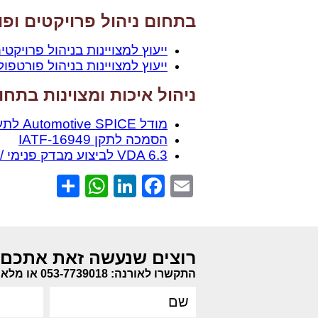
בתחום ניהול פרויקטים ופו
ייעוץ למצויינות בניהול פרויקטי
ייעוץ למצויינות בניהול פורטפולי
ניהול איכות ומצוינות בתח
מודל Automotive SPICE לתעשיית הרכב
הסמכה לתקן IATF-16949
VDA 6.3 לביצוע מבדק פנימי / מבדק ספק
hatsApp
Share
LinkedIn
Facebook
Email
רוצים שנעשה זאת אתכם 
התקשרו לאורנה: 053-7739018 או מלאו את הפרטים שלכם: