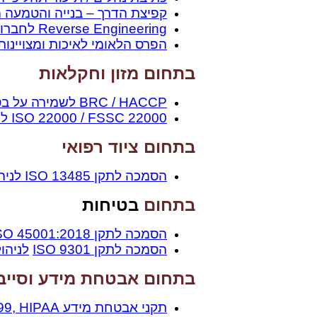
קפיצת הדרך – בנייה והטמעה 
Reverse Engineering לחברות שפתחו מוצר במהירות וזקוקות בדיעבד למסמכי הפיתוח
הפרס הלאומי לאיכות ומצויינות
בתחום מזון וחקלאות
BRC / HACCP לשמירה על בטיחות במזון
ISO 22000 / FSSC 22000 לניהול מערכת בטיחות במזון
בתחום
ציוד רפואי
הסמכה לתקן 13485 ISO לניהול מערכות ניהול איכות בציוד רפואי
בתחום
בטיחות
הסמכה לתקן ISO 45001:2018 / תקן OHSAS 18001 לניהול מערכת בטיחות וגהות
הסמכה לתקן ISO 9301
לניהו
בתחום אבטחת מידע וסייב
תקני אבטחת מידע ISO 27001, ISO 27799, HIPAA