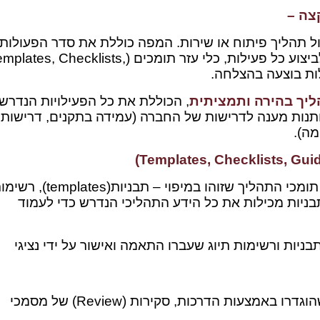
ל תהליך פיתוח או שירות. המפה כוללת את סדר הפעולות
הנדרש לביצוע התהליך, מי אחראי לביצוע כל פעילות, כלי עזר תומכים (tes, Checklists
יך בהירה ותמציתית
, הכוללת את כל הפעילויות הנדרש
ותנות מענה לדרישות של החברה (עמידה בתקנים, דרישות
מה).
אנו יוצרים אתכם ועבורכם כלי העזר תומכי התהליך שזוהו במיפוי – תבניות(plates
ת הדרכה. התבניות מכילות את כל הידע התהליכי הנדרש כדי לעמוד
ניות ורשימות תיוג שעברו התאמה ואישור על ידי נציגי
אנו מלווים את הטמעת התהליכים שהוגדרו באמצעות הדרכות, סקירות (Review) של מסמכי