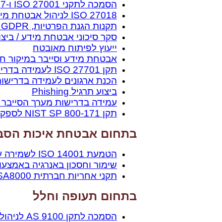
הסמכה לתקני 27001 ISO ו-27017 ISO
ISO 27018 לניהול אבטחת מידע בענן
תקנות הגנת הפרטיות, CCPA, GDPR
סקר סיכוני אבטחת מידע / ביצ
ייעוץ לפיתוח מאובטח
אבטחת מידע וסייבר במיקור חו
תקן 27701 ISO לעמידה בדרישות אבטחת הפרטיות כגון GDPR
הכנת ארגונים לעמידה בדרישות OC2
ביצוע תרגיל Phishing
עמידה בדרישות מערך הסייבר הל
תקן NIST SP 800-171 לספקי חברות אמריקאיות
בתחום אבטחת איכות הסבי
הטמעת 14001 ISO לשמירה על איכות וצרכי הסביבה
שימור וחסכון באנרגיה באמצעות תקן 01
תקני אחריות חברתית SMETA / SA8000
בתחום תעופה וחלל
הסמכה לתקן 9100 AS לניהול איכות כוללת בתעשיות הביטחוניות, התעופה והחלל