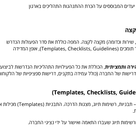
ת יעדים המבוססים על הכרת ההתנהגות התהליכים בארגון
קצה
ח, שירות וכדומה) מקצה לקצה. המפה כוללת את סדר הפעולות הנדרש
לביצוע, מי אחראי לביצוע כל פעילות, כלי עזר תומכים (Templates, Checklists, Guidelines), אופן המדידה
ירה ותמציתית
, הכוללת את כל הפעילויות התהליכיות הנדרשות לביצוע
דרישות של החברה (כולל עמידה בתקנים, דרישות ספציפיות של הלקוחות
יצירת כלי העזר תומכי התהליך שזוהו המיפוי – תבניות, רשימות תיוג, מצגות הדרכה. התבניות (es
.
רשימות תיוג שעברו התאמה ואישור על ידי נציגי החברה.