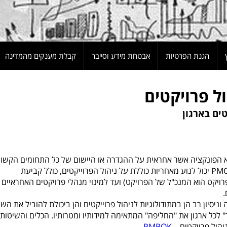
הגנת הפרטיות
אבטחת מידע וסייבר
קבלת מענקים מהמדינה
ול פרויקטים
ים בארגון
W
Project Management Office  הוא הפונקציה אשר אחראית על ההגדרה או היישום של כל התחומים הקש
לניהול פרויקטים בארגון. טווח האחריות של PMO יכול לנוע מאחריות כוללת על ניהול הפרוייקטים, כולל קביעת
פרויקט הוא המנכ"ל של הפרויקט) ועד למינוי מנהלי פרויקטים האחראיים 
.
שדרוג של PMO דורש הבנה וניסיון רב הן במתודולוגיות לניהול פרוייקטים והן ביכולת להוביל את השי
ר" לכל ארגון את "החליפה" המתאימה למידותיו ומטרותיו. הכלים והשיטות
הול פרויקטים –
PMBOK
.