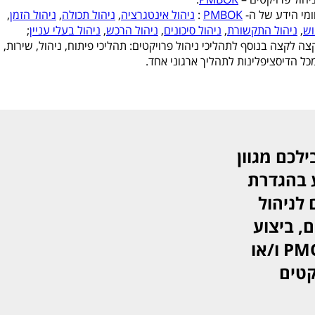
ומי הידע של ה-
PMBOK
:
ניהול אינטגרציה
,
ניהול תכולה
,
ניהול הזמן
,
וש
,
ניהול התקשורת
,
ניהול סיכונים
,
ניהול הרכש
,
ניהול בעלי עניין
;
ה לקצה בנוסף לתהליכי ניהול פרויקטים: תהליכי פיתוח, ניהול, שירות,
 מכל הדיסציפלינות לתהליך ארגוני אחד.
ילכם מגוון
 בהגדרת
לניהול
ם, ביצוע
תחקירים) ועד ליווי הקמת PMO ו/או
קטים