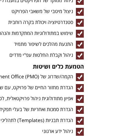
ניהול ממוקד של הפרויקטים במענה לי
ניצול מיטבי של משאבי הפרויקט
סטנדרטיזציה ויכולת בקרה רוחבית
שימוש במתודולוגיות המתקדמות והנהו
התנעת מהלכים לשיפור מתמיד
ניהול וקבלת החלטות עפ"י מדדים
הטמעת כלים ושיטות
הקמה/שדרוג של (Project Management Office (PMO
הגדרת מחזור החיים של פרויקט, עם שערי בקרה (gates) כולל ממשק
אפיון מתודולוגית ניהול פרויקטאלית, לפי ס
הגדרת סמכות ואחריות של בעלי תפקידים ב
הגדרת תבניות (Templates) לתהליכי הניהול: תכנון פרויקט, בקרה, ניהול סיכונים, ניהול בעלי עניין
ניהול ידע ארגוני