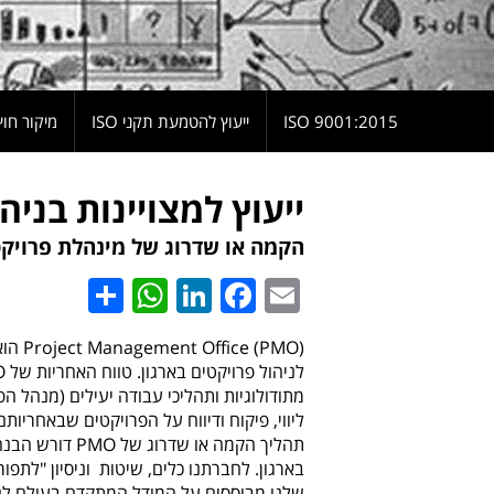
9001:2015 ISO
ייעוץ להטמעת תקני ISO
מיקור חוץ
ייעוץ למצויינות בניה
הקמה או שדרוג של מינהלת פרויקט
hatsApp
Share
LinkedIn
Facebook
Email
((PMO
מתודולוגיות ותהליכי עבודה יעילים (מנהל ה
ליווי, פיקוח ודיווח על הפרויקטים שבאחריותם
תהליך הקמה או 
בארגון. לחברתנו כלים, שיטות וניסיון "לתפו
שלנו מבוססים על המודל המתקדם בעולם לני