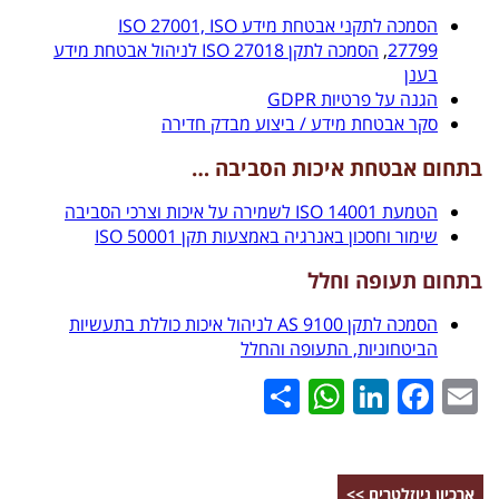
הסמכה לתקני אבטחת מידע ISO 27001, ISO
27799
,
הסמכה לתקן ISO 27018 לניהול אבטחת מידע
בענן
הגנה על פרטיות GDPR
סקר אבטחת מידע / ביצוע מבדק חדירה
בתחום אבטחת איכות הסביבה …
הטמעת 14001 ISO לשמירה על איכות וצרכי הסביבה
שימור וחסכון באנרגיה באמצעות תקן 50001 ISO
בתחום תעופה וחלל
הסמכה לתקן 9100 AS לניהול איכות כוללת בתעשיות
הביטחוניות, התעופה והחלל
WhatsApp
Share
LinkedIn
Facebook
Email
ארכיון ניוזלטרים >>