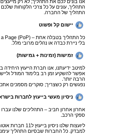
אנו בונים לכם את התהליך; לא רק מייעצים
התהליך, עונים על כל צרכי הלקוחות שלכם 
התהליך של החברה.
יישום קל ופשוט
כל התהליך בטבלה אחת – (Process on a Page (PoP עם הפניות לתבניות תומכות.
בלי ניירת כבדה או נהלים מרובי מלל.
זמישות (זמינות + גמישות)
למיטב ידיעתנו, אנו חברת הייעוץ היחידה 
אפשר להשקיע זמן רב בלימוד המודל וליישם 
הרבה יותר.
נפגשים רק כשצריך; סוקרים מסמכים אתכם 
ניסיון מעשי בייעוץ לחברות בישר
ספקי הרכב.
למבדק. כל החברות שבסיום התהליך עימנו 