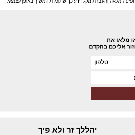
חפיפה מלאה והעברת מקל וידע כך שתוכלו להמשיך באופן עצמאי.
רו לאורנה: 053-7739018 או מלאו את
ור אליכם בהקדם
יהללך זר ולא פיך