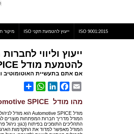
9001:2015 ISO
ייעוץ להטמעת תקני ISO
מיקור חו
ייעוץ וליווי לחברו
להטמעת מודל Automotive SPICE
אם אתם בתעשיית האוטומוטיב ו
hatsApp
Share
LinkedIn
Facebook
Email
מהו מודל Automotive SPICE
מודל utomotive SPICE
המודל מדריך חברות המפתחות מוצרים לתע
התהליכים התומכים בפיתוח (כגון: ניהול פרו
המודל מאפשר למדוד את התקדמות הארגון ב