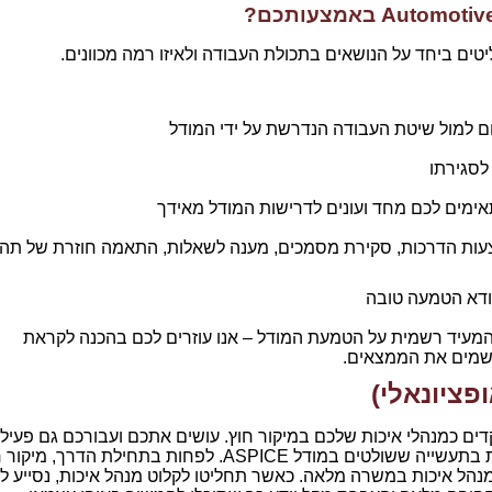
Automotiv
באמצעותכם?
ים ביחד על הנושאים בתכולת העבודה ולאיזו רמה מכוונים.
ם למול שיטת העבודה הנדרשת על ידי המודל
לסגירתו
ימים לכם מחד ועונים לדרישות המודל מאידך
ת הדרכות, סקירת מסמכים, מענה לשאלות, התאמה חוזרת של תהל
וודא הטמעה טובה
המעיד רשמית על הטמעת המודל – אנו עוזרים לכם בהכנה לקראת
ישמים את הממצאים.
פציונאלי)
 מודל ASPICE אנו מתפקדים כמנהלי איכות שלכם במיקור חוץ. עושים אתכם ועבורכם גם פעיל
של מנהל איכות. כיום, מעטים מנהלי האיכות בתעשייה ששולטים במודל ASPICE. לפחות בתחילת הדרך, 
מנהל איכות במשרה מלאה. כאשר תחליטו לקלוט מנהל איכות, נסייע ל