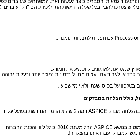
 ונותנים דוגמאות והסברים כיצד לעשות זאת. המפתחים שעובדים לפי
בלי שיצטרכו להבין בכל שלל הדרישות התהליכיות. הם "רק" עובדים לפ
בארץ שמסייעת לארגונים להטמיע את המודל.
לבד או לעבוד עם יועצים מחו"ל בזמינות נמוכה יותר ובעלות גבוהה
בטלפון על בסיס שעתי ולא יומי/שבועי.
אל, כולל הצלחה במבדקים
אחרון אחרון חביב – התהליכים שלנו עברו בהצלחה מבדק ASPICE רמה 2 שהיא הרמה הנדרשת בפועל על ידי
ליועצות שלנו ניסיון בייעוץ ל11 חברות אוטומוטיב בנושא ASPICE החל משנת 2016, כולל ליווי והכנת החברות
נגשו למבדק, עברו אותו בהצלחה!.