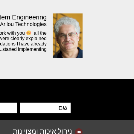
stem Engineering
Arilou Technologies
work with you
, all the
were clearly explained
ations I have already
started implementing.…
ניהול איכות ומצויינות