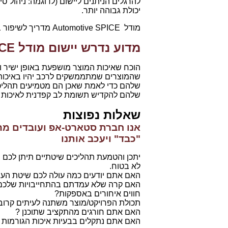
להרגלים הניתנים ליישום (לדוגמה: ניהול ס
יכולת גבוהה יותר.
מודל Automotive SPICE מדריך לשיפור ביצועים על ידי מיסוד תהליכים יעילים ואפקטיביים.
מדוע נדרש יישום מודל Automotive SPICE ?
הוכח שאיכות המוצר מושפעת באופן ישיר ו
שהמוצרים שמתממשקים לרכב יהיו באיכות 
שלהם כדי לאמת שאכן הם מטמיעים תהליכים
שלהם להקדיש תשומת לב קפדנית לאיכות תה
שאלות נפוצות
"כבד" ויעכב אותנו
יתכן והטמעת תהליכים שיטתיים תיתן לכ
לא בטוח.
האם אתם יודעים כמה עולה לכם שיטת העב
האם קרה שלא עמדתם בהתחייבויות שלכם
חווים איחורים באספקות?
תכולת הפרויקט/מוצר משתנה לעיתים קרוב
האם אתם חורגים מהתקציב שתוכנן ?
האם אתם נתקלים בבעיות איכות הגורמות ל