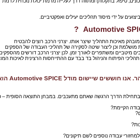
יכונים, טיפול בתקלות) ומתווה דרך לעלייה מרמת יכולת נוכחית לרמת
מובהק מאיכות התהליך שיצר אותו. יצרני הרכב רוצים להבטיח
מושלמת וכן ליצור שיטה לסקירה של תהליכי העבודה של הספקים
 מיטביים ומשתפרים לאורך זמן. לכן יצרני הרכב דורשים מהספקים
ליכי הפיתוח והניהול בד בבד עם ההתייחסות הרצינית לאיכות המוצ
אנו חברת סטארט-אפ ועובדים מהר. אנו חוששים שיישום מודל  SPICE
ם בתחילת הדרך הרגשה שאתם מתעכבים. במבחן התוצאה הסופית – כ
ודה הקיימת?
?
ות?
מחזורי עבודה נוספים לשם תיקונים?