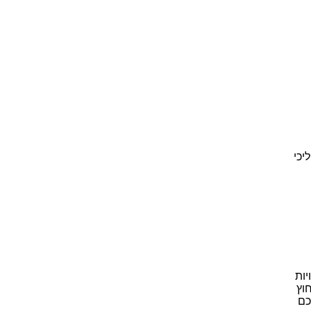
יכי
ויות
מיקור חוץ
כם