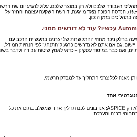
ליכי העבודה שלכם ולא רק במוצר שלכם. עלול להגיע יום שתידרשו
לעשות הנדסה הפוכה (Reverse Engineering). הנדסה הפוכה מאד מייגעת, דורשת השקעה עצומה והחזר על
בתהליכים בזמן הנכון.
Autom
עכשיו? עוד לא דורשים ממני.
עה בחלק ניכר מחוזי ההתקשרות של יצרנים בתעשיית הרכב עם
שום. גם אם אתם לא נדרשים כרגע ל"התנהג" לפי הנחיות המודל,
ים, ואם כבר במיסוד עסקינן – כדאי לאמץ שיטות עבודה ולדבר בשפ
ותן מענה לכל צרכי התהליך עד למבדק הרשמי.
נטגרטיבי אחד
הייעוץ שלנו הוא לכל צרכי התהליך שלכם, לא רק ASPICE; אנו בונים לכם תהליך אחד שמשלב בתוכו את כל
תחומי תכנה ומערכת.