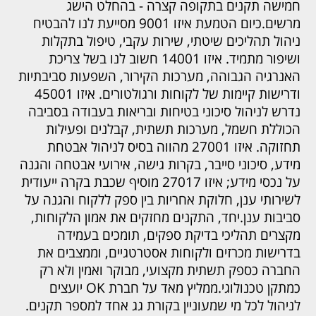
חמישה תקנים בתקופה קצרה - בהחלט הישג
מרשים.
כיום הטמעת איזו 9001 מסייעת לנו להבטיח
ניהול תהליכים שיטתי, שירות עקבי, טיפול בתקלות
ושיפור מתמיד. איזו 14001 חשוב לנו בשל צריכת
האנרגיה הגבוהה, מערכות הקירור, השפעות סביבתיות
ודרישות קיימות של לקוחות ורגולטורים. איזו 45001
נדרש לניהול סיכוני בטיחות ובריאות בעבודה בסביבה
הכוללת חשמל, מערכות תשתית, קבלנים ופעילות
תחזוקה. איזו 27001 מהווה בסיס לניהול אבטחת
מידע, סיכוני סייבר, בקרות גישה, אירועי אבטחה והגנה
על נכסי מידע; איזו 27017 מוסיף שכבת בקרה ייעודית
לשירותי ענן, חלוקת אחריות בין ספק ללקוח והגנה על
סביבות ענן.
יחד, התקנים מחזקים את אמון הלקוחות,
מקצרים תהליכי בדיקת ספקים, תומכים בעמידה
בדרישות מכרזים ולקוחות אסטרטגיים, וממצבים את
החברה כספק תשתית מקצועי, מבוקר ואמין ולא רק
כמתקן טכנולוגי.
ממליץ מאד על חברת OK יועצים
לניהול לכל מי שמעוניין בקורת גג אחד למספר תקנים.