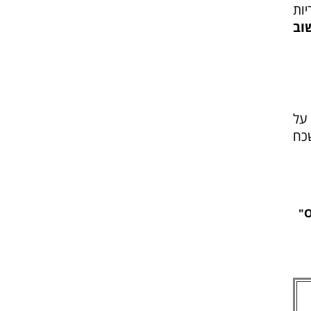
ות
וב
על
כח