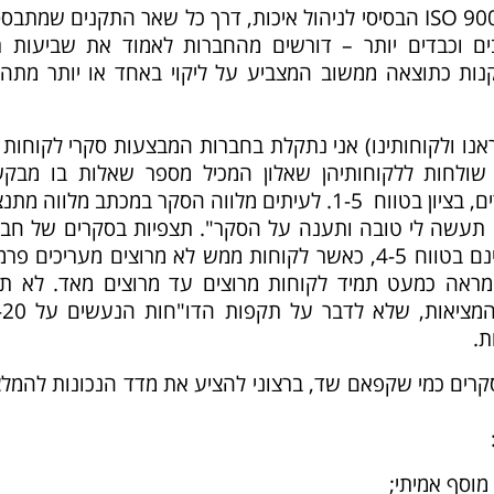
כל תקני ה-ISO לדורותיהם, החל מ-9001 ISO הבסיסי לניהול איכות, דרך כל שאר התקנים שמת
לים מורכבים וכבדים יותר – דורשים מהחברות לאמוד את שביעות ר
ות כתוצאה ממשוב המצביע על ליקוי באחד או יותר מתהלי
נו ולקוחותינו) אני נתקלת בחברות המבצעות סקרי לקוחות 
שולחות ללקוחותיהן שאלון המכיל מספר שאלות בו מבקש
מהלקוחות לדרג אותם במספר פרמטרים, בציון בטווח 1-5. לעיתים מלווה הסקר במכתב מלווה מ
אני צריך לעשות סקר בשביל ה-ISO. תעשה לי טובה ותענה על הסקר". תצפיות בסקרים של ח
אלה מלמדות כי הציונים בדרך כלל הינם בטווח 4-5, כאשר לקוחות ממש לא מרוצים מעריכים
צאת הסקר מראה כמעט תמיד לקוחות מרוצים עד מרוצים מאד. לא ת
משקפת שביעות רצון גבוהה זו את המציאות, 
ת.
רים כמי שקפאם שד, ברצוני להציע את מדד הנכונות להמלצ
מוסף אמיתי;