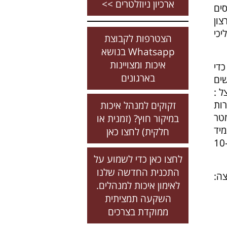
ארכיון ניוזלטרים >>
בססים
צון
כי
הצטרפות לקבוצת
Whatsapp בנושא
איכות ומצויינות
כדי
בארגונים
ים
תנצל :
ברות
זקוקים למנהל איכות
 פרמטר
במיקור חוץ? (זמנית או
מיד
חלקית) לחצו כאן
שלא לדבר על תקפות הדו"חות הנעשים על 10-20
לחצו כאן כדי לשמוע על
התכנית החדשה שלנו
ה:
לאימון איכות למנהלים.
השקעה תמציתית
ממוקדת בצרכים