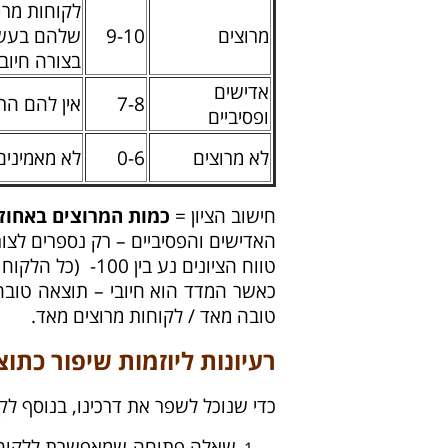
לקוחות מרו
מרוצים
9-10
שלהם בעשיי
בצורה חיוב
אדישים
7-8
אין להם הת
ופסיביים
לא מרוצים
0-6
לא מאמינים
חישוב הציון =
כמות המרוצים באחוז
האדישים והפסיביים – רק נספרים לצור
טווח הציונים נע בין 100- (כל הלקוחות לא מרוצים) ל- 100+ (כל הלקוחות מרוצים).
טובה מאד / לקוחות מרוצים מאד.
רעיונות ליוזמות שיפור כתוצאה ממדד er Score
כדי שנוכל לשפר את דרכינו, בנוסף לק
שאלה פתוחה שמאפשרת ללקוח ל