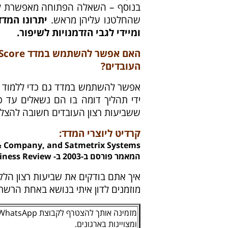
בנוסף – השאלה הפתוחה מאפשרת לנו
שהחלטנו עליהן מראש.
יתרונו המד
ומיידי לגבי הזדמנויות לשיפור.
העובדים
?
אפשר להשתמש במדד גם כדי ללמוד ע
ידי תהליך דומה בו הם נשאלים עד 
ששביעות רצון העובדים חשובה להצלחת
קרדיט ליוצרי המדד:
 & Company, and Satmetrix Systems
המאמר פורסם ב-2003 ב- Harvard Business Review במאמר בשם: "One Number You Need to Grow"
איך אתם בודקים את שביעות רצון הל
מוזמנים לדון איתי בנושא באחת הרשת
ומצויינות בארגונים.