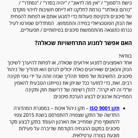
גישת ה"סמוך" / "אין מה לדאוג" / "יהיה בסדר" / "נסתדר" /
"נזרום ונאלתר" גורמת לחלקנו לא לייחס חשיבות לזיהוי מוקדם
של סיכונים ולנקיטת פעולות כדי למנוע אותם או לפחות להפחית
את הנזק הפוטנציאלי במידה והתממשו. המחדלים שפורטו לעיל
נגרמו כתוצאה מהתממשות סיכונים בטיחותיים / תפעוליים.
האם אפשר למנוע התרחשויות שכאלה?
בוודאי!
אחד האמצעים למנוע אירועים שכאלה, או לפחות להיערך לשיכוך
הנזק והכאבים שאירועים כאלה יכולים לגרום הוא תהליך של ניהול
סיכונים. החשיבות של מיסוד תהליך שכזה זוהה על ידי גופי תקינה
רבים. זאת, כדי למזער ככל שניתן את נטייתנו הטבעית להאמין
ש"לי זה לא יקרה". להלן רשימה של דרישות חוק ותקינה
המחייבות ארגונים לבצע הערכת סיכונים:
תקן 9001
ISO
– תקן ניהול איכות – במסגרת המהדורה
החדשה של התקן שצפויה להתפרסם בשנת 2015 צפוי
להתווסף פרק שמחייב את הארגון העומד בתקן לבצע סקר
סיכונים במקום ההנחיה הקודמת שדיברה על פעילות
מונעת בצורה ערטילאית.