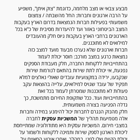
מבצע צבאי או מצב מלחמה, כדוגמת "צוק איתן", משפיע
על הרבה ארגונים וחברות: החל מהשבתה / צמצום
משמעותי בפעילות חברות הנמצאות בדרום הארץ בעקבות
המצב הביטחוני באזור ועד להיעדרות מסיבית של כ"א בכל
הארגונים ברחבי הארץ בעקבות גיוס חלק מהעובדים
למילואים לא מתוכננים.
חברות וארגונים שלא נערכו מבעוד מועד למצב כזה
נמצאות כרגע במצב מורכב: חוסר יכולת לעמוד
בהתחייבויות ללקוחות החברה, חלק מעבודת הספקים
נפגעת, אי יכולת לתת שירות בהתאם לנורמות שירות
שנקבעו, ירידה במקצועיות עובדים שאולי נאלצים למלא
תפקיד של עובד שגויס למילואים, עלייה בהוצאות עקב
פעולות לא מתוכננות שמטרתן לעמוד בכל זאת
בהתחייבויות ועוד. ככל שתקופת החירום מתמשכת, כך
גדלה הפגיעה בצורה משמעותית.
חלק מהנזק הנגרם לחברות יכול להימנע במידה וחברות
אלה מטמיעות תהליך של
המשכיות עסקית
לחברה
במצבי חירום. המשכיות עסקית היא מתודולוגיה שמתייחסת
ליכולת הארגון לספק שירות ותמיכה ללקוחות ולשמור על
יכולת הקיום שלו לפני, במהלך, ואחרי אירוע המאיים על