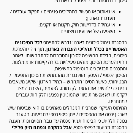
סיכון הינו הסתברות להפסד כתוצאה מ-:
אי נאותות או מכשול בתהליכים פנימיים / תפקוד עובדים /
מערכות בארגון;
אי עמידה בדרישות חוק, תקנות או תקנים;
השפעה של אירועים חיצוניים.
במסגרת ניהול סיכונים בארגון נדרש להתייחס
לכל הסיכונים
האפשריים בכלל תהליכי העבודה בארגון
, תוך זיהוי והערכת
סיכונים, מדידת החשיפה לסיכון והסתברות להתממשותו. לאחר
זיהוי והערכת הסיכון, מזהים פעילויות בקרה קיימות או מומלצות
ומתכננים תכנית ניטור וטיפול בחשיפות.
הסיכון הכספי / העסקי הוא נגזרת מהתממשות הסיכון התפעולי /
הבטיחותי. כאשר הסיכון מתממש – תמיד הארגון ישקיע משאבים
רבים כדי להשיב את המצב לקדמותו. לפעמים, השבת המצב
לקדמותו לא אפשרית כיוון שהמוניטין נפגע והלקוחות עוברים
למתחרים.
המיתוס העיקרי שמרבית המנהלים מאמינים בו הוא שביטוח שיש
לארגון יכסה את ההפסדים / ייתן כיסוי כספי לתביעות. הטענה
נכונה חלקית, כי הביטוח תמיד מכסה עד גובה מסוים ונותן מענה
במסגרת תביעות לפיצוי כספי.
אבל במקרה ונפתח תיק פלילי