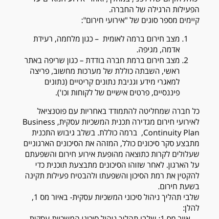
הפעילות הרגילה של החברה.
קיימים מספר סוגים של "אירועי חירום":
מצב חירום ברמה לאומית – כגון מלחמה, רעידת
אדמה, מגיפה.
מצב חירום ברמת חברה בודדת – כגון שריפה באתר
ראשי, השבתה כוללת של מערכות מחשוב, פריצה
למאגרי מידע וגניבת נתונים קריטיים (נתונים
פיננסיים, פרטים אישיים של לקוחות וכו').
כל חברה שמחליטה להתמודד באחריות עם פוטנציאל
לאירועי חירום מגדירה תכנית המשכיות עסקית, Business
Continuity Plan, ברמה כוללת. בשלב גיבוש התכנית
מתבצע סקר סיכונים כולל, המזהה את הסיכונים הארגוניים
שעלולים לקרות כתוצאה מהופעת אירוע חירום והשפעתם
על הארגון. לאחר שזוהו הסיכונים מתבצעת תוכנית כדי
להקטין את רמת הסיכון והשפעתו ולהבטיח פעילות תקינה
בשעת חירום.
שלבי תהליך ניהול סיכוני המשכיות עסקית- באיור מס 1,
להלן:
איור מס 1: שלבי תהליך ניהול סיכוני המשכיות עסקית