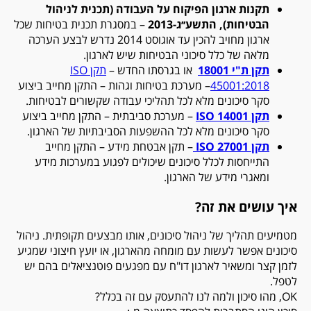
תקנות ארגון הפיקוח על העבודה (תכנית לניהול
הבטיחות), התשע׳׳ג-2013
– במסגרת תכנית בטיחות שכל
ארגון מחויב להכין עד אוגוסט 2014 נדרש לבצע הערכה
מלאה של כלל סיכוני הבטיחות שיש לארגון.
תקן ת"י 18001
או בגרסתו החדש –
תקן ISO
45001:2018
– מערכת בטיחות וגהות – התקן מחייב ביצוע
סקר סיכונים מלא לכל תהליכי עבודה שקשורים לבטיחות.
תקן 14001
ISO
– מערכת סביבתית – התקן מחייב ביצוע
סקר סיכונים מלא לכל ההשפעות הסביבתיות של הארגון.
תקן 27001
ISO
– תקן אבטחת מידע – התקן מחייב
התייחסות לכלל סיכונים שיכולים לפגוע במערכות מידע
ומאגרי מידע של הארגון.
איך עושים את זה?
מטמיעים תהליך של ניהול סיכונים, אותו מבצעים תקופתית. ניהול
סיכונים אפשר לעשות עם מומחה מהארגון, או יועץ חיצוני שמגיע
לזמן קצר ומשאיר לארגון דו"ח עם מפגעים פוטנציאלים בהם יש
לטפל.
OK
, מהו סיכון ולמה לנו להתעסק עם זה בכלל?