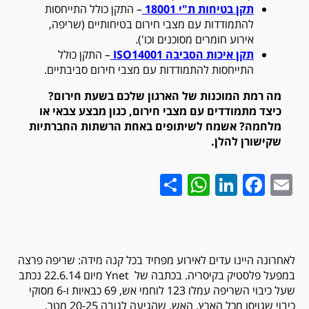
תקן בטיחות ת"י 18001
– התקן כולל התייחסות
להתמודדות עם מצבי חירום בטיחותיים (שריפה,
אירוע חומרים מסוכנים וכו').
תקן איכות הסביבה 14001
ISO
– התקן כולל
התייחסות להתמודדות עם מצבי חירום סביבתיים.
מה רמת המוכנות של הארגון שלכם בשעת חירום?
כיצד מתמודדים עם מצבי חירום, כגון מבצע צבאי או
מלחמה? אשמח לשיתופים באחת הרשתות החברתיות
שקישורן להלן.
WhatsApp
Share
LinkedIn
Facebook
Email
לאחרונה היינו עדים לאירוע מפחיד בכל קנה מידה: שריפה פרצה
במפעל פלסטיק בקיסריה. בכתבה של
Ynet
מיום 22.6.14 נכתב
שעל כיבוי השריפה עמלו 123 לוחמי אש, 69 כבאיות ו-6 מסוקי
כיבוי שגויסו מכל הארץ. האש, שהגיעה לגובה 20-25 מטר,