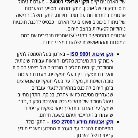
של הארגונים קיים
תקן ישראלי 24001
– מערכות ניהול
חוסן תפקודי של ארגון. התקן מנחה ומסייע בהיערכות
ארגונים בהתמודדות עם מצבי חירום. התקן משלב דרישה
של ניתוח סיכונים ואיומים על הארגון כבסיס להכנת תוכניות
ניהוליות לפעילות במצב חירום.
ארגונים המטמיעים תקני
ISO
אחרים מגבירים את רמת
המוכנות וההתאוששות שלהם במצבי חירום.
תקן איכות 9001
ISO
– בארגון בעל הסמכה לתקן
איכות קיימת מערכת נהלים והוראות עבודה שיטתית
ומסודרת, קיימים תהליכים מוגדרים של ביצוע חפיפות
והעברת תפקיד בין בעלי תפקידים. מערכת האיכות
טובה ושיטתית, מקלה על בעלי תפקידים שנאלצים
בזמן חירום להיכנס במהירות לנעלי עובדים
שנעדרים מסיבה כזו או אחרת. בנוסף, התקן מחייב
ניהול מסודר של תהליכי רכש והערכת ספקים, דבר
שמקל על הארגון בתהליך זיהוי ספקים קריטיים
שיעמדו בהתחייבויותיהם בשעת חירום.
תקן אבטחת מידע 27001
ISO
– התקן כולל
התייחסות להגנה על מערכות המידע ומאגרי מידע
קריטיים של הארגון .