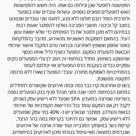
התפשטה למפעל שכן וכילתה גם אותו. היה חשש להתפשטות
האש למפעלים סמוכים נוספים. עשרות עובדים שהו במפעל
ולמרבית המזל רובם חולצו ללא פגע, למעט שני עובדים שנפגעו
במצב קל ובינוני. תושבי הסביבה נאלצו להסתגר שעות רבות
בבתיהם ללא מזגן ולסגור את כל הפתחים כדי שלא ישאפו עשן
רעיל. בהתאם למסקנות ראשוניות מהאירוע, מדובר בהתלקחות
באזור אחסון ששופץ לאחרונה וכנראה טרם התקבל אישור שירותי
הכבאות להפעלת המקום. המפעל נשרף כליל ואיתו הכסף
שהושקע בשיפוץ. מחדל בטיחותי זה הסב לבעלי המפעלים נזקים
עסקיים כבדים בעקבות הרס המפעלים ואי יכולתם לעמוד
בהתחייבויות לאספקת סחורה. עובדי המפעל נשארו ללא פרנסה
לתקופה ממשוכת.
בשנים אחרונות קרו כבר כמה וכמה אירועים שקשורים למחדלים
בתחום הבטיחות: לפני שנה וחצי מנהל סניף בנק הפועלים נספה
בשריפה שפרצה במועדון
SPA
שפעל ללא רישיון עסק (שניתן
לקבל רק אם המקום עומד בכל הדרישות הקפדניות של שירותי
כבאות והצלה). מסתבר שבארץ יש כ- 40% בתי עסק שפועלים
ללא רישיון עסק. אפשר גם להיזכר בקריסת במה בהר הרצל,
קריסת גשר במשחקי המכבייה ועוד שורה ארוכה של אירועים
שנגרמים כתוצאה מאי-טיפול בגורמי סיכון לאירועים בטיחותיים.