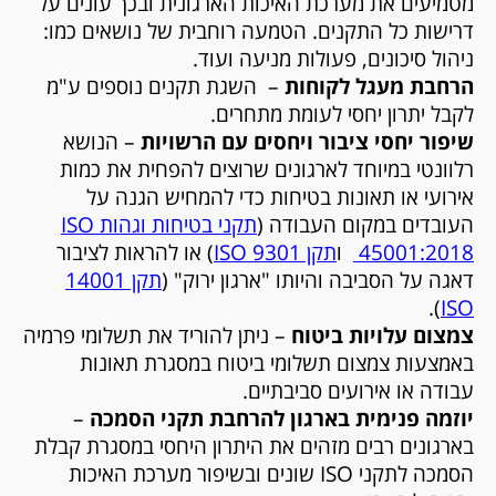
מטמיעים את מערכת האיכות הארגונית ובכך עונים על
דרישות כל התקנים. הטמעה רוחבית של נושאים כמו:
ניהול סיכונים, פעולות מניעה ועוד.
הרחבת מעגל לקוחות
– השגת תקנים נוספים ע"מ
לקבל יתרון יחסי לעומת מתחרים.
שיפור יחסי ציבור ויחסים עם הרשויות
– הנושא
רלוונטי במיוחד לארגונים שרוצים להפחית את כמות
אירועי או תאונות בטיחות כדי להמחיש הגנה על
העובדים במקום העבודה (
תקני בטיחות וגהות ISO
45001:2018
ו
תקן 9301
ISO
) או להראות לציבור
דאגה על הסביבה והיותו "ארגון ירוק" (
תקן 14001
).
ISO
צמצום עלויות ביטוח
– ניתן להוריד את תשלומי פרמיה
באמצעות צמצום תשלומי ביטוח במסגרת תאונות
עבודה או אירועים סביבתיים.
יוזמה פנימית בארגון להרחבת תקני הסמכה
–
בארגונים רבים מזהים את היתרון היחסי במסגרת קבלת
הסמכה לתקני
ISO
שונים ובשיפור מערכת האיכות