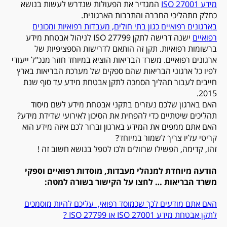
מידע 27001
ISO
המגדיר את הפעולות שנדרש לעשות בנושא
כחלק מתהליכי החברה והתרבות הארגונית.
בארגונים רפואיים כגון בתי חולים, מעבדות רפואיות ומכונים
רפואיים
ישנה דרישה לתקן 27799
ISO
לניהול אבטחת מידע
ברשומות רפואיות. תקן זה הותאם לדרישות הספציפיות של
ארגונים רפואיים. משרד הבריאות הוציא במיוחד חוזר מנכ"ל ייעודי
לפיו כל ארגוני הבריאות שהם ספקים של מערכת הבריאות בארץ
חייבים לעבור תהליך הסמכה לתקן אבטחת מידע עד סוף שנת
2015.
האם בארגון שלכם נעזרים בתקני אבטחת מידע לשם מיסוד
תהליכים שיטתיים כדי להפחית את הסיכון לאירועי שדידת מידע?
האם אתם ממפים את המידע בארגון וברור לכם איזה מידע הוא
קריטי עליו צריך לשמור במיוחד?
זהו, קדימה, הפשילו שרוולים ולכו לטפל בנושא חשוב זה !
הודעה מיוחדת למנהלי מעבדות, מוסדות רפואיים וספקי
משרד הבריאות … לחצו על הקישור בשורה למטה:
האם אתם מודעים לכך שכמוסד רפואי, עליכם להיות מוסמכים
לתקן אבטחת מידע 27001 ISO או 27799 ISO ?