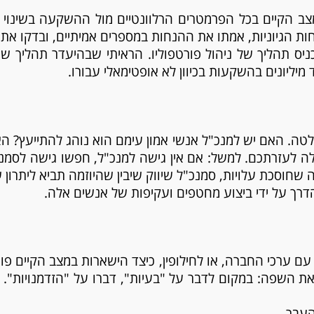
ב הקיים בכל הפרמטרים הרלוונטיים מול ההשקעה בשינוי ו
נחות הגיוניות, אמתו את ההנחות במספרים אמיתיים, ובדקו את
ס תהליך של ניהול פורטפוליו. הראיתי שבהיעדר תהליך שכז
מיליונים בהשקעות בכיוון לא אופטימאלי עבורו.
לטה. האם יש למנכ"ל אנשי אמון עימם הוא נוהג להתייעץ? ה
אלה לעזרתכם. למשל: אם אין גישה למנכ"ל, חפשו גישה לסמנ
שחוסכת עלויות, סמנכ"ל שיווק שיבין שהיוזמה תביא ליתרון ש
רך על ידי ביצוע מחטפים ועקיפות של אנשים אלה.
 עם ערכי החברה, או לחילופין, כיצד הישארות במצב הקיים 
 השפה: במקום לדבר על "בעיות", דברו על "הזדמנויות". 
העבר