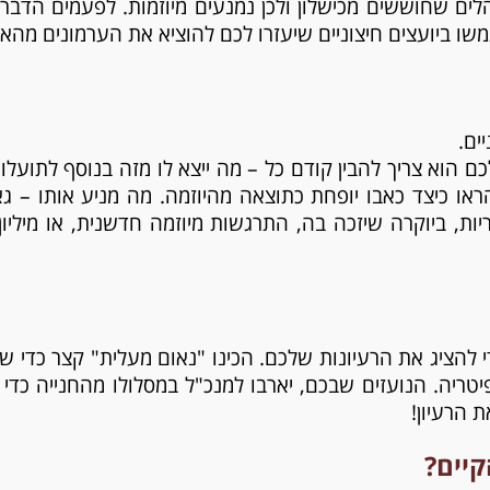
הלים שחוששים מכישלון ולכן נמנעים מיוזמות. לפעמים הדב
שו ביועצים חיצוניים שיעזרו לכם להוציא את הערמונים מהא
ים.
 הוא צריך להבין קודם כל – מה ייצא לו מזה בנוסף לתועלות ה
ראו כיצד כאבו יופחת כתוצאה מהיוזמה. מה מניע אותו – גא
ת, ביוקרה שיזכה בה, התרגשות מיוזמה חדשנית, או מיליון
להציג את הרעיונות שלכם. הכינו "נאום מעלית" קצר כדי ש
טריה. הנועזים שבכם, יארבו למנכ"ל במסלולו מהחנייה כדי 
יים?