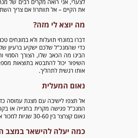
לצערי, אני רואה מקרים רבים של מנ
את הקיים – אל תוותרו! אם צריך השתמ
מה יוצא לי מזה?
דברו במונחי תועלות ולא במונחים טכני
כדי שהמנכ"ל שלכם ישקיע ברעיון שלכם
הבינו מה הכאב שלו, הצורך הסמוי וה
השיפור יכול להתבטא בתוצאות מספריו
אותו רגשית לתהליך.
נאום המעלית
אל תצפו לישיבה עם מצגת עמוסה כדי 
המנכ"ל פגישה מקרית בחנייה או בקפי
נאום קצרצר בין 30-60 שניות למכור את הרעיון!
כמה יעלה להישאר במצב הק