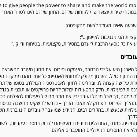
is to give people the power to share and make the world 
נחי שירות יוצא דופן ללקוחות שלהם. החזון שלהם הינו לטווח הארוך ואי
 השראה שאינו מעודד לצאת מהקופסה:
ות הכי מגניבות לאייפון…";
ע את כל נוסעי הרכבת ליעדם במסירות, מקצועיות, בטיחות ודיוק
.
"
ובדים
 הארגון היא על ידי הרחבה, העמקה ופירוט. את החזון מעורר ההשראה 
 החזון הכולל. הארגון מחולק לתחומים/אגפים; כל אחד מהם ממוקד בה
 על שהוקצתה לו, ובהלימה לחזון ולאסטרטגיה הכוללת. בסופו של תהל
ת לפעילויות. חלק מהפעילות יכולות להיות פרויקטים או תוכניות בגדלי
ה למטה, כך שכל מנהל ועובד יבין את התרומה של פעילותו להצלחה הכו
בתהליך הפירוט והפירוק לא תאבד הדרך – נדרש להשקיע מחשבה בניסוח ת
ילויות שנעשות. במקרים רבים, המידע שמועבר לעובדים הינו ברמת מ
דרך.
תמידית. כמו כן, המנהלים חייבים במעשיהם לדבוק במסר בעקביות, ול
לא את המסרים המילוליים המועברים אליהם.