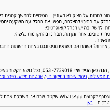
ר לחתום על הצ'ק לא מעוניין – הסיכויים להמשך קטנים בי
החלק עם הסיכוי להצלחה; חפשו את החלק עם השקעה יחסית נמ
 למשל, בה יש מנהל קואופרטיבי;
כירות טובים. אחרי זמן מה, תבחינו בהתקדמות כלשהי.
מתאימה.
, אחרות? אשמח אם תשתפו מניסיונכם באחת הרשתות החברתי
מזמינה אתכם לשוחח עימי באופן אישי, הנה כאן הנייד
ות תפעולית
,
ניהול איכות במיקור חוץ
,
אבטחת מידע, סייבר ופר
אם טרם עשית זאת, מזמינה אותך להצטרף לקבוצת WhatsApp ש
צטרפות –
כאן