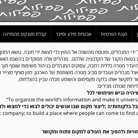
הגנת הפרטיות
אבטחת מידע וסייבר
קבלת מענקים מהמדינה
 ידי המנהלים, ומנוסח מהשפה אל החוץ כדי לצאת ידי חובה. נושא החזון
ם בטווח הקצר של הקדנציה שלהם. מנהלים אלה ממוקדים בהשגת האופט
יעדר מטרה כללית רחבה, עסוקים המנהלים בניהול משימות שוטף תוך ש
אצל מנהלים ועובדים סביב מטרה משותפת של הארגון. חזון סוחף מצייר א
 לתקשר אותו בדקה מקסימום והשומע מגלה עניין בהצלחתו.
חות שכולנו מכירים:
“To organize the world‘s information and make it univers
בל בלקוחותיה
;
ליצור מקום
שבו אנשים יכולים לבוא כדי למצוא ול
c company; to build a place where people can come to find 
וויות ולהפוך את העולם למקום פתוח ומקושר