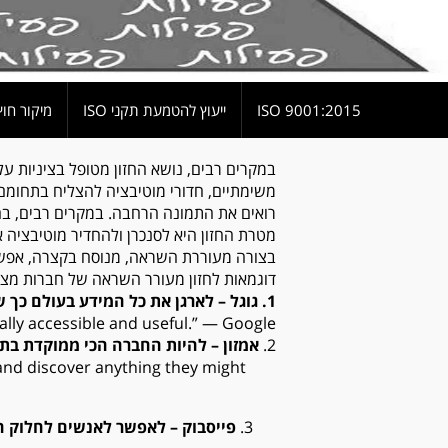
9001:2015 ISO
ייעוץ להטמעת תקני ISO
מיקור חוץ
במקרים רבים, נושא החזון מטופל בציניות על
משימתיים, חדורי מוטיבציה להצליח בתחומ
רואים את התמונה הרחבה. במקרים רבים, בה
מטרת החזון היא לסנכרן ולהחדיר מוטיבציה 
בצורה מעוררת השראה, מנוסח בקצרה, אפשר
דוגמאות לחזון מעורר השראה של חברות מצלי
1. גוגל – לארגן את כל המידע בעולם כך שיהיה נגיש ושימושי לכל
ally accessible and useful.” — Google
2.
אמזון – להיות החברה הכי ממוקדת בת
and discover anything they might
פייסבוק – לאפשר לאנשים לחלוק ח