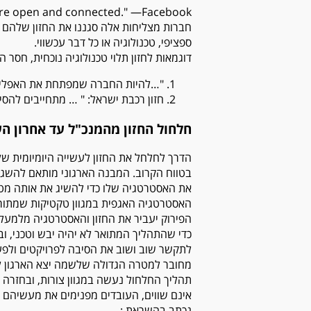
more open and connected." —Facebook
חברות מצליחות אלה סגננו את החזון שלהם במו
ספציפי, טכנולוגיה או כל דבר עכשווי.
דוגמאות לחזון תלוי טכנולוגיה נוכחית, חסר
"…להיות החברה שמפתחת את האפליקצי
חזון רכבת ישראל: " … מתחייבים להסי
חלחול החזון מהמנכ"ל עד אחרון הע
הדרך לחלחל את החזון לעשייה היומיומית של
בטווח הקרוב. המבנה הארגוני מותאם להשגת
את האסטרטגיה שלו כדי להשיג את אותה מטרת
האסטרטגיה האגפית במגוון טקטיקות שמתורגמו
הפירוק יעביר את החזון והאסטרטגיה מלמעל
כדי שהתהליך המתואר לא יהיה יבש וטכני, ו
לתקשר שוב ושוב את הסיבה לפרויקטים ולפע
מחובר למטרה הגדולה שלשמה יצא הארגון ל
תהליך החלחול נעשה במגוון צורות, ובחזרה 
אינם שווים, העובדים מפנימים את מעשיהם ו
נכתב בהשראת :