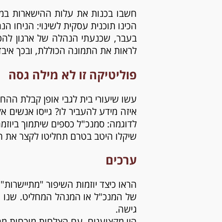
חשבו בכנות את עלות ההישארות במצ
הכינו תוכנית עסקית לשינוי: הניחו ה
בעבר, שכנעתי הנהלה של ארגון להכני
לראות את התמונה הכוללת, ובכך איבד 
פוליטיקה זו לא מילה גסה
עשו שיעורי בית לגבי אופן קבלת ההח
איזה מידע להעביר לו? גייסו אנשים 
לדוגמה: סמנכ"ל כספים שיתמוך ביוזמה 
שיקלו היטב בטרם תחליטו לקצר את הד
ערכים
הראו כיצד יוזמות השיפור "מתיישרות"
של המנכ"ל או המנהל המחליט. שנו את
גישה.
היו מקצוענים, עם הצלחות מוכחות מ