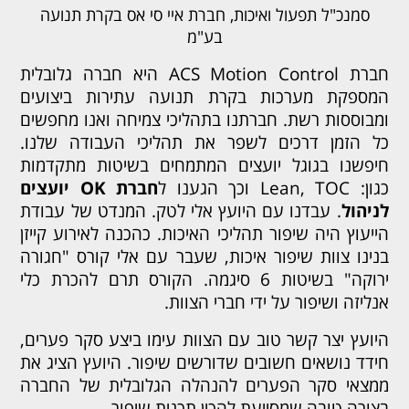
סמנכ"ל תפעול ואיכות, חברת איי סי אס בקרת תנועה
בע"מ
חברת ACS Motion Control היא חברה גלובלית
המספקת מערכות בקרת תנועה עתירות ביצועים
ומבוססות רשת. חברתנו בתהליכי צמיחה ואנו מחפשים
כל הזמן דרכים לשפר את תהליכי העבודה שלנו.
חיפשנו בגוגל יועצים המתמחים בשיטות מתקדמות
כגון: Lean, TOC וכך הגענו ל
חברת
OK
יועצים
לניהול
. עבדנו עם היועץ אלי לטק. המנדט של עבודת
הייעוץ היה שיפור תהליכי האיכות. כהכנה לאירוע קייזן
בנינו צוות שיפור איכות, שעבר עם אלי קורס "חגורה
ירוקה" בשיטות 6 סיגמה. הקורס תרם להכרת כלי
אנליזה ושיפור על ידי חברי הצוות.
היועץ יצר קשר טוב עם הצוות עימו ביצע סקר פערים,
חידד נושאים חשובים שדורשים שיפור. היועץ הציג את
ממצאי סקר הפערים להנהלה הגלובלית של החברה
בצורה טובה שמסייעת להכין תכנית שיפור.