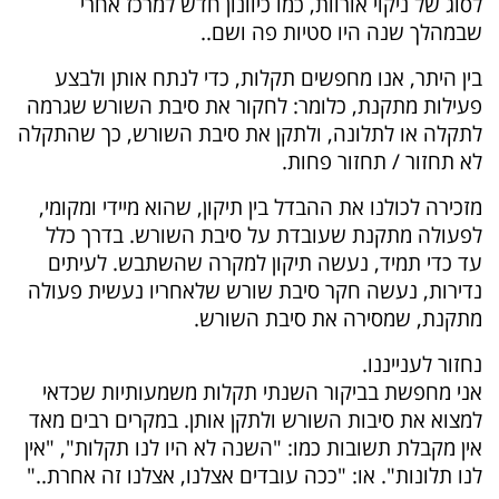
לסוג של ניקוי אורוות, כמו כיוונון חדש למרכז אחרי
שבמהלך שנה היו סטיות פה ושם..
בין היתר, אנו מחפשים תקלות, כדי לנתח אותן ולבצע
פעילות מתקנת, כלומר: לחקור את סיבת השורש שגרמה
לתקלה או לתלונה, ולתקן את סיבת השורש, כך שהתקלה
לא תחזור / תחזור פחות.
מזכירה לכולנו את ההבדל בין תיקון, שהוא מיידי ומקומי,
לפעולה מתקנת שעובדת על סיבת השורש. בדרך כלל
עד כדי תמיד, נעשה תיקון למקרה שהשתבש. לעיתים
נדירות, נעשה חקר סיבת שורש שלאחריו נעשית פעולה
מתקנת, שמסירה את סיבת השורש.
נחזור לענייננו.
אני מחפשת בביקור השנתי תקלות משמעותיות שכדאי
למצוא את סיבות השורש ולתקן אותן. במקרים רבים מאד
אין מקבלת תשובות כמו: "השנה לא היו לנו תקלות", "אין
לנו תלונות". או: "ככה עובדים אצלנו, אצלנו זה אחרת.."