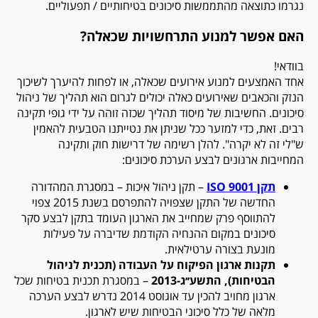
נגרמו כתוצאה מהתממשות סיכונים בטיחותיים / תפעוליים.
האם אפשר למנוע התרחשויות שכאלה?
בוודאי!
אחד האמצעים למנוע אירועים שכאלה, או לפחות להיערך לשיכוך
הנזק והכאבים שאירועים כאלה יכולים לגרום הוא תהליך של ניהול
סיכונים. החשיבות של מיסוד תהליך שכזה זוהה על ידי גופי תקינה
רבים. זאת, כדי למזער ככל שניתן את נטייתנו הטבעית להאמין
ש"לי זה לא יקרה". להלן רשימה של דרישות חוק ותקינה
המחייבות ארגונים לבצע הערכת סיכונים:
תקן 9001
ISO
– תקן ניהול איכות – במסגרת המהדורה
החדשה של התקן שצפויה להתפרסם בשנת 2015 צפוי
להתווסף פרק שמחייב את הארגון העומד בתקן לבצע סקר
סיכונים במקום ההנחיה הקודמת שדיברה על פעילות
מונעת בצורה ערטילאית.
תקנות ארגון הפיקוח על העבודה (תכנית לניהול
הבטיחות), התשע׳׳ג-2013
– במסגרת תכנית בטיחות שכל
ארגון מחויב להכין עד אוגוסט 2014 נדרש לבצע הערכה
מלאה של כלל סיכוני הבטיחות שיש לארגון.