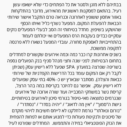
בבתיהם ללא מזגן ולסגור את כל הפתחים כדי שלא ישאפו עשן
רעיל. בהתאם למסקנות ראשוניות מהאירוע, מדובר בהתלקחות
באזור אחסון ששופץ לאחרונה וכנראה טרם התקבל אישור שירותי
הכבאות להפעלת המקום. המפעל נשרף כליל ואיתו הכסף
שהושקע בשיפוץ. מחדל בטיחותי זה הסב לבעלי המפעלים נזקים
עסקיים כבדים בעקבות הרס המפעלים ואי יכולתם לעמוד
בהתחייבויות לאספקת סחורה. עובדי המפעל נשארו ללא פרנסה
לתקופה ממשוכת.
בשנים אחרונות קרו כבר כמה וכמה אירועים שקשורים למחדלים
בתחום הבטיחות: לפני שנה וחצי מנהל סניף בנק הפועלים נספה
בשריפה שפרצה במועדון
SPA
שפעל ללא רישיון עסק (שניתן
לקבל רק אם המקום עומד בכל הדרישות הקפדניות של שירותי
כבאות והצלה). מסתבר שבארץ יש כ- 40% בתי עסק שפועלים
ללא רישיון עסק. אפשר גם להיזכר בקריסת במה בהר הרצל,
קריסת גשר במשחקי המכבייה ועוד שורה ארוכה של אירועים
שנגרמים כתוצאה מאי-טיפול בגורמי סיכון לאירועים בטיחותיים.
גישת ה"סמוך" / "אין מה לדאוג" / "יהיה בסדר" / "נסתדר" /
"נזרום ונאלתר" גורמת לחלקנו לא לייחס חשיבות לזיהוי מוקדם
של סיכונים ולנקיטת פעולות כדי למנוע אותם או לפחות להפחית
את הנזק הפוטנציאלי במידה והתממשו. המחדלים שפורטו לעיל