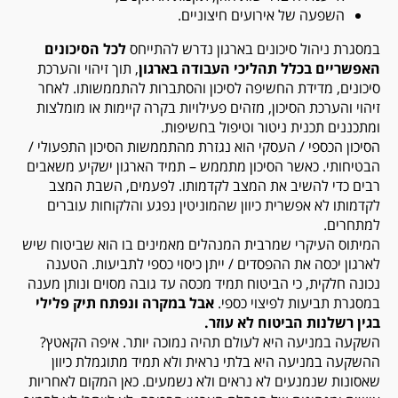
השפעה של אירועים חיצוניים.
במסגרת ניהול סיכונים בארגון נדרש להתייחס
לכל הסיכונים
האפשריים בכלל תהליכי העבודה בארגון
, תוך זיהוי והערכת
סיכונים, מדידת החשיפה לסיכון והסתברות להתממשותו. לאחר
זיהוי והערכת הסיכון, מזהים פעילויות בקרה קיימות או מומלצות
ומתכננים תכנית ניטור וטיפול בחשיפות.
הסיכון הכספי / העסקי הוא נגזרת מהתממשות הסיכון התפעולי /
הבטיחותי. כאשר הסיכון מתממש – תמיד הארגון ישקיע משאבים
רבים כדי להשיב את המצב לקדמותו. לפעמים, השבת המצב
לקדמותו לא אפשרית כיוון שהמוניטין נפגע והלקוחות עוברים
למתחרים.
המיתוס העיקרי שמרבית המנהלים מאמינים בו הוא שביטוח שיש
לארגון יכסה את ההפסדים / ייתן כיסוי כספי לתביעות. הטענה
נכונה חלקית, כי הביטוח תמיד מכסה עד גובה מסוים ונותן מענה
במסגרת תביעות לפיצוי כספי.
אבל במקרה ונפתח תיק פלילי
בגין רשלנות הביטוח לא עוזר.
השקעה במניעה היא לעולם תהיה נמוכה יותר. איפה הקאטץ?
ההשקעה במניעה היא בלתי נראית ולא תמיד מתוגמלת כיוון
שאסונות שנמנעים לא נראים ולא נשמעים. כאן המקום לאחריות