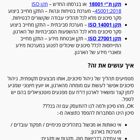
תקן ת"י 18001
או בגרסתו החדש –
תקן ISO
45001:2018
– מערכת בטיחות וגהות – התקן מחייב ביצוע
סקר סיכונים מלא לכל תהליכי עבודה שקשורים לבטיחות.
תקן 14001
ISO
– מערכת סביבתית – התקן מחייב ביצוע
סקר סיכונים מלא לכל ההשפעות הסביבתיות של הארגון.
תקן 27001
ISO
– תקן אבטחת מידע – התקן מחייב
התייחסות לכלל סיכונים שיכולים לפגוע במערכות מידע
ומאגרי מידע של הארגון.
איך עושים את זה?
מטמיעים תהליך של ניהול סיכונים, אותו מבצעים תקופתית. ניהול
סיכונים אפשר לעשות עם מומחה מהארגון, או יועץ חיצוני שמגיע
לזמן קצר ומשאיר לארגון דו"ח עם מפגעים פוטנציאלים בהם יש
לטפל.
OK
, מהו סיכון ולמה לנו להתעסק עם זה בכלל?
סיכון הינו הסתברות להפסד כתוצאה מ-:
אי נאותות או מכשול בתהליכים פנימיים / תפקוד עובדים /
מערכות בארגון;
אי עמידה בדרישות חוק, תקנות או תקנים;