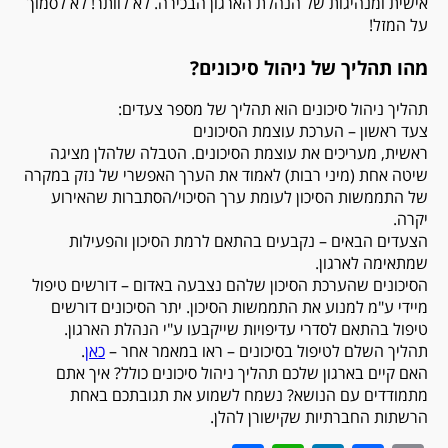
אישית ומנהיגות של הנהלת הארגון הבכירה. לא לוותר! לא לסמוך
על המזל!
מהו תהליך של ניהול סיכונים?
תהליך ניהול סיכונים הוא תהליך של מספר צעדים:
צעד ראשון – הערכת עוצמת הסיכונים
ראשית, מעריכים את עוצמת הסיכונים. הטבלה שלהלן מציגה
שיטה אחת (מיני רבות) לאמוד את הערך האפשרי של נזק במקרה
של התממשות הסיכון לעומת ערך הסיכוי/הסתברות שהאירוע
יקרה.
הצעדים הבאים – נקבעים בהתאם לרמת הסיכון והפעילות
שמתאימה לארגון.
הסיכונים שהערכת הסיכון שלהם נצבעה באדום – דורשים טיפול
מיידי ע"מ למנוע את התממשות הסיכון. יתר הסיכונים דורשים
טיפול בהתאם לסדרי עדיפויות שייקבעו ע"י הנהלת הארגון.
תהליך השלם לטיפול בסיכונים – ראו במאמר אחר –
כאן
.
האם קיים בארגון שלכם תהליך ניהול סיכונים כולל? איך אתם
מתמודדים עם הנושא? נשמח לשמוע את תגובתכם באחת
הרשתות החברתיות שקישורן להלן.