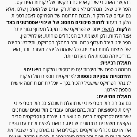
בהקשר הארגוני שלנו, אלא גם בהקשר של לקוחות הפרויקט.
הפרויקט שאנו מנהלים לא משרת רק יעדים של הארגון שלנו, אלא
גם יעדים של הלקוח. הבנת התרומה של הפרויקט לאסטרטגיית
הלקוח תעזור
לזהות סיכונים מהסוג של שינויי אסטרטגיה בצד
הלקוח
.
למשל:
ייתכן שהפרויקט שלנו מקבל תעדוף נמוך יותר
אצל הלקוח, ולכן תשומת לב המנהלים פוחתת. או לחילופין,
הפרויקט קיבל תעדוף גבוה יותר במהלך הפרויקט, ותידרש בחינה
של צמצום לוחות הזמנים. ככל שהמנהל יהיה מעורב יותר, הוא
בדר"כ יזהה מגמות אלו מוקדם יותר.
תועלת רביעית:
תרומה נוספת של היכרות עם פורטפוליו הלקוח היא
זיהוי
הזדמנויות עסקיות נוספות
לפרויקטים נוספים מול הלקוח.
למנהל הפרויקט שישכיל להכיר בכך – יוכל לתרום תרומה אישית
נוספת לארגון.
תועלת חמישית:
גם עבור ניהול מטריציוני יש תועלת חשובה: בניהול מטריציוני
קיימות סיטואציות רבות בהם אנחנו עובדים מול גופים שנותנים
שירותים לפרויקטים רבים. סיטואציה זו יוצרת קונפליקטים סביב
הקצאת משאבים בתזמונים שונים. בבואנו לשאת ולתת עם גופים
אלו או עם מנהלי פרויקטים מקבילים אלינו בארגון, רצוי שנכיר את
הפרויקטים השונים ותרומתם האסטרטגית. הניסיון מלמד, שעצם