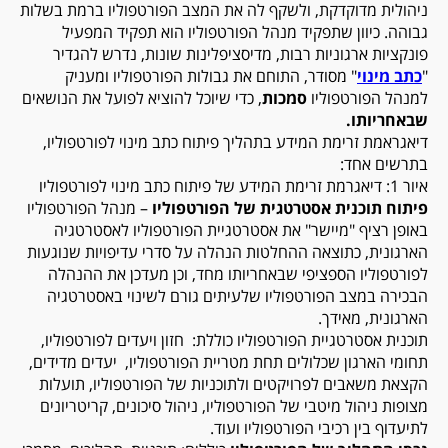
ניהולית מדוקדקת, ולשקף לה את המצב הפורטפוליו ברמת בשלות
גבוהה. כיוון שתפקיד מנהל הפורטפוליו הוא תפקיד המפעיל
פונקציות ארגוניות רבות, מדיסציפלינות שונות, נדרש להגדיר
"
כתב מינוי
" מסודר, התוחם את גבולות הפורטפוליו ומעניק
למנהל הפורטפוליו
סמכות
, כדי שיוכל להוציא לפועל את הנושאים
שבאחריותו.
דיאגראמת זרימת המידע בתהליך פיתוח כתב מינוי לפורטפוליו,
בתרשים אחד:
איור 1: דיאגרמת זרימת המידע של פיתוח כתב מינוי לפורטפוליו
פיתוח תוכנית אסטרטגית של הפורטפוליו
– מנהל הפורטפוליו
באופן רציף "מיישר" את אסטרטגיית הפורטפוליו לאסטרטגיה
הארגונית, כתוצאה ההחלטות הנהלה על סדרי עדיפויות שנוגעות
לפורטפוליו הספציפי שבאחריותו מחד, וכן מעדכן את ההנהלה
הבכירה במצב הפורטפוליו שלעיתים גורם לשינוי באסטרטגיה
הארגונית, מאידך.
תוכנית אסטרטגיית הפורטפוליו כוללת: חזון ויעדים לפורטפוליו,
תחומי הארגון שכלולים תחת מטריית הפורטפוליו, יעדים מדידים,
הקצאת משאבים לפרויקטים ולתוכניות של הפורטפוליו, תועלות
מצופות ניהול מיטבי של הפורטפוליו, ניהול סיכונים, קריטריונים
לתיעדוף בין רכיבי הפורטפוליו ועוד.