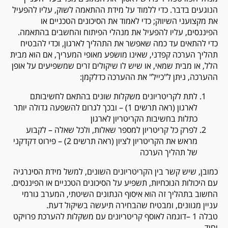
הנוגעים בדבר. כדי ללמוד על מידת ההתאמה לשוק, עליו להפעיל
את מקצועני השיווק; כדי לאמוד את הסיכונים הטכניים או
הפיננסים, עליו להפעיל את מנהלי הפיתוח והחשבים בהתאמה.
כדי להתאים עד כמה שאפשר את התהליך לארגון, וכדי להבטיח
תהליך הערכה קפדני, שאינו מושפע מאופי המעריך, אם הוא מבית
הלל, או מבית שמאי, או שיש לו שיקולים זרים שמשפיעים על אופן
ההערכה, ניתן ל"כייל" את ההערכה כדלקמן:
לתת לקריטריונים משקלות שונים בהתאם לחשיבותם
לארגון (ראה תרשים 1) – ובכך לגרום להשפעה גדולה יותר
כתלות בחשיבות הקריטריון לארגון
לפרק כל קריטריון למספר שאלות, ולכל שאלה – לקבוע
מראש את הקריטריון לציון (ראה תרשים 2) – פירוט דקדקני
של תהליך הערכה
כמובן, שיש קשר בין הקריטריונים השונים, למשל מידת הסינרגיה
עם היכולות הנוכחיות, תשפיע על הסיכונים הטכניים או הפיננסים.
החשוב בתהליך זה הוא איסוף הנתונים השיטתי, המערב גורמי
עניין מגוונים, ומבטיח שהבחירה תיעשה בשיקול דעת.
טבלה 1 –דוגמה לאוסף קריטריונים עם משקלות להערכת פרויקט
יחיד