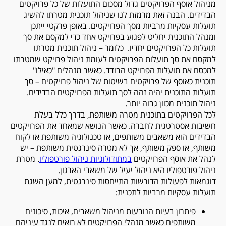
מניהול אוסף הפרויקטים גדול מסכום התועלות של כל פרויקטים
הבדידים. הבנה זאת מרמזת לנו שניהול תוכנית מטרתו להשיג
תועלות עסקיות מרביות מסך הפרויקטים. באופן פרקטי ייתכן
ומנהל התוכנית יחליט לפגוע בפרויקט אחד כדי למקסם את סך
תועלות כל הפרויקטים יחדיו. כלומר – ניהול תוכנית מטרתו
למקסם את סך תועלות הפרויקטים לעומת ניהול פרויקט שמטרתו
למכסם את תועלות הפרויקט הבודד. כאשר מנהלים "כאילו"
תוכנית כאוסף של פרויקטים בשיטות של ניהול פרויקטים – סך
תועלות התוכנית יהיה זהה לסך תועלות הפרויקטים הבדידים.
ניהול תוכנית מכוון גבוה יותר.
לכל הפרויקטים בתוכנית מטרה משותפת, בדרך כלל בעלת
חשיבות אסטרטגית לחברה. כאשר הנושא שמאחד את הפרויקטים
הבדידים הוא משאבים משותפים, או טכנולוגיה משותפת או לקוח
משותף, או ספק משותף, אך לא מטרה סינרגטית משותפת – יש
לנהל את אוסף הפרויקטים
במתודולוגיות ניהול פורטפוליו
. מטרת
ניהול פורטפוליו היא ניהול יעיל של משאבי הארגון.
דוגמאות לפעולות הדורשות התייחסות סינרגטית, למען השגת
תועלות עסקיות מרביות לתכנית:
פיתרון בעיות הנובעות מניהול משאבים, איכות, סיכונים
משותפים כאשר מנהלי הפרויקטים לא רואים לנגד עיניהם