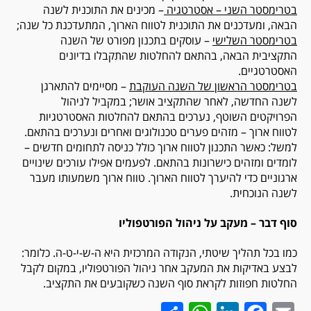
בטרימסטר השני – אסטרטגיה
– מכינים את התוכנית לשנה
הבאה, ומעדכנים את התוכנית לטווח הארוך, המתעדכנת כל שנה;
בטרימסטר השלישי
– עוסקים בתכנון מפורט של השנה
התקציבית הבאה, בהתאם להחלטות שהתקבלו בדיונים
האסטרטגיים.
בטרימסטר הראשון של השנה העוקבת
– מסיימים להתארגן
לשנה החדשה, לאחר שהתקציב אושר; במקביל לניהול
הפרויקטים השוטף, נערכים בהתאם להחלטות האסטרטגיות
לטווח ארוך – מזהים פערים טכנולוגים ואחרים ונערכים בהתאם.
למשל: כאשר התכנון לטווח ארוך כולל כניסה לתחומים חדשים –
לומדים ומזהים כישרונות בהתאם. לפעמים אפילו עורכים שינויים
ארגוניים כדי להיערך לטווח הארוך. טווח ארוך משמעותו מעבר
לשנה הנוכחית.
סוף דבר – מעקב על ניהול הפורטפוליו
כמו בכל תהליך שיטתי, הנקודה המרכזית היא ה-ש-י-ט-ה. כלומר:
לבצע באדיקות את המעקב אחר ניהול הפורטפוליו, במקום לקבל
החלטות חפוזות לקראת סוף השנה כשקובעים את התקציב.