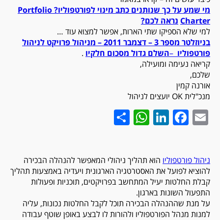
מי שמע על כך שנותנים כתב מינוי לפורטפוליו? Portfolio
Charter
נראה לכם?
למי שלא הספיקו שתי הארות, אפשר למצוא עוד …
בניוזלטר מספר 3 – דצמבר 2011 – מניהול פרויקט לניהול
פורטפוליו
–
השלם גדול מסכום חלקיו
.
קריאה נעימה ומועילה,
שלכם,
אורנה קמין
מנכ"לית
OK
יועצים לניהול
WhatsApp
Share
LinkedIn
Facebook
Email
ניהול פורטפוליו
הוא תהליך ניהולי המאפשר להנהלה הבכירה
להוציא לפועל את האסטרטגיה הארגונית ויעדיה באמצעות תהליך
קבלת החלטות יעיל המתחשב בפרויקטים, תוכניות ופעולות
התפעול השונות בארגון.
על מנת שההנהלה הבכירה תוכל לקבל החלטות נכונות, עליה
למנות מנהל הפורטפוליו ולהורות לו לבצע באופן שוטף עבודה