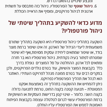
ומבצע שינויים בהתאם לנדרש.
ניהול שוטף
של הפורטפוליו. ניהול כזה מתבסס על תשתית
ארגונית לניהול פרויקטים, ומוסיף את הראייה הכוללת
מדוע כדאי להשקיע בתהליך שיטתי של
ניהול פורטפוליו?
השקעה בתהליכי ניהול פורטפוליו היא השקעה בתהליך שתורם
משמעותית ליעדי הגידול של הארגון
.
זה אינו שיפור ברמת מוצר
בודד, או שיפור שמתאים ליחידה עסקית מסוימת
,
ואף לא שיפור
שמטרתו לפתור בעיה נקודתית. ניהול פורטפוליו הוא בר חזרה
ומתאים לכל ארגון. ההחלטה על סל המוצרים נופלת בדרך
כלל בקבוצות המוצר והשיווק, עוד בטרם נולדים הפרויקטים, ולכן
במקרים רבים עוד בטרם ממונה מנהל לפרויקט העתידי. האתגר
הוא לנהל את תהליך הפורטפוליו כפרויקט.
ניתן להמחיש את ההשקעה בתהליך זה באמצעות אפקט
המטוטלת – תנועה קטנה בקצה החוט, גורמת לתנועה גדולה
בקצה השני
.
כלומר – שינוי קטן בדרישות העסקיות או השיווקיות
ברמת הפורטפוליו עשוי לגרום לטלטלה עצומה בקבוצות הפיתוח
האמונות לממש את הפורטפוליו עליו הוחלט
.