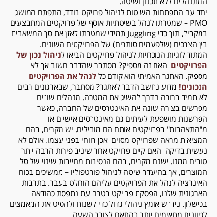
המתנהלים ללא תכנון ושיטה.
יחד עם התפתחות השיטות לניהול פרויקט בודד, התפתח המושג
PMO – שמטרתו לנהל בשיטתיות אוסף של פרויקטים המתבצעים
במקביל, תוך כדי Juggling תמידי שמטרתו לאזן את סך המשאבים
בין הצרכים (שלפעמים סותרים) של הפרויקטים השונים.
המתודולוגיות הנוכחיות לניהול פרויקטים הביאו ל
ניהול נכון של
הפרויקטים
. האם זה מספיק? מסתבר שהדבר חשוב אך לא
מספיק. האתגר האמיתי הוא קודם כל
לנהל את הפרויקטים
הנכונים!
מדוע נחשב הדבר לאתגר? מסתבר, שבארגונים רבים
לא תמיד ברורה הדרך להשיג את המטרה. מנהלים שונים
מפרשים בצורה שונה את האינטרסים של החברה, כאשר
הפרשנות מושפעת לעיתים גם מאינטרסים אישיים או
מ"התאהבות" בפרויקטים אותם הם מובילים. יש מקרים, בהם
המציאות מראה שפרויקט מסוים אכן רווחי בפני עצמו, אולם לא
נעשית בדיקה האם קיים פרויקט אחר שיניב פירות הרבה יותר
טובים ממנו. ישנם מקרים, בהם הנסיבות מחייבות שינוי של סל
המוצרים, אך בהיעדר שיטה לניהול פורטפוליו – ממשיכים בכוח
האינרציה לנהל את הפרויקטים עליהם הוחלט בעבר. בתרבות
הארגונית שלנו, הפסקת פרויקט בטרם עת נתפסת כהודאה
בכישלון. נידרש אומץ ניהולי גדול כדי לשנות ולהסיט את המאמצים
לכיוונים מתאימים יותר בהתאם לצורך השעה.