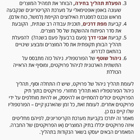
הפעלת תהליך בחירה
,
הבוחר את תמהיל המוצרים
שעונה באופן אופטימאלי על מערכת הקריטריונים שנקבעה
מראש ונכנס למסגרת האילוצים הקיימת (למשל, כוח אדם).
קביעת
מפת דרכים
, תוכנית עבודה רב שנתית, הקובעת
את סדר הפיתוח וההשקות של סל מוצרים.
קביעת
אבני דרך
(פעם ברבעון? פעם בשנה?) להפעלת
תהליך הבוחן תקופתית את סל המוצרים ומבצע שינויים
בהתאם לנדרש.
ניהול שוטף
של הפורטפוליו. ניהול כזה מתבסס על
התשתית הארגונית לניהול פרויקטים, ומוסיף את הראייה
הכוללת
לעומת תהליך ניהול של פרויקט, שיש לו התחלה וסוף, תהליך
ניהול הפורטפוליו הוא תהליך מחזורי. פרויקטים בתוך תיק
הפרויקטים יכולים להסתיים או להיפסק, או להיות מוחלפים על ידי
פרויקטים אחרים. לעומת זאת, כל זמן שהארגון קיים – הפורטפוליו
שלו קיים גם כן.
מאמר זה יתרכז בקביעת מערכת הקריטריונים, לפיהם מחליטים
איזה פרויקטים יכללו בתיק המוצרים (או הפרויקטים) של החברה.
המאמרים הבאים יעסקו בשאר הנקודות בתהליך.