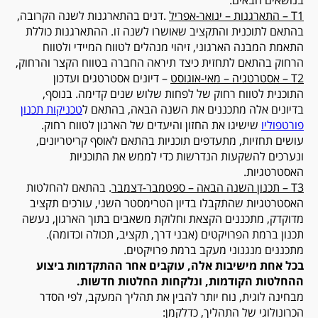
T1
– התארגנות – ינואר-אפריל
.דנים בהתארגנות לשנה הקרובה,
בהתאם לתוכנית והתקציב שאושרו לשנה זו. ההתארגנות כוללת
התאמת המבנה הארגוני, זיהוי מנהלים לטווח המיידי ולטווח
הרחוק בהתאם לתחזית כיצד תיראה החברה בטווח הקצר והרחוק,
T2
– אסטרטגיה – מאי-אוגוסט
– דיונים אסטרטגים ועדכון
התוכנית לטווח רחוק של לפחות שלוש שנים קדימה. בנוסף,
בדיונים אלה מתכננים את השנה הבאה, בהתאם ל
טכניקות תכנון
פורטפוליו
שישיגו את החזון והיעדים של הארגון לטווח רחוק.
עושים תחזיות, מתעדפים תוכניות בהתאם לאוסף קריטריונים,
ונערכים להשקעות הנדרשות כדי לממש את התוכניות
האסטרטגיות.
T3
– תכנון השנה הבאה – ספטמבר-דצמבר
. בהתאם להחלטות
האסטרטגיות שהתקבלו בדיון הטרימסטר השני, עורכים תקציב
מדוקדק, מתכננים הקצאת וחלוקת משאבים בתוך הארגון, נעשה
תכנון ברמת הפרויקטים (אבני דרך, תקציב, תכולה וכדומה).
מתכננים מנגנוני מעקב ברמת פרויקטים.
בכל אחת מישיבות אלה, עוקבים אחר ההתקדמות ביצוע
ההחלטות הקודמות, ונלקחות החלטות חדשות.
מבחינה לוגית, נוח יותר להבין את תהליך המעקב, לפי הסדר
הכרונולוגי של התהליך, כדלקמן: