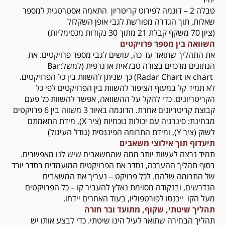
טבלה 2 – דוגמה לפירוט קריטריון התאמה אסטרטגית למספר
שאלות, תוך הגדרה מפורשת לגבי אופן השקלול
(ציון 70 משקף קבלת 21 מתוך 30 נקודות מכסימליות)
השוואה בין מספר פרויקטים
את התהליך שתואר עד כה, עושים לגבי מספר פרויקטים. את
הנתונים מרכזים בצורה טבלאית או גרפית (למשל:
Bar
chart
או
Radar Chart
) כך שניתן להשוות בין כל הפרויקטים.
לא תמיד קל במעוף הציפור להשוות בין הפרויקטים לפי כל
הקריטריונים. כדי להקל על ההשוואה, אפשר להשוות כל פעם
קבוצת קריטריונים אחרת. הדוגמה באיור 3 משווה בין 6 פרויקטים
מבחינת: סינרגיה עם יכולות נוכחיות (ציר
X
), מידת התאמתם
לשוק (ציר
Y
), ומידת התרומה הפיננסית (גודל העיגול)
תיעדוף תוך אילוצי משאבים
תמיד נרצה לעשות יותר ממה שהמשאבים שיש לנו מאפשרים.
בסוף תהליך ההערכה, נסדר את הפרויקטים המועמדים בסדר יורד
של התרומה שלהם. לכל פרויקט – נעריך את המשאבים
הנדרשים, ובנקודה מסוימת נאלץ להעביר קו – כל הפרויקטים
מעל הקו ייכנסו לפורטפוליו, בעוד האחרים יידחו.
תהליך שיטתי, שקוף, מתועד ובר חזרה
תהליך הבחירה שתואר לעיל הינו שיטתי. כדי לבצע אותו יש