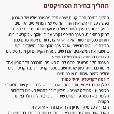
תהליך בחירת הפרויקטים
תהליך בחירת הפרויקטים שיהיו חלק מהפורטפוליו של הארגון
נעשה על ידי השוואת הערך המוסף של הפרויקטים הקיימים
בתיק, לעומת הערך המוסף של הפרויקטים המועמדים להיכנס
לתיק המוצרים. הערך המוסף נקבע על ידי אוסף של קריטריונים:
רווחים כספיים לטווח הארוך או הקצר, רווחים אסטרטגים כגון
חדירה לשווקים חדשים, או כל ערך מוסף אחר. השקלול ייקח
בחשבון את המשאבים הנדרשים לעומת הקיימים וכן את הסיכונים
הצפויים במימוש הפורטפוליו המוצע.
מערכת הקריטריונים יכולה להיות פשוטה ומורכבת מקריטריון אחד
או מורכבת יותר כיוון שתתחשב במספר קריטריונים. הקריטריונים
יכולים להיות איכותיים או כמותיים.
דוגמה לקריטריון יחיד כמותי
להלן הסבר באמצעות דוגמה; ארגון נדרש לבחור בין שתי חלופות:
חלופה א – פרויקט שיניב 5 מיליון דולר בחמש השנים הקרובות
חלופה ב – מספר פרויקטים שיחדיו יניבו 2 מיליון דולר באותה
תקופה.
הבחירה על פי קריטריון זה היא ברורה – חלופה א.
מקרה קצת שונה יתרחש כאשר נוסיף ניהול סיכונים. בתרחיש זה,