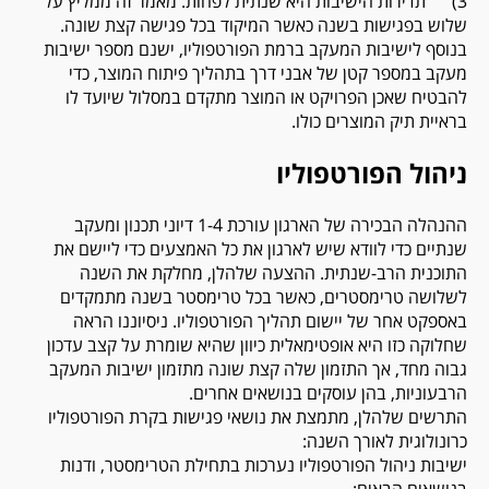
3) תדירות הישיבות היא שנתית לפחות. מאמר זה ממליץ על
שלוש בפגישות בשנה כאשר המיקוד בכל פגישה קצת שונה.
בנוסף לישיבות המעקב ברמת הפורטפוליו, ישנם מספר ישיבות
מעקב במספר קטן של אבני דרך בתהליך פיתוח המוצר, כדי
להבטיח שאכן הפרויקט או המוצר מתקדם במסלול שיועד לו
בראיית תיק המוצרים כולו.
ניהול הפורטפוליו
ההנהלה הבכירה של הארגון עורכת 1-4 דיוני תכנון ומעקב
שנתיים כדי לוודא שיש לארגון את כל האמצעים כדי ליישם את
התוכנית הרב-שנתית. ההצעה שלהלן, מחלקת את השנה
לשלושה טרימסטרים, כאשר בכל טרימסטר בשנה מתמקדים
באספקט אחר של יישום תהליך הפורטפוליו. ניסיוננו הראה
שחלוקה כזו היא אופטימאלית כיוון שהיא שומרת על קצב עדכון
גבוה מחד, אך התזמון שלה קצת שונה מתזמון ישיבות המעקב
הרבעוניות, בהן עוסקים בנושאים אחרים.
התרשים שלהלן, מתמצת את נושאי פגישות בקרת הפורטפוליו
כרונולוגית לאורך השנה:
ישיבות ניהול הפורטפוליו נערכות בתחילת הטרימסטר, ודנות
בנושאים הבאים: