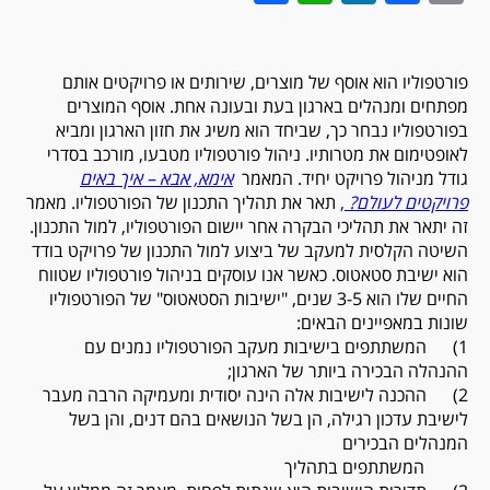
פורטפוליו הוא אוסף של מוצרים, שירותים או פרויקטים אותם
מפתחים ומנהלים בארגון בעת ובעונה אחת. אוסף המוצרים
בפורטפוליו נבחר כך, שביחד הוא משיג את חזון הארגון ומביא
לאופטימום את מטרותיו. ניהול פורטפוליו מטבעו, מורכב בסדרי
גודל מניהול פרויקט יחיד. המאמר
אימא, אבא – איך באים
פרויקטים לעולם
?
,
תאר את תהליך התכנון של הפורטפוליו. מאמר
זה יתאר את תהליכי הבקרה אחר יישום הפורטפוליו, למול התכנון.
השיטה הקלסית למעקב של ביצוע למול התכנון של פרויקט בודד
הוא ישיבת סטאטוס. כאשר אנו עוסקים בניהול פורטפוליו שטווח
החיים שלו הוא 3-5 שנים, "ישיבות הסטאטוס" של הפורטפוליו
שונות במאפיינים הבאים:
1) המשתתפים בישיבות מעקב הפורטפוליו נמנים עם
ההנהלה הבכירה ביותר של הארגון;
2) ההכנה לישיבות אלה הינה יסודית ומעמיקה הרבה מעבר
לישיבת עדכון רגילה, הן בשל הנושאים בהם דנים, והן בשל
המנהלים הבכירים
המשתתפים בתהליך