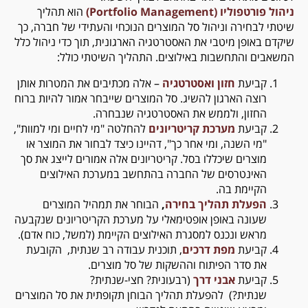
ניהול פורטפוליו (Portfolio Management)
הוא תהליך
שיטתי לבחירה וניהול סל המוצרים הנוכחי והעתידי של חברה, כך
שיקדם באופן מיטבי את האסטרטגיה הארגונית, תוך כדי ניהול כלל
המשאבים והתחשבות באילוצים. התהליך השיטתי כולל:
קביעת
חזון ואסטרטגיה
– אלה מכתיבים את המטרות אותן
רוצה הארגון להשיג. סל המוצרים שייבחר אמור להיות ברוח
החזון, ולממש את האסטרטגיה שנבחרה.
קביעת
מערכת קריטריונים
להחלטה "מי לחיים ומי למוות",
"מי השנה, ומי אחר כך", דהיינו כיצד לבחור את המוצר או
מוצרים שיכללו בסל. קריטריונים אלה אמורים לייצג את סך
האינטרסים של החברה בהתחשב במערכת האילוצים
הקיימת בה.
הפעלת תהליך בחירה
,
הבוחר את תמהיל המוצרים
שעונה באופן אופטימאלי על מערכת הקריטריונים שנקבעה
מראש ונכנס למסגרת האילוצים הקיימת (למשל, כוח אדם).
קביעת
מפת דרכים
, תוכנית עבודה רב שנתית, הקובעת
את סדר הפיתוח וההשקות של סל מוצרים.
קביעת
אבני דרך
(רבעונית? חצי-שנתית?
שנתית?) להפעלת תהליך הבוחן תקופתית את סל המוצרים