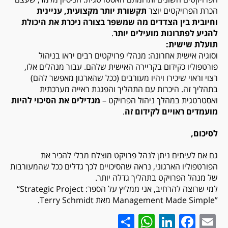
הכרת הפרויקטים יוצר
תקשורת יותר מקצועית, עניינית
וחיובית בין הצדדים מה שמשפר בצורה ניכרת את היכולת
להגיע לפתרונות מועילים יותר
.
תועלת שישית:
וסוגיה אישית אחרונה: מנהלי פרויקטים רבים יראו בניהול
פורטפוליו כקידום בקריירה האישית שלהם. עבור מנהלים אלו,
רצוי וראוי שיכירו ויהיו מעורבים (ככל שהארגון מאפשר להם)
בתהליך זה. היכרות עם התהליך והפגנת ראייה מערכתית
ואסטרטגית במהלך ניהול הפרויקט –
מגדילים את הסיכוי להיות
מועמדים ראויים לקידום זה
.
לסיכום,
גם אם לעיתים ניתן לנהל פרויקט מוצלח מבלי להכיר את
הפורטפוליו הארגוני, נראה שהסיכויים לכך גדלים ככל שהמעורבות
של מנהל הפרויקט בתהליך גדלה יותר.
למי שרוצה להרחיב, אני ממליץ על הספר:
“Strategic Project
Management Made Simple”
מאת
Terry Schmidt
.
WhatsApp
Share
LinkedIn
Facebook
Email