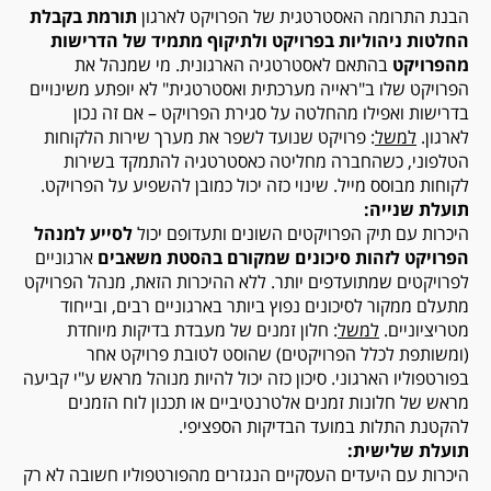
הבנת התרומה האסטרטגית של הפרויקט לארגון
תורמת בקבלת
החלטות ניהוליות בפרויקט ולתיקוף מתמיד של הדרישות
מהפרויקט
בהתאם לאסטרטגיה הארגונית. מי שמנהל את
הפרויקט שלו ב"ראייה מערכתית ואסטרטגית" לא יופתע משינויים
בדרישות ואפילו מהחלטה על סגירת הפרויקט – אם זה נכון
לארגון.
למשל
: פרויקט שנועד לשפר את מערך שירות הלקוחות
הטלפוני, כשהחברה מחליטה כאסטרטגיה להתמקד בשירות
לקוחות מבוסס מייל. שינוי כזה יכול כמובן להשפיע על הפרויקט.
תועלת שנייה:
היכרות עם תיק הפרויקטים השונים ותעדופם יכול
לסייע למנהל
הפרויקט לזהות סיכונים שמקורם בהסטת משאבים
ארגוניים
לפרויקטים שמתועדפים יותר. ללא ההיכרות הזאת, מנהל הפרויקט
מתעלם ממקור לסיכונים נפוץ ביותר בארגוניים רבים, ובייחוד
מטריציוניים.
למשל
: חלון זמנים של מעבדת בדיקות מיוחדת
(ומשותפת לכלל הפרויקטים) שהוסט לטובת פרויקט אחר
בפורטפוליו הארגוני. סיכון כזה יכול להיות מנוהל מראש ע"י קביעה
מראש של חלונות זמנים אלטרנטיביים או תכנון לוח הזמנים
להקטנת התלות במועד הבדיקות הספציפי.
תועלת שלישית:
היכרות עם היעדים העסקיים הנגזרים מהפורטפוליו חשובה לא רק