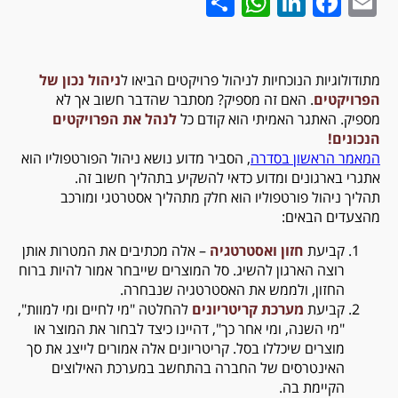
WhatsApp
Share
LinkedIn
Facebook
Email
מתודולוגיות הנוכחיות לניהול פרויקטים הביאו ל
ניהול נכון של
הפרויקטים
. האם זה מספיק? מסתבר שהדבר חשוב אך לא
מספיק. האתגר האמיתי הוא קודם כל
לנהל את הפרויקטים
הנכונים!
המאמר הראשון בסדרה
, הסביר מדוע נושא ניהול הפורטפוליו הוא
אתגרי בארגונים ומדוע כדאי להשקיע בתהליך חשוב זה.
תהליך ניהול פורטפוליו הוא חלק מתהליך אסטרטגי ומורכב
מהצעדים הבאים:
קביעת
חזון ואסטרטגיה
– אלה מכתיבים את המטרות אותן
רוצה הארגון להשיג. סל המוצרים שייבחר אמור להיות ברוח
החזון, ולממש את האסטרטגיה שנבחרה.
קביעת
מערכת קריטריונים
להחלטה "מי לחיים ומי למוות",
"מי השנה, ומי אחר כך", דהיינו כיצד לבחור את המוצר או
מוצרים שיכללו בסל. קריטריונים אלה אמורים לייצג את סך
האינטרסים של החברה בהתחשב במערכת האילוצים
הקיימת בה.