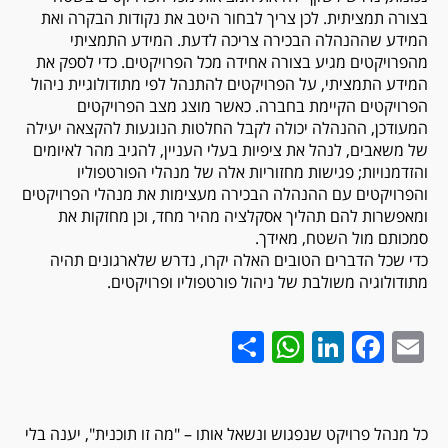
בצורה תמציתית. לכן צריך לבחור היטב את נקודות הבקרה ואת
המידע שההנהלה הבכירה צריכה לדעת. המידע התמציתי
מהפרויקטים מגיע בצורה אחידה מכל הפרויקטים. כדי לספק את
המידע התמציתי, על הפרויקטים להתנהל לפי מתודולוגיית ניהול
הפרויקטים הקיימת בחברה. כאשר מוצג מצב הפרויקטים
המעודכן, ההנהלה יכולה לקבל החלטות הנוגעות להקצאה יעילה
של משאבים, לנהל את ציפיות בעלי העניין, להגיב מהר לאיומים
והזדמנויות; פגישות מחזוריות אלה של מנהלי הפורטפוליו
והפרויקטים עם ההנהלה הבכירה מעצימות את מנהלי הפרויקטים
ומאפשרות להם תהליך אסקלציה מהיר מחד, וכן מחזקות את
סמכותם מול השטח, מאידך.
כדי שכל הדברים הטובים האלה יקרו, נדרש שלארגונים תהיה
מתודולוגיה משולבת של ניהול פורטפוליו ופרויקטים.
WhatsApp
Share
LinkedIn
Facebook
Email
כל מנהל פרויקט שנפגוש ונשאל אותו – "מה זו תוכנית", יענה בלי