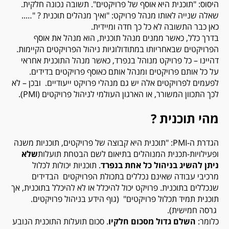
היסוס: "תוכנית היא אוסף של פרויקטים". תשובה נכונה חלקית.
שאלה שנייה לאותו מנהל פרויקט: "ואיך מנהלים תוכנית ? "…..
כאן כבר התשובה לא כל כך חדה ומיידית.
בדרך כלל, כאשר ממנים מנהל תוכנית, הוא מנהל את אוסף
הפרויקטים שבאחריותו במתודולוגיות ניהול הפרויקטים הקיימות.
דהיינו – כל פרויקט מנוהל בנפרד, כאשר מנהל התוכנית אחראי
על כל אותם פרויקטים ומנהל אותם כאוסף פרויקטים בדידים.
לפעמים לפרויקטים אלה יש גם מנהלי פרויקט ייעודיים. ובכן – לא
לכך התכוון המשורר, או הארגון העולמי לניהול פרויקטים (
PMI
).
מהי תוכנית ?
הגדרת ה-
:PMI
"תוכנית היא קבוצה של פרויקטים, תוכניות משנה
ופעילויות-תכנית המנוהלים בתיאום לשם הבטחת תועלות
שלא
ניתן להשיג בניהול כל אחת בנפרד
. תוכניות יכולות לכלול
מרכיבי עבודה שאינם נכללים בתכולת הפרויקטים הבדידים
שנכללים בתוכנית. פרויקט יכול להיכלל או לא להיכלל בתוכנית, אך
תוכנית תמיד תכלול פרויקטים" (גוף הידע בניהול פרויקטים.
גרסה חמישית).
כלומר:
השלם גדול מסכום חלקיו
. סכום תועלות התוכנית הנובע