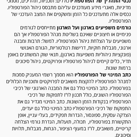
נכסי התהליך של הפורטפוליו
כוללים: תוכניות, תהליכים, מסמכי
מדיניות, מאגרי מידע מעודכנים עליהם מתבסס ניהול הפורטפוליו.
נכסים אלה מתעדכנים כל הזמן ומשקפים את המצב העדכני של
הפורטפוליו.
גורמים משפיעים בארגון
ועל הארגון
מתייחסים לגורמים
פנימיים או חיצוניים שאינם בשליטת מנהל הפורטפוליו אך הם
משפיעים על הצלחת ניהול הפורטפוליו. למשל: תרבות ומבנה
ארגוני, מגבלות חוקיות, דרישות רגולטוריות, הגורם האנושי
(פונקציות ניהוליות משפיעות בארגון), תנאי שוק המשתנים באופן
תדיר, כלים קיימים לניהול פורטפוליו ופרויקטים, ניהול סיכונים
ברמות שונות.
כתב המינוי של הפורטפוליו
הוא מסמך רשמי המעניק סמכות
למנהל הפורטפוליו להקצות משאבים לפרויקטים ותוכניות הכלולים
בפורטפוליו. כתב המינוי כולל גם את המבנה הארגוני של רכיבי
הפורטפוליו השונים, כולל תכנון לו"ז לתפוקות של רכיבי
הפורטפוליו בנקודות הזמן השונות. כתב המינוי מגדיר גם את
התפוקות של רכיבי הפורטפוליו כתב המינוי כולל גם יעדים,
הצדקה עסקית, ספונסור, הגדרות תפקידים, בעלי עניין, אופן
התקשורת בפורטפוליו, תכולה, תועלות, הגדרת גורמי הצלחה
קריטיים, משאבים, לו"ז במעוף הציפור, הנחות, מגבלות, תלויות
וסיכונים.