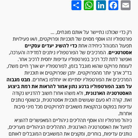
WhatsApp
Share
LinkedIn
Facebook
Email
רק כדי שכולנו נתיישר על אותם מונחים, …
פורטפוליו זהו אוסף מסוים של תוכניות ופרויקטים, ו/או פעילויות
תפעול המנוהל כיחידה אחת
כדי להשיג יעדים עסקיים
אסטרטגיים
. המרכיבים של הפורטפוליו ניתנים למדידה והערכה,
ואפשר לתת לכל רכיב בפורטפוליו עדיפות יחסית לרכיב אחר.
לעומת פרויקט שהוא מוגבל בזמן, לפורטפוליו יש אורך חיים משלו,
בד"כ ארוך יותר מהפרויקטים. יתכן שפרויקטים או תוכניות
המרכיבים את הפורטפוליו יסתיימו או יוחלפו באחרים.
מבט מגבוה
על מצב הפורטפוליו ברגע נתון אמור להראות את רמת ביצוע
האסטרטגיה הארגונית
, ולא משהו אחר! חשוב להדגיש נקודה
זאת. קורה לא פעם שעושים תוכנית אסטרטגית, ובשוטף נותנים
עדיפות בפוקוס ובהקצאת משאבים לפרויקטים מכל מיני סיבות
אחרות.
ניהול פורפוליו זהו אוסף תהליכים ניהוליים המאפשרים להוציא
לפועל את האסטרטגיה הארגונית. התהליכים הניהוליים מעריכים,
נותנים עדיפות, בוחרים, ומקצים את המשאבים המוגבלים לאותם