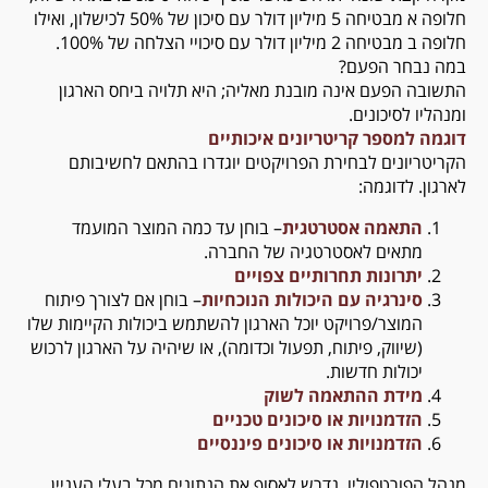
חלופה א מבטיחה 5 מיליון דולר עם סיכון של 50% לכישלון, ואילו
חלופה ב מבטיחה 2 מיליון דולר עם סיכויי הצלחה של 100%.
במה נבחר הפעם?
התשובה הפעם אינה מובנת מאליה; היא תלויה ביחס הארגון
ומנהליו לסיכונים.
דוגמה למספר קריטריונים איכותיים
הקריטריונים לבחירת הפרויקטים יוגדרו בהתאם לחשיבותם
לארגון. לדוגמה:
התאמה אסטרטגית
– בוחן עד כמה המוצר המועמד
מתאים לאסטרטגיה של החברה.
יתרונות תחרותיים צפויים
סינרגיה עם היכולות הנוכחיות
– בוחן אם לצורך פיתוח
המוצר/פרויקט יוכל הארגון להשתמש ביכולות הקיימות שלו
(שיווק, פיתוח, תפעול וכדומה), או שיהיה על הארגון לרכוש
יכולות חדשות.
מידת ההתאמה לשוק
הזדמנויות או סיכונים טכניים
הזדמנויות או סיכונים פיננסיים
מנהל הפורטפוליו נדרש לאסוף את הנתונים מכל בעלי העניין