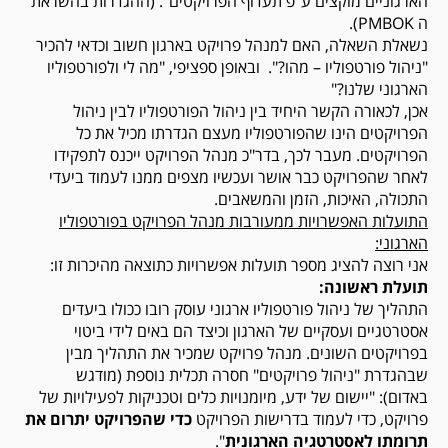
הארגוניים מוקצים ע"פ תעדוף הפרויקטים". (ההגדרות בהשראת
ה
PMBOK
).
נשאלת השאלה, האם למנהל פרויקט בארגון חשוב וכדאי להכיר
"ניהול פורטפוליו – מהו?". ובאופן ספציפי, "מה לי ולפורטפוליו
הארגוני שלנו?"
אכן, לכאורה הקשר היחיד בין ניהול הפורטפוליו לבין ניהול
הפרויקטים הינו שהפורטפוליו מעצם הגדרתו מכיל את כל
הפרויקטים. מעבר לכך, בדר"כ מנהל הפרויקט ייכנס לתפקידו
לאחר שהפרויקט כבר אושר ועכשיו מצפים ממנו לעמוד ביעדי
התכולה, האיכות, הזמן והמשאבים.
התועלות האפשרויות ממעורבות מנהל הפרויקט בפורטפוליו
הארגוני:
אני רוצה להציג מספר תועלות אפשרויות כתוצאה מהיכרות זו:
תועלת ראשונה:
התהליך של ניהול פורטפוליו ארגוני עוסק רובו ככולו ביעדים
אסטרטגיים ועסקיים של הארגון וכיצד הם באים לידי ביטוי
בפרויקטים השונים. מנהל פרויקט שמכיר את התהליך מבין
שבהגדרת "ניהול פרויקטים" חסרה תכלית נוספת (מודגש
באדום): "יישום של ידע, מיומנויות כלים וטכניקות לפעילויות של
פרויקט, כדי לעמוד בדרישות הפרויקט
כדי שהפרויקט יתרום את
תרומתו לאסטרטגיה הארגונית
".