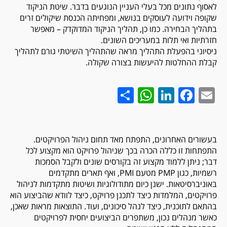
לאסוף נתונים מכל בעלי העניין הנוגעים בדבר. שיטת הניקוד
שקופה וידועה לעוסקים בנושא, ומפחיתה הכנסת שיקולים זרים
בתהליך הבחירה. כמו כן, תהליך הניקוד המדוקדק – מאפשר
חזרתיות ואי תלות במעריכים השונים.
ניסיוני בהפעלת התהליך מראה שהתהליך השיטתי גורם לתהליך
קבלת ההחלטות להיעשות בצורה שקולה.
WhatsApp
Share
LinkedIn
Facebook
Email
בעשורים האחרונים, התפתח מאד תחום ניהול הפרויקטים.
התפתחות זו כללה הכרה בכך שניהול פרויקט הוא מקצוע לכל
דבר; ניתן ללמוד מקצוע זה בקורסים שונים ולקבל הסמכות
רשמיות, כגון PMP מטעם PMI, ואף תארים מתקדמים
באוניברסיטאות. ישנן כיום מתודולוגיות ושיטות מתקדמות לניהול
פרויקטים, המלמדות כיצד לתכנן פרויקט, כיצד לוודא שהביצוע הוא
בהתאם לתוכנית, כיצד לנהל סיכונים, ועוד. התוצאות מראות שאכן,
כאשר מנהלים נכון, משתפרים הביצועים יחסית לפרויקטים