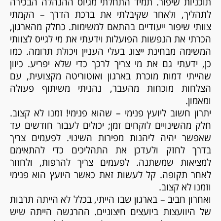
תוכניות שיפור. תמיד התחלתי מגיוס ההנהלה הבכירה
לתהליך, ולאחר שקיבלתי את ברכת הדרך – הקמתי
צוותי שיפור ייעודיים בהתאם למשימות. כחלק מהארגון,
הכרתי את הנפשות הפועלות וידעתי את מי לגייס לצוותי
המשימה מבחינת ייצוג בעלי העניין ויכולת תרומה. כמו
כן, ידעתי גם את מי צריך לרכך כדי שלא יפריע. כיוון
שהייתי דמות מוכרת בארגון ואוטוריטה מקצועית, עם
הצלחות מוכחות מהעבר, נהניתי משיתוף פעולה
ומאמון.
יתרון חשוב ליועץ פנימי – שהוא פנימי! זמנו לא קצוב.
חלק מהשינויים לוקחים זמן; יכולים לעבור חודשים עד
שאפשר יהיה ליהנות מפירות השינוי. לפעמים צריך
בדרך לחזק ולעדכן את התהליכים כדי להתאימם
למציאות שמשתנה. לפעמים צריך להרפות, ולחזור
לאחר תקופה. קל לעשות זאת כאשר היועץ הוא פנימי
וזמנו לא קצוב.
ואחרון חביב – בארגון שבו הייתי, בכלל לא הייתה תרבות
של היוועצות ביועצים חיצוניים. ההרגשה הייתה שיש