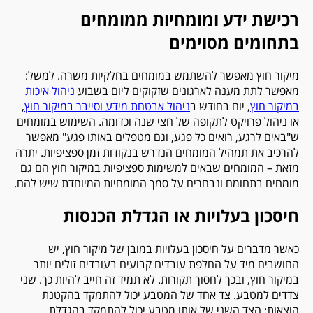
רכישת ידע ומומחיות ממומחים
בתחומים מסוימים
מיקור חוץ מאפשר להשתמש במומחים בחלקיות משרה. למשל:
מאפשר לתת מענה לארגונים שזקוקים ליום בשבוע
ניהול איכות
במיקור חוץ
, יום בחודש ב
ניהול אבטחת מידע וסייבר במיקור חוץ
,
או ניהול פרויקט לתקופה של חצי שנה וכדומה. השימוש במומחים
ש"באים לרגע, רואים כל פגע, וגם מטפלים באותו פגע" מאפשר
להרכיב את תמהיל המומחים הנדרש בנקודות זמן ספציפיות. יתרה
מזאת – המומחים שבאים למשימות ספציפיות במיקור חוץ הם גם
מומחים בתחומם ונבחרים על סמך המומחיות המיוחדת שיש להם.
חיסכון בעלויות או הגדלת הכנסות
כאשר מדברים על חיסכון בעלויות במובן של מיקור חוץ, יש
החושבים מיד על החלפת עובדים קבועים בעובדים זולים יותר
במיקור חוץ, ובכך לחסוך תקורות. לא תמיד זה חייב להיות כך. שני
צדדים למטבע. צד אחד של המטבע יכול להתמקד בהקטנת
הוצאות; הצד השני של אותו מטבע יכול להתמקד בהגדלת