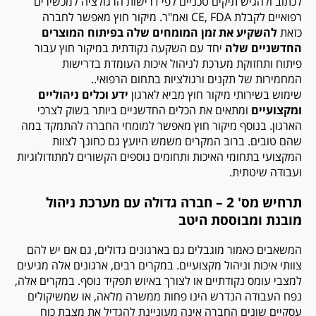
לכתוב ולהגיש תיקים טכניים לפי דרישות הרגולציה למכשירים
רפואיים לקבלת
CE, FDA
ואמ"ר. מיקור חוץ מאפשר לחברה
כזאת
להשקיע את זמן המומחים שלה בפיתוח המוצרים
החדשניים שלה
יחד עם השקעה נקודתית במיקור חוץ עבור
פיתוח ותחזוקת מערכת לניהול איכות העומדת בדרישות
המחמירות של תקנים ורגולציות בתחום הרפואי..
שימוש בשירותי מיקור חוץ מביא לארגון
ידע וכלים ניהוליים
ומקצועיים
ומתאים את הכלים החדשניים ביותר בשוק לצרכי
הארגון. בנוסף מיקור חוץ מאפשר למומחי החברה להתמקד במה
שהם טובים. ברוב המקרים משמש היועץ גם כחונך לצוות
המקצועי בתחומי האיכות ותחומים נוספים הקשורים למתודולוגיות
ועבודה שיטתית.
תרחיש מס' 2 – חברה גדולה עם מערכת ניהול
מובנת ומבוססת היטב
המשאבים כאמור מוגבלים גם בארגונים גדולים, גם אם יש להם
צוותי איכות וניהול מקצועיים. במקרים רבים, ארגונים אלה מגיעים
למצבי עומס נקודתיים או לצורך באיוש תפקיד נוסף. במקרים אלה,
נפח העבודה הנדרש הינו פחות ממשרה מלאה, או שמשיקולים
עסקיים שונים החברה אינה מעוניינת להגדיל את מצבת כוח