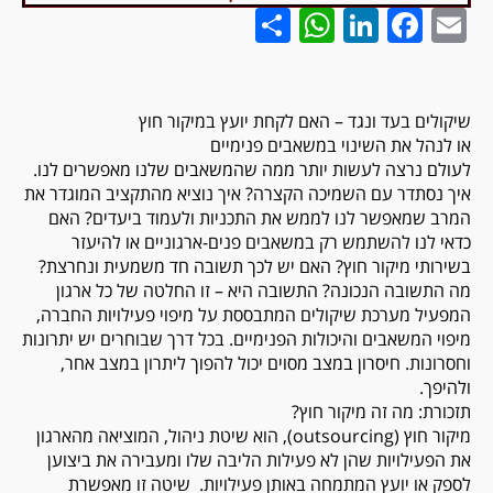
WhatsApp
Share
LinkedIn
Facebook
Email
שיקולים בעד ונגד – האם לקחת יועץ במיקור חוץ
או לנהל את השינוי במשאבים פנימיים
לעולם נרצה לעשות יותר ממה שהמשאבים שלנו מאפשרים לנו.
איך נסתדר עם השמיכה הקצרה? איך נוציא מהתקציב המוגדר את
המרב שמאפשר לנו לממש את התכניות ולעמוד ביעדים? האם
כדאי לנו להשתמש רק במשאבים פנים-ארגוניים או להיעזר
בשירותי מיקור חוץ? האם יש לכך תשובה חד משמעית ונחרצת?
מה התשובה הנכונה? התשובה היא – זו החלטה של כל ארגון
המפעיל מערכת שיקולים המתבססת על מיפוי פעילויות החברה,
מיפוי המשאבים והיכולות הפנימיים. בכל דרך שבוחרים יש יתרונות
וחסרונות. חיסרון במצב מסוים יכול להפוך ליתרון במצב אחר,
ולהיפך.
תזכורת: מה זה מיקור חוץ?
מיקור חוץ (outsourcing), הוא שיטת ניהול, המוציאה מהארגון
את הפעילויות שהן לא פעילות הליבה שלו ומעבירה את ביצוען
לספק או יועץ המתמחה באותן פעילויות. שיטה זו מאפשרת