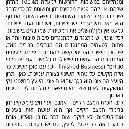
ומנהליהם במשימות הדורשות למעלה מ100% מהזמן
שלהם. אין להם פניות מבחינת זמן ותשומת לב כדי לנהל
שינוי בנוסף למשימות השוטפות. נושא השוטף הסוחף
הוא מאד משמעותי. יש ישיבות, וישיבות ועוד ישיבות.
כמעט אין זמן להשלים את המשימות שמקבלים בישיבות.
לכל שינוי, יש מתנגדים. למתנגדים סיבות טובות יותר או
פחות. לפעמים המתנגדים הם מנהלים בכירים מאד,
שלסוכן השינוי הפנימי קשה להתמודד עימם. לעיתים
המתנגדים הם עמיתים שיש להם כל מיני "עניינים בלתי
סגורים" (
Un finished Business
) עם סוכן השינוי. כל
אלה מקשים על ניהול השינוי בצורה עניינית. כאן, יתרון
היועץ החיצוני הוא בכך שהוא חיצוני! היועץ החיצוני נקי
ממשקעים ולא חושש מהיום שאחרי מול מנהלים בכירים
בארגון.
לגבי הכרת המצב הקיים – אמנם יועץ חיצוני משקיע זמן
בלימוד המצב הקיים אך הוא עושה זאת בעיניים
אובייקטיביות; לא לוקח שום דבר כמובן ומאליו; אורח
לרגע רואה כל פגע! ליועץ, גם יש נקודת הסתכלות