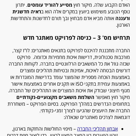
האדם הקבוע שלה. מיקור חוץ
מסייע להוריד עומסים
. יתרון
נוסף הנובע משימוש ביועץ במקרים אלה הוא ב
ראיה חדשנית
ורעננה
אותה מביא אדם מבחוץ ובך תורם לחדשנות והתחדשות
הארגון.
תרחיש מס' 3 – כניסה לפרויקט מאתגר חדש
החברה מתכננת להיכנס לפרויקט בתנאים מאתגרים: לו"ז קצר,
מורכבות טכנולוגית, דרישות איכות מחמירות וכדומה. פרויקט
שכזה גוזל את כל המשאבים הרלוונטיים בחברה. לקוחות החברה
דורשים הבטחה לאיכות, אמינות ובטיחות תהליכים ומוצרים
באמצעות הוכחה מספרית שהמוצר עומד בדרישות המוגדרות או
באמצעות עמידת בתקני ISO או תקנים אחרים באמצעות אישור
מגוף חיצוני שבודק את איכות המוצרים או התהליכים של החברה.
מיקור חוץ מאפשר
השלמת משאבים מקצועיים-נקודתיים
בתחומים הנדרשים במהלך הפרויקט. בסיום הפרויקט – משחררת
החברה את היועצים שהגיעו לצורך זמני-נקודתי.
דוגמאות לצרכים מאתגרים שכאלה:
אבחון תהליכי החברה
– מיפוי החולשות והחזקות בארגון,
זיהוי הפערים בין המצב המצוי לרצוי, כדי ליצור מפת דרכים