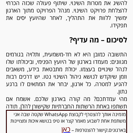
להשיג את מטרות השינוי. שיתוף פעולה שכזה הכרחי
להצלחת פרויקט השינוי. מנהל הפרויקט מתוך הארגון
ימשיך ללוות את התהליך, לאחר שהיועץ יסים את
תפקידו.
לסיכום – מה עדיף?
התשובה כמובן היא לא חד-משמעית, ותלויה בגורמים
מגוונים: מעמדו בארגון של היועץ הפנימי, וביכולתו שלו
לנהל שינויים בעצמו. יכולת מתבטאת בידע, משאבים
וזמן שיוקדש לנושא ניהול השינוי נטו. יש דרכים רבות
להגיע למטרה. כל ארגון, יבחר את המתאים לו ברגע
נתון.
מהי עמדתכם? מה קורה בארגון שלכם. אשמח אם
תשתפו באחת הרשתות החברתיות שקישורן להלן. תודה
מזמינה אותך להצטרף לקבוצת WhatsApp שקטה שבה אני
משתפת אחת לשבוע מאמר קצר או טיפ בנושא איכות ומצויינות
כאן
בארגונים.קישור להצטרפות –