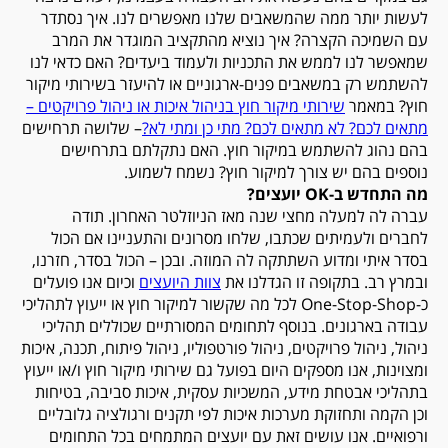
לעשות יותר ממה שהמשאבים שלנו מאפשרים לנו. איך נסתדר
עם השמיכה הקצרה? איך נוציא מהתקציב המוגדר את המרב
שמאפשר לנו לממש את התכניות ולעמוד ביעדים? האם כדאי לנו
להשתמש רק במשאבים פנים-ארגוניים או להיעזר בשירותי מיקור
חוץ? במאמר
שירותי מיקור חוץ בניהול איכות או ניהול פרויקטים –
מתאים לכם? לא מתאים לכם? מתי כן ומתי לא
?
– שלושה תרחישים
בהם נהוג להשתמש במיקור חוץ. האם נתקלתם בתרחישים
נוספים בהם יש צורך למיקור חוץ? נשמח לשמוע.
מה התחדש ב-
OK
יועצים?
עברה לה למעלה מחצי שנה מאז הניוזלטר האחרון. תודה
לחברים ולעמיתים שכתבו, שלחו מסרונים והתעניינו אם הכול
בסדר איתי ומדוע השתתקה לה המוזה. ובכן – הכול בסדר, חזרנו,
ובמרץ רב. בתקופה זו הגדלנו את
צוות היועצים
וכיום אנו פועלים
כ-
One-Stop-Shop
לכל מה שקשור למיקור חוץ או ייעוץ לתהליכי
עבודה בארגונים. בנוסף לתחומים המסורתיים שכוללים תהליכי
ניהול, ניהול פרויקטים, ניהול פורטפוליו, ניהול פיתוח, תכנה, איכות
ומצוינות, אנו מספקים היום בפועל גם שירותי מיקור חוץ ו/או ייעוץ
בתהליכי אבטחת מידע, המשכיות עסקית, איכות סביבה, בטיחות
וכן הקמה ותחזוקת מערכות איכות לפי תקנים ורגולציה גלובליים
ורפואיים. אנו עושים זאת עם יועצים המתמחים בכל התחומים