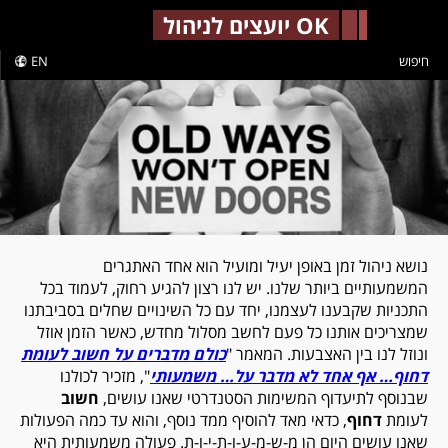
-->
OK יועצים לניהול
חיפוש
EN
נושא ניהול זמן באופן יעיל ומועיל הוא אחד האתגרים
המשמעותיים ביותר שלנו. יש לנו רצון להגיע רחוק, לעמוד בכל
התכניות שקבענו לעצמנו, יחד עם כל השינויים שחלים בסביבתנו
שמצריכים אותנו כל פעם לחשב מסלול מחדש, כאשר הזמן אוזל
ונוזל לנו בין האצבעות. המאמר "
כולם מדברים על חשוב לעומת
דחוף… אף אחד לא מדבר על… משמעותי
", מזכיר לכולנו
שבנוסף לתיעדוף המשימות הסטנדרטי שאנו עושים,
חשוב
לעומת
דחוף
, כדאי מאד להוסיף ממד נוסף, והוא עד כמה הפעולות
שאנו עושים היום הן מ-ש-מ-ע-ו-ת-י-ו-ת. פעולה משמעותית היא