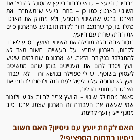
מבחינת היועץ – כדאי לבחור ביועץ שמסוגל להוביל את
השינוי בארגון; כמו כן – בחרו ביועץ ש"משחרר" את
הארגון ברגע שהשינוי הוטמע, ולא מחזיק את הארגון
כתלוי בו, כך שהמצב חוזר לקדמותו ברגע שהארגון סיים
את ההתקשרות עם היועץ.
נזכור שההנהלה מובילה את השינוי. היועץ מסייע לשינוי
לקרות. הארגון אחראי על העשייה. חשוב מאד לא
להתבלבל בנקודה הזאת. יש ארגונים שחולמים שיגיע
יועץ ויסדר להם את העניינים בזמן שהם ממשיכים
לעסוק בשוטף. יש לי ספויילר בנושא זה – לא יעבוד!
יועץ לא מנוסה עלול ליפול לפח הזה ולנסות לדחוף את
הארגון בכוחותיו הדלים.
כאשר מתחולל שינוי – היועץ צריך להיות צנוע ולזכור
שמי שעשה את העבודה זה הארגון עצמו. ארגון טוב
ממנף ייעוץ ועף קדימה.
האם לקחת יועץ עם ניסיון? האם חשוב
ניסיון בתחום הספציפי?