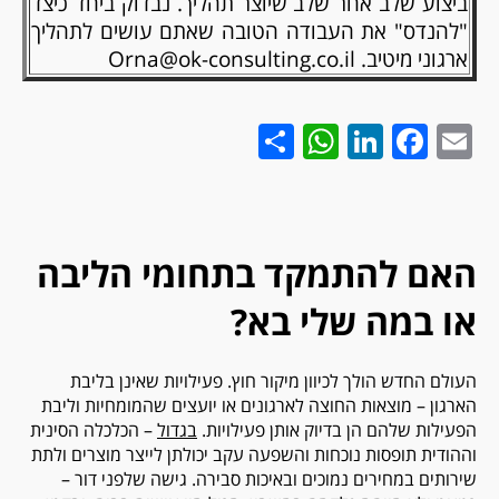
ביצוע שלב אחר שלב שיוצר תהליך. נבדוק ביחד כיצד
"להנדס" את העבודה הטובה שאתם עושים לתהליך
ארגוני מיטיב. Orna@ok-consulting.co.il
WhatsApp
Share
LinkedIn
Facebook
Email
האם להתמקד בתחומי הליבה
או במה שלי בא?
העולם החדש הולך לכיוון מיקור חוץ. פעילויות שאינן בליבת
הארגון – מוצאות החוצה לארגונים או יועצים שהמומחיות וליבת
הפעילות שלהם הן בדיוק אותן פעילויות.
בגדול
– הכלכלה הסינית
וההודית תופסות נוכחות והשפעה עקב יכולתן לייצר מוצרים ולתת
שירותים במחירים נמוכים ובאיכות סבירה. גישה שלפני דור –