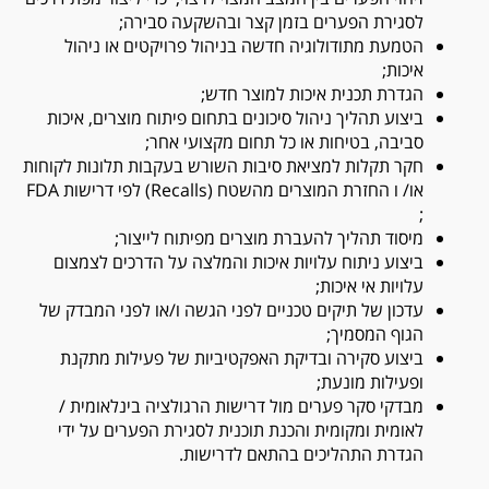
לסגירת הפערים בזמן קצר ובהשקעה סבירה;
הטמעת מתודולוגיה חדשה בניהול פרויקטים או ניהול
איכות;
הגדרת תכנית איכות למוצר חדש;
ביצוע תהליך ניהול סיכונים בתחום פיתוח מוצרים, איכות
סביבה, בטיחות או כל תחום מקצועי אחר;
חקר תקלות למציאת סיבות השורש בעקבות תלונות לקוחות
או/ ו החזרת המוצרים מהשטח (Recalls) לפי דרישות FDA
;
מיסוד תהליך להעברת מוצרים מפיתוח לייצור;
ביצוע ניתוח עלויות איכות והמלצה על הדרכים לצמצום
עלויות אי איכות;
עדכון של תיקים טכניים לפני הגשה ו/או לפני המבדק של
הגוף המסמיך;
ביצוע סקירה ובדיקת האפקטיביות של פעילות מתקנת
ופעילות מונעת;
מבדקי סקר פערים מול דרישות הרגולציה בינלאומית /
לאומית ומקומית והכנת תוכנית לסגירת הפערים על ידי
הגדרת התהליכים בהתאם לדרישות.