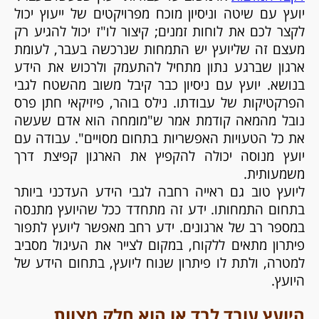
יועץ עם שיטה וניסיון מוכח מפרויקטים של ייעוץ יכול
לקצר לכם את לוחות זמנים; קיצור לו"ז יכול להגיע רק
מעצם זה שליועץ יש התמחות שנרכשה בעבר, לעומת
ארגון שברגע נתון מתחיל להתעמק ולרכוש את הידע
בנושא. יועץ עם ניסיון כבר קיבל משוב מהשטח לגבי
הפרקטיקות של עבודתו. נילס בוהר, פיזיקאי חתן פרס
נובל מהמאה קודמת אמר ש"מומחה הוא אדם שעשה
את כל הטעויות האפשריות בתחום מסויים". עבודה עם
יועץ מנוסה יכולה להקפיץ את הארגון קפיצת דרך
משמעותית.
ליועץ טוב גם ראייה רחבה לגבי הידע העדכני ביותר
בתחום התמחותו. ידע זה מתחדד ככל שהיועץ מתנסה
במספר רב של ארגונים. ידע רחב מאפשר ליועץ לתפור
פיתרון מתאים ללקוח, במקום לצייר את העיגול מסביב
למטרה, ולתת לו פיתרון שנוח ליועץ, בתחום הידע של
היועץ.
היועץ עובד לבד או הוא חלק מצוות