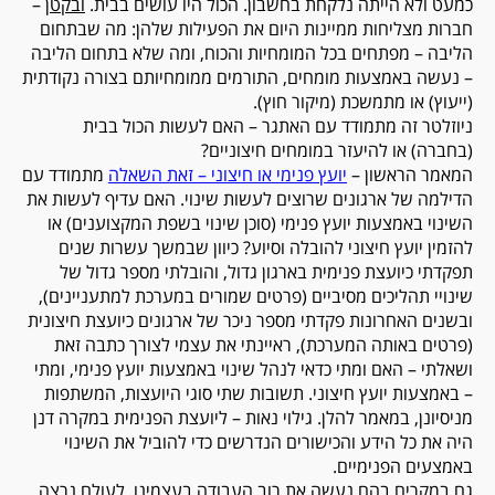
כמעט ולא הייתה נלקחת בחשבון. הכול היו עושים בבית.
ובקטן
–
חברות מצליחות ממיינות היום את הפעילות שלהן: מה שבתחום
הליבה – מפתחים בכל המומחיות והכוח, ומה שלא בתחום הליבה
– נעשה באמצעות מומחים, התורמים ממומחיותם בצורה נקודתית
(ייעוץ) או מתמשכת (מיקור חוץ).
ניוזלטר זה מתמודד עם האתגר – האם לעשות הכול בבית
(בחברה) או להיעזר במומחים חיצוניים?
המאמר הראשון –
יועץ פנימי או חיצוני – זאת השאלה
מתמודד עם
הדילמה של ארגונים שרוצים לעשות שינוי. האם עדיף לעשות את
השינוי באמצעות יועץ פנימי
)
סוכן שינוי בשפת המקצוענים
(
או
להזמין יועץ חיצוני להובלה וסיוע? כיוון שבמשך עשרות שנים
תפקדתי כיועצת פנימית בארגון גדול, והובלתי מספר גדול של
שינויי תהליכים מסיביים (פרטים שמורים במערכת למתעניינים),
ובשנים האחרונות פקדתי מספר ניכר של ארגונים כיועצת חיצונית
(פרטים באותה המערכת), ראיינתי את עצמי לצורך כתבה זאת
ושאלתי – האם ומתי כדאי לנהל שינוי באמצעות יועץ פנימי, ומתי
– באמצעות יועץ חיצוני. תשובות שתי סוגי היועצות, המשתפות
מניסיונן, במאמר להלן. גילוי נאות – ליועצת הפנימית במקרה דנן
היה את כל הידע והכישורים הנדרשים כדי להוביל את השינוי
באמצעים הפנימיים.
גם במקרים בהם נעשה את רוב העבודה בעצמינו, לעולם נרצה