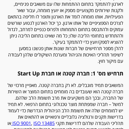
לארגון להתמקד בתחום ההתמחות שלו עם משאבים פנימיים,
ולקנות שירותים מקצועיים מספק או יועץ מומחה, עבור שאר
הפעילויות. אותו מומחה לומד את הארגון ותופר לו חליפה בהתאם
לצרכים הספציפיים של אותו ארגון. כך יכול הארגון לנטוע שורשים
עמוקים ולהתבסס בתחום התמחותו ולפרוס כנפיים למרחב, לגדול
ולהתחדש בתחומי הליבה שלו; כל מה שאינו בתחום הליבה ניתן
להוציא לספק/יועץ כדי להתמקד בעיקר.
להלן מספר תרחישים של חברות שונות אותן פגשנו במסען
לשיפור תהליכי האיכות והניהול ומערכת השיקולים שלהן לעבודה
עם מיקור חוץ.
תרחיש מס' 1: חברה קטנה או חברת Start Up
המשאבים תמיד מוגבלים. לא רק בחברה קטנה. מאפיין מרכזי של
חברה קטנה הוא שעובדים בה מומחים בתחום המוצר או השירות
של החברה, ובכך הם משקיעים את מרב תשומת הלב שלהם.
למשל – חברה שמפתחת מוצר טכנולוגי בתחום הרפואי. לא תמיד
יש למומחים שלה את תשומת הלב הניהולית הנדרשת כדי לעמוד
בדרישות תקנים ורגולציה גלובליים ורפואיים או להתאים את
תהליכי העבודה שלהם לדרישות תקני
ISO 13485
,
ISO 9001
או