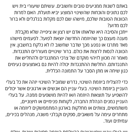
באתם לשנות ממניעים טובים וחשובים. עשיתם שיעורי בית ויש
לכם נתונים והוכחות שהשינוי המוצע יביא תועלת. האם למרות
הכוונות הטובות שלכם, מישהו שם לכם מקלות בגלגלים ולא ברור
לכם מדוע?
ייתכן והסיבה היא שלאותו אדם יש רצון או ציפייה שלא מקבלת
מענה מעצם כך שהיוזמה החדשה יוצאת לפועל. לפעמים מישהו
מאד מתרגז או נפגע מכך שדבר שחשוב לו לא נלקח בחשבון. אין
הכוונה לנסות לרצות את כולם. ברור שינויים מעוררים התנגדות.
מאמר זה מכוון לזיהוי מוקדם של צרכי המתנגדים ולהחליש את
התנגדותם. החלשת ההתנגדות יכולה להיות גם באמצעים נעימים
כגון שיחה או מתן הסבר על התמונה הכללית.
כדי להצליח ביוזמת השינוי, נדרש שמוביל השינוי יזהה את כל בעלי
העניין ביוזמת השינוי. בעלי עניין הם אנשים או ארגונים אשר יכולים
להשפיע על תוצאות היוזמה ו/או להיות מושפעים ממנה. על בעלי
העניין נמנים הנהלת החברה, לקוחות פנימיים או חיצוניים,
משתמשים, צוותים או מחלקות בארגון המתממשקים ליוזמה או
מתחרים עימה על משאבים, ספקים וקבלני משנה, מנהלים בכירים,
עמיתים ועוד.