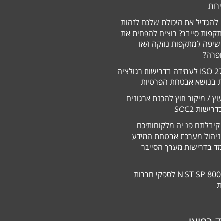
 להגדיל את היכולת שלכם לזהות
תקפות סייבר? רוצים להפחית את
שיפה למתקפות נוזקה ו/או
ופרה?
תקן 27701 ISO לעמידה בדרישות רגולציה
ת בנושא אבטחת הפרטיות
עוץ / מיקור חוץ להכנת ארגונים
ישות SOC2
קיבלתם פנייה מלקוחותיכם
ניהול מערכת אבטחת המידע
ד בדרישות מערך הסייבר
תקן NIST SP 800-171 לספקי חברות
ת
ד רפואי