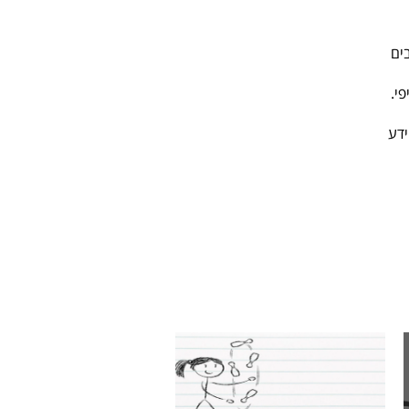
ים
י.
ידע