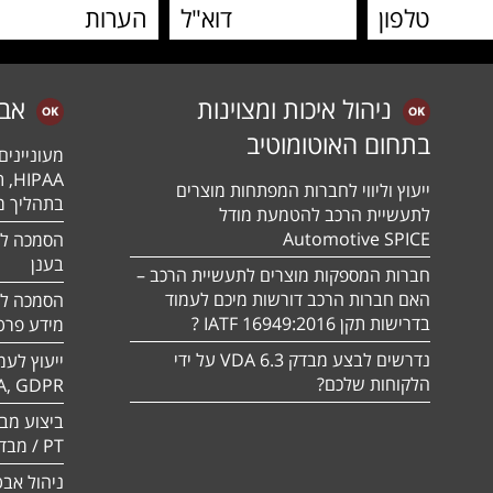
ניהול איכות ומצוינות
אב
בתחום האוטומוטיב
מעונייני
ייעוץ וליווי לחברות המפתחות מוצרים
בתהליך מה
לתעשיית הרכב להטמעת מודל
Automotive SPICE
בענן
חברות המספקות מוצרים לתעשיית הרכב –
האם חברות הרכב דורשות מיכם לעמוד
בדרישות תקן 16949:2016 IATF ?
מידע פרטי
נדרשים לבצע מבדק VDA 6.3 על ידי
ייעוץ לעמ
הלקוחות שלכם?
A, GDPR
PT / מבדק חוסן
ניהול אבט