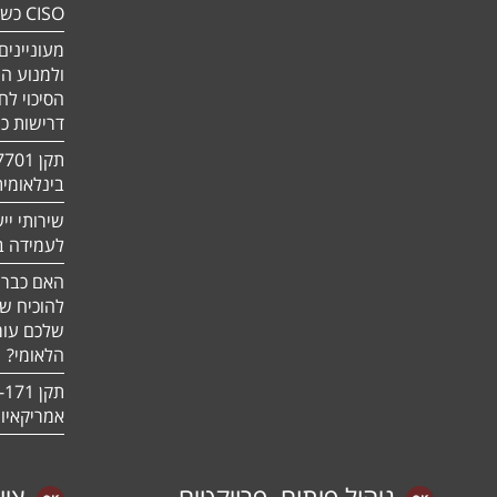
CISO כשירות
מעוניינים
ולמנוע ה
הסיכוי לח
דרישות כ
בינלאומי
שירותי יי
לעמידה בדר
האם כבר 
להוכיח ש
שלכם עומ
הלאומי?
אמריקאיו
ניהול פיתוח, פרויקטים
ציו