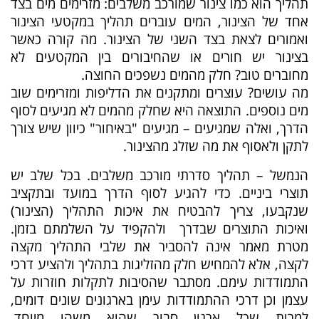
תהליך הוא כמו צינור שמורכב משלבים: מזרימים מים בצד
אחד של הצינור, המים עוברים תהליך במקטעי הצינור
ואמורים לצאת בצד השני של הצינור. מה קורה כאשר
בצינור יש חורים או שהחיבורים בין המקטעים לא
מחוברים טוב? חלק מהמים נשפכים החוצה.
מה עושים? עוצרים ומתקנים את הדליפות ומזרימים שוב
מים נוספים. התוצאה היא שחלק מהמים לא מגיעים לסוף
הדרך, ואלה שמגיעים – מגיעים "באיחור" כיוון שיש צורך
לתקן ולאסוף את מה שזלג מהצינור.
הנמשל – תהליך סדרתי מורכב משלבים. בכל שלב יש
תוצרי ביניים. כדי להגיע לסוף הדרך במועד ובתקציב
שנקבעו, צריך להבטיח את איכות התהליך (הצינור)
ואיכות התוצרים שבדרך ולהקפיד על השלמתם בזמן.
מטרת מאמר אינה להסביר את שלבי התהליך מקצה
לקצה, אלא להמחיש חלק מהזליגות בתהליך ולהציע דרכי
התמודדות עימם. מסתבר שהסיבות לתקלות חוזרות על
עצמן וכן דרכי ההתמודדות עימן בארגונים שונים דומים,
למרות שכל ארגון סבור שהוא משהו מיוחד.