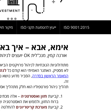
9001:2015 ISO
ייעוץ להטמעת תקני ISO
מיקור חוץ
אימא, אבא – איך באי
אורנה קמין, מנכ"לית OK יועצים לניהול
מתודולוגיות הנוכחיות לניהול פרויקטים הביאו
לא מספיק. האתגר האמיתי הוא קודם כל
לנהל
המאמר הראשון בסדרה
, הסביר מדוע נושא נ
זה.
תהליך ניהול פורטפוליו הוא חלק מתהליך אס
קביעת
חזון ואסטרטגיה
– אלה מכתיבי
ברוח החזון, ולממש את האסטרטגיה ש
קביעת
מערכת קריטריונים
להחלטה "מי