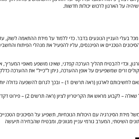
 שיהיה על הארגון לרכוש יכולות חדשות.
כל בעלי העניין הנוגעים בדבר. כדי ללמוד על מידת ההתאמה לשוק, עלי
סיכונים הטכניים או הפיננסים, עליו להפעיל את מנהלי הפיתוח והחשבי
ון, וכדי להבטיח תהליך הערכה קפדני, שאינו מושפע מאופי המעריך, א
קולים זרים שמשפיעים על אופן ההערכה, ניתן ל"כייל" את ההערכה כדלקמ
לתת לקריטריונים משקלות שונים בהתאם לחשיבותם לארגון (ראה תרשים 1) – ובכך לגרום להשפעה גדולה 
לפרק כל קריטריון למספר שאלות, ולכל שאלה – לקבוע מראש את הקריטריון לציון (ראה תרשים
משל מידת הסינרגיה עם היכולות הנוכחיות, תשפיע על הסיכונים הטכניים 
ונים השיטתי, המערב גורמי עניין מגוונים, ומבטיח שהבחירה תיעשה