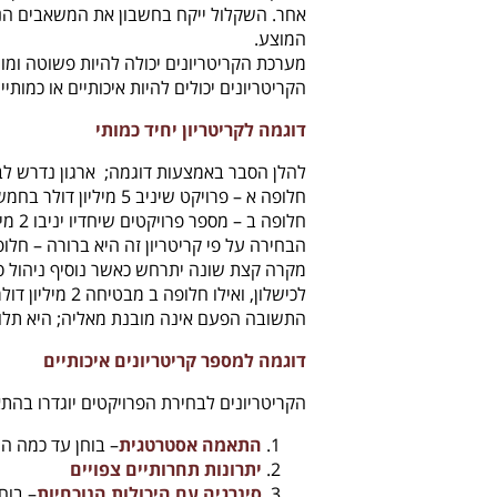
אחר. השקלול ייקח בחשבון את המשאבים הנדר
המוצע.
מערכת הקריטריונים יכולה להיות פשוטה ומור
הקריטריונים יכולים להיות איכותיים או כמותיי
דוגמה לקריטריון יחיד כמותי
להלן הסבר באמצעות דוגמה; ארגון נדרש לבח
חלופה א – פרויקט שיניב 5 מיליון דולר בחמש השנים הקרובות
חלופה ב – מספר פרויקטים שיחדיו יניבו 2 מיליון דולר באותה תקופה.
הבחירה על פי קריטריון זה היא ברורה – חלופ
לכישלון, ואילו חלופה ב מבטיחה 2 מיליון דולר עם סיכויי הצלחה של 100%. במה נבחר הפעם?
התשובה הפעם אינה מובנת מאליה; היא תלויה 
דוגמה למספר קריטריונים איכותיים
הקריטריונים לבחירת הפרויקטים יוגדרו בהת
התאמה אסטרטגית
– בוחן עד כמה 
יתרונות תחרותיים צפויים
סינרגיה עם היכולות הנוכחיות
– בוח