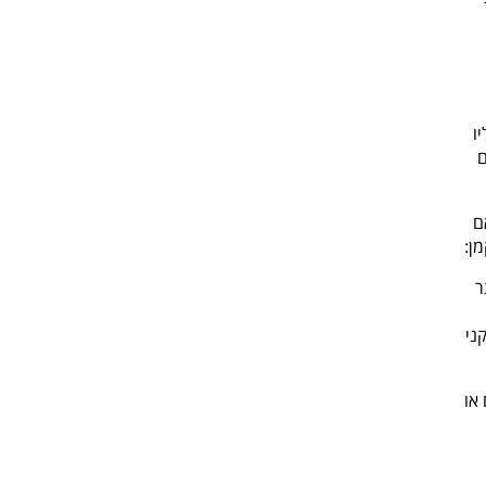
ו
ם
ם
ן:
יותר
 2) – פירוט דקדקני
או