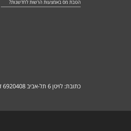
הטבת מס באמצעות הרשות לחדשנות?
כתובת: לויטן 6 תל-אביב 6920408 דוא"ל: info@ok-consulting.co.il טלפון: 0537739018 (אורנה)