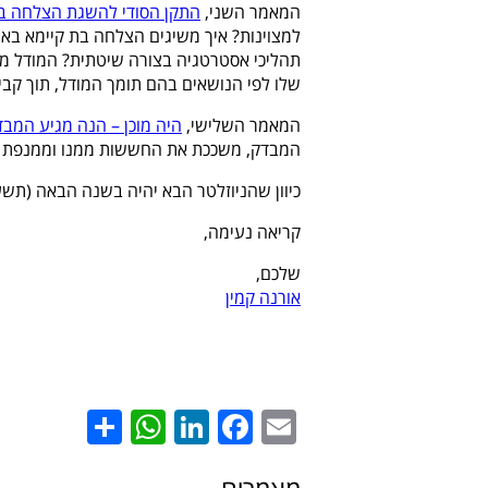
המאמר השני,
התקן הסודי להשגת הצלחה ב
למצוינות? איך משיגים הצלחה בת קיימא בא
תהליכי אסטרטגיה בצורה שיטתית? המודל מת
שלו לפי הנושאים בהם תומך המודל, תוך קביעת הרמה ה
המאמר השלישי,
היה מוכן – הנה מגיע המבד
המבדק, משככת את החששות ממנו וממנפת הזד
כיוון שהניוזלטר הבא יהיה בשנה הבאה (תשע"
קריאה נעימה,
שלכם,
אורנה קמין
hatsApp
Share
LinkedIn
Facebook
Email