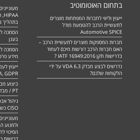
בתחום האוטומוטיב
מעונייני
ייעוץ וליווי לחברות המפתחות מוצרים
בתהליך מה
לתעשיית הרכב להטמעת מודל
Automotive SPICE
בענן
חברות המספקות מוצרים לתעשיית הרכב –
האם חברות הרכב דורשות מיכם לעמוד
בדרישות תקן 16949:2016 IATF ?
מידע פרטי
נדרשים לבצע מבדק VDA 6.3 על ידי
ייעוץ לעמ
הלקוחות שלכם?
A, GDPR
PT / מבדק חוסן
ניהול אבט
CISO כשירות
מעוניינים
ולמנוע ה
הסיכוי לח
דרישות כ