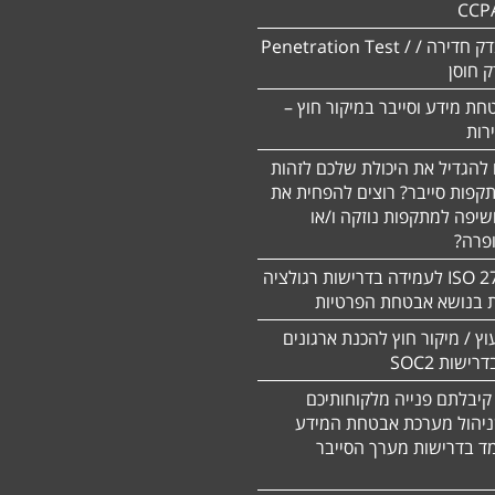
CCP
ביצוע מבדק חדירה / Penetration Test /
חת מידע וסייבר במיקור חוץ –
 להגדיל את היכולת שלכם לזהות
תקפות סייבר? רוצים להפחית את
שיפה למתקפות נוזקה ו/או
ופרה?
תקן 27701 ISO לעמידה בדרישות רגולציה
ת בנושא אבטחת הפרטיות
עוץ / מיקור חוץ להכנת ארגונים
ישות SOC2
קיבלתם פנייה מלקוחותיכם
ניהול מערכת אבטחת המידע
ד בדרישות מערך הסייבר