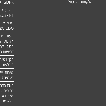
הלקוחות שלכם?
A, GDPR
PT / מבדק חוסן
ניהול אבט
CISO כשירות
מעוניינים
ולמנוע ה
הסיכוי לח
דרישות כ
בינלאומי
שירותי יי
לעמידה בדר
האם כבר 
להוכיח ש
שלכם עומ
הלאומי?