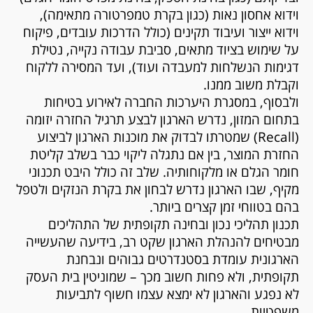
וידוא אחסון נאות (כגון בקרת טמפרטורה מתאימה),
וידוא ייצור ועיבוד תקינים (כולל הדרכות עובדים, פיקוח
על שימוש בציוד מתאים, סביבת עבודה נקייה, נטילת
דגימות הנשלחות למעבדה ועוד), ועד המסירה ללקוח
וקבלת משוב ממנו.
ולבסוף, במסגרת היערכות החברה לאירוע בטיחות
בתחום המזון, נדרש הארגון לבצע תרגיל החזרה יזומה
(Recall) שמטרתו לבדוק את מוכנות הארגון לביצוע
החזרת המוצר, בין אם נתגלה ליקוי כבר בשלב קליטת
חומר הגלם או מלקוחותיה. שלב זה כולל היבט תכנוני
מקיף, שבו הארגון נדרש לבחון את בקרת הנזקים ולטפל
בהם בטווחי זמן קצרים ביותר.
תכנון תהליכי נכון ובחינה תקופתית של התהליכים
מבטיחים להנהלת הארגון שקט רב, בידיעה שהעשייה
הארגונית עומדת בסטנדרטים גבוהים ונבחנת
תקופתית, ולא פחות חשוב מכך – שמוניטין בית העסק
לא נפגע והארגון לא ימצא עצמו חשוף לתביעות
משפטיות.