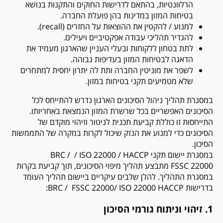
הרלוונטיות, בהתאם לדרישות החוקים והתקנות בנושא
בטיחות המזון במדינות בהן פועלת החברה.
למנוע / להקטין את ההוצאות על החזרים (
recall
).
להגדיר תהליכי עבודה אפקטיביים ויעילים.
לתת בטחון ללקוחות ובעלי העניין שהארגון מעמיד את
הדאגה לבטיחות המזון בעדיפות גבוהה.
לשפר את מוניטין החברה ותת לה יתרון יחסית למתחרים
שלא מטמיעים תקני בטיחות במזון.
במסגרת תהליך ניהול הסיכונים הארגון נדרש להתייחס לכל
הסיכונים האפשריים בכל שרשרת המזון הנמצאת באחריותו.
התייחסות זו כוללת קביעת תכנית לניטור וזיהוי מוקדם של
הסיכונים כדי למנוע את הנזק שיכול לקרות במקרה של התממשות
הסיכון.
במסגרת יישום תקני
HACCP
/ 22000
ISO
/ BRC /
FSSC 22000 מתבצע תהליך מיפוי הסיכונים, תוך קביעת בקרות
במסגרת התהליך. להלן שלבים עיקריים ביישום תהליך העומד
בדרישות
HACCP
BRC / FSSC 22000/
22000:
ISO
1. זיהוי וניתוח גורמי הסיכון