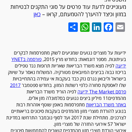
מעוניינים לדעת עוד פרטים על סוגי התקנים לבטיחות
במזון וכיצד להיערך להטמעתם, קראו –
כאן
WhatsApp
Share
LinkedIn
Facebook
Email
ידיעות על מוצרים נגועים שמגיעים לשוק מתפרסמות לבקרים
בעיתונות. מספר דוגמאות: בחודש מרץ 2015,
פורסמה ב
YNET
ידיעה
לפיה מצא משרד הבריאות שאריות תרופות נגד טפילים
בריכוז גבוה בביצים המיובאים מטורקיה. המשלוח נאסר על שיווק
בישראל וליבואן נגרם נזק כבד בעקבות אי עמידה בהתחייבויות
שלו לאספקת סחורה כלפי רשתות המזון. בחודש ספטמבר
2017
פרסם The Market ידיעה
לפיה הוריד משרד הבריאות
מהמדפים11 מיליון ביצים נגועים בסלמונלה מזן אלים.
באתר משרד הבריאות
מתפרסמות באופן שוטף אזהרות רבות
בנוגע להורדת מוצרי מזון מהמדפים בעקבות סיכונים בריאותיים
לצרכנים. מתחילת שנת 2017 ועד לסוף נובמבר התרחשו במדינת
ישראל 57 אירועי החזרה של מוצרי מזון.
אירועי הורדת מוצרי מזון מהמדפים קשורים להתממשות סיכונים