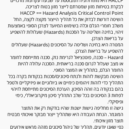
HACCP היא מתודולוגיה המבוססת על שבעה עקרונות מרכזיים
לבקרת בטיחות מזון שמטרתם לייצר מזון בטוח לצריכה.
HACCP == Hazard Analysis Critical Control Point
השיטה דורשת לבדוק את כל תהליך הייצור מקצה לקצה, החל
משלב חומרי הגלם וכלה בשימוש המיועד לצרכן הסופי באמצעות
זיהוי, בחינה ושליטה על הסכנות (Hazards) שעלולות להשפיע
על בריאות הצרכן.
המטרה היא בחינה ושליטה על הסיכונים (Hazards) שעלולים
להשפיע על בריאות הצרכן.
Hazard – סכנה, פוטנציאל לגרימת נזק. סכנה מתייחסת לחומר
או מצב שעלול לגרום סכנה בריאותית. הסכנה עלולה להיות
החומר הגלם, בתהליך או המוצר הסופי.
השיטה מבקשת לזהות ולנתח סיכונים/סכנות בנקודות בקרה בכל
התהליך כדי לזהות זיהומים כימיים או ביולוגיים או פיזיקליים ולטפל
בהם בנקודה בה זוהה הסיכון. הערכת הסיכונים מתייחסת לזיהוי
לפחות 3 הסיכונים בכל שלב התהליך סיכון מיקרוביאללי, כימי
ופיסיקלי.
גישה זו מחליפה גישות ישנות שהיו בודקות רק את התוצר
המוגמר. הנחת העבודה היא שתהליך ייצור מבוקר ואיכותי מבטיח
תוצר מזון איכותי.
כפי שאנו יודעים, תהליך של ניהול סיכונים מזהה מראש אירועים