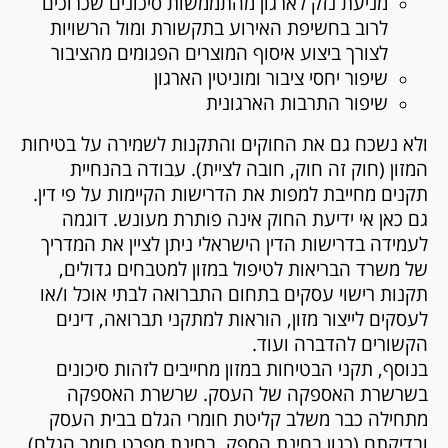
מניעת נזק לארגון מהתממשות סיכונים שכרוכים
לרוב בחשיפת האירוע בתקשורת ומול הרשויות
לצורך ביצוע איסוף המוצרים הפגומים מהציבור
שיפור יחסי ציבור ומוניטין הארגון
שיפור התרבות הארגונית
ולא נשכח גם את החוקים והתקנות לשמירה על בטיחות
המזון (חוק זה חוק, חובה לציית). עבודה בהנחיית
תקנים מחייבת למפות את הדרישות הקיימות על פי דין.
גם כאן אי ידיעת החוק אינה פותרת מעונש. דוגמה
לעמידה בדרישות הדין הישראלי ניתן לציין את המדריך
של משרד הבריאות לטיפול במזון למטבחים גדולים,
תקנות רישוי עסקים בתחום התברואה לבתי אוכל ו/או
לעסקים לייצור מזון, הוראות למתקני תברואה, דינים
הקשורים להדברה ועוד.
בנוסף, תקני הבטיחות במזון מחייבים לזהות סיכונים
בשרשרת האספקה של העסק. שרשרת האספקה
מתחילה כבר משלב קליטת חומרי הגלם בבית העסק
ובדיקתם (כגון בחינת הספק, בחינת מפרט חומר הגלם)