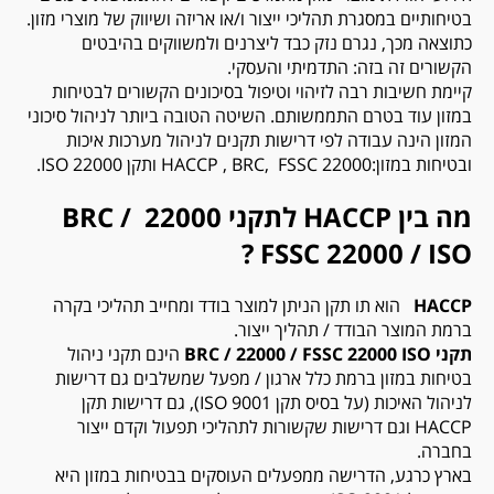
בטיחותיים במסגרת תהליכי ייצור ו/או אריזה ושיווק של מוצרי מזון.
כתוצאה מכך, נגרם נזק כבד ליצרנים ולמשווקים בהיבטים
הקשורים זה בזה: התדמיתי והעסקי.
קיימת חשיבות רבה לזיהוי וטיפול בסיכונים הקשורים לבטיחות
במזון עוד בטרם התממשותם. השיטה הטובה ביותר לניהול סיכוני
המזון הינה עבודה לפי דרישות תקנים לניהול מערכות איכות
ובטיחות במזון:22000 HACCP , BRC, FSSC ותקן 22000 ISO.
מה בין HACCP לתקני 22000 BRC /
FSSC 22000 / ISO ?
HACCP
הוא תו תקן הניתן למוצר בודד ומחייב תהליכי בקרה
ברמת המוצר הבודד / תהליך ייצור.
תקני BRC / 22000 / FSSC 22000 ISO
הינם תקני ניהול
בטיחות במזון ברמת כלל ארגון / מפעל שמשלבים גם דרישות
לניהול האיכות (על בסיס תקן 9001 ISO), גם דרישות תקן
HACCP וגם דרישות שקשורות לתהליכי תפעול וקדם ייצור
בחברה.
בארץ כרגע, הדרישה ממפעלים העוסקים בבטיחות במזון היא