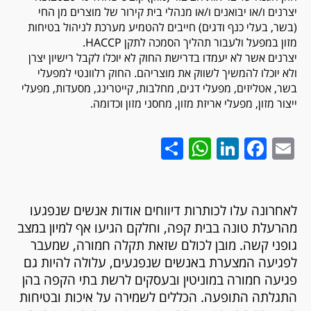
יצרנים ו/או יבואנים ו/או מנהלי בית קירור של מוצרים מן החי
(בשר, בעלי כנף ודגים) חייבים להטמיע מערכת לניהול בטיחות
מזון במפעל ולעבור תהליך הסמכה לתקן HACCP.
יצרנים אשר לא יעמדו בדרישת החוק לא יוכלו לקבל רישיון יצרן
ולא יוכלו להמשיך לשווק את מוצריהם. החוק רלוונטי למפעלי
בשר, אטליזים, מפעלי דגים, מחלבות, קייטרינג, מסעדות, מפעלי
ייצור מזון, מפעלי אריזת מזון, מחסני מזון וכדומה.
WhatsApp
Share
LinkedIn
Facebook
Email
לאחרונה עלו לכותרות דיווחים אודות אנשים שנפגעו
מהרעלת טונה בבית קפה, וחלקם הגיעו אף למיון במצב
גופני קשה. מובן לכולם שזאת תקלה חמורה, שמעבר
לפגיעה המצערת באנשים שנפגעים, עלולה להיות גם
פגיעה חמורה במוניטין ובעסקים לרשת בתי הקפה בהן
התגלתה התופעה. הכללים לשמירה על איכות ובטיחות