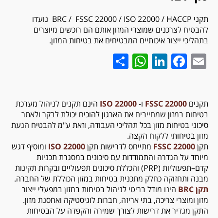
תקני
HACCP
/ 22000
ISO
/ BRC / FSSC 22000 נועדו
להבטיח לצרכנים שמוצרי המזון אותם הם רוכשים מיוצרים
בתהליכי ייצור איכותיים המבטיחים את בטיחות המזון.
WhatsApp
Share
LinkedIn
Facebook
Email
תקנים
22000 FSSC
ו-
22000 ISO
הינם תקנים לניהול מערכת
בטיחות במזון שמחייבים את הארגון להוכיח יכולת לבקר ולאתר
סיכוני בטיחות מזון בכל תהליכי העבודה, וזאת ע"מ להבטיח הגעת
מזון בטיחותי ללקוח הקצה.
תקן
22000 FSSC
מתייחס לדרישות תקן
22000 ISO
ומוסיף
דגש
מיוחד על הגדרה והתמודדות עם סיכונים במסגרת תכניות
קדם–תפעוליות (PRP) והכללת סיכונים תפעוליים ובקרות תקינות
מבנה ותחזוקה כחלק מתכנית בטיחות במזון הכוללת של החברה.
תקן BRC
הינו מודל בריטי לניהול בטיחות במזון במפעלי ייצור
מזון ומוצרי צריכה, בתי אריזה, חברות לוגיסטיקה ואחסנת מזון.
התקן מגדיר את דרישות לצורך שמירה והקפדה על הבטיחות