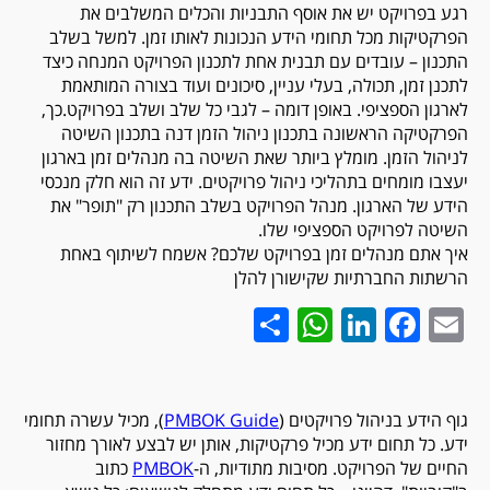
רגע בפרויקט יש את אוסף התבניות והכלים המשלבים את
הפרקטיקות מכל תחומי הידע הנכונות לאותו זמן. למשל בשלב
התכנון – עובדים עם תבנית אחת לתכנון הפרויקט המנחה כיצד
לתכנן זמן, תכולה, בעלי עניין, סיכונים ועוד בצורה המותאמת
לארגון הספציפי. באופן דומה – לגבי כל שלב ושלב בפרויקט.כך,
הפרקטיקה הראשונה בתכנון ניהול הזמן דנה בתכנון השיטה
לניהול הזמן. מומלץ ביותר שאת השיטה בה מנהלים זמן בארגון
יעצבו מומחים בתהליכי ניהול פרויקטים. ידע זה הוא חלק מנכסי
הידע של הארגון. מנהל הפרויקט בשלב התכנון רק "תופר" את
השיטה לפרויקט הספציפי שלו.
איך אתם מנהלים זמן בפרויקט שלכם? אשמח לשיתוף באחת
הרשתות החברתיות שקישורן להלן
WhatsApp
Share
LinkedIn
Facebook
Email
גוף הידע בניהול פרויקטים (
PMBOK Guide
), מכיל עשרה תחומי
ידע. כל תחום ידע מכיל פרקטיקות, אותן יש לבצע לאורך מחזור
החיים של הפרויקט. מסיבות מתודיות, ה-
PMBOK
כתוב