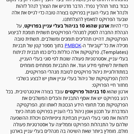
כבוד בתור תהליך נפרד. הדבר מדגיש את הצורך לנהל לזהות
ולנהל את בעלי העניין בפרויקט בצורה טובה כדי לגייס את אלה
שבעד הפרויקט למאמץ להצלחתנו.
כדי להיות
ארגון שהוא 10 בניהול בעלי עניין בפרויקט
, על
הנהלת החברה לספק למנהלי הפרויקטים תשתית תומכת לביצוע
הפרקטיקות. דהיינו תהליכים תומכים ומשולבים. תשתית טובה
מכילה את כל "קוביות" ה-
PMBOK
בתוך מספר קטן של תבניות
(Templates). פרקטיקות אלה כוללות כלים כמו תבנית לניתוח
בעלי עניין, אסטרטגיות פעולה שונות לפי סוגי בעלי העניין,
תשתיות לשיתוף מידע ועוד. את התבניות מפתחים מומחים
במתודולוגיית ניהול פרויקטים לטובת מנהלי הפרויקטים.
להלן הפרקטיקות של ניהול בעלי עניין אותן יש לבצע בשלבי
מחזור חיי הפרויקט:
ארגון שהוא
10 בניהול פרויקטים
עובד בצורה אינטגרטיבית. בכל
רגע בפרויקט יש את אוסף התבניות והכלים המשלבים את
הפרקטיקות מכל תחומי הידע הנכונות לאותו זמן. הפרקטיקה
המדברת על תכנון אופן ניהול בלי העניין בפרויקט מנחה כיצד
לזהות את סוגי בעלי העניין מבחינת ציפיותיהם ויכולת ההשפעה
שלהם על התנהלות הפרויקט וממליצה על אסטרטגיות פעולה
מולם. מומלץ ביותר שאת השיטה בה מנהלים בעלי עניין בארגון