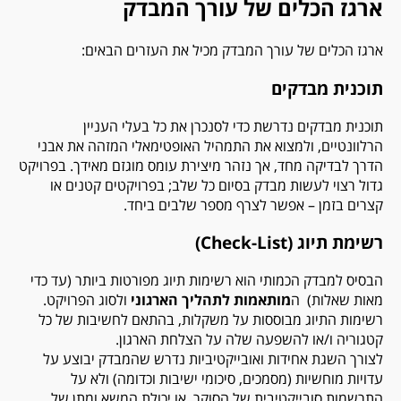
ארגז הכלים של עורך המבדק
ארגז הכלים של עורך המבדק מכיל את העזרים הבאים:
תוכנית מבדקים
תוכנית מבדקים נדרשת כדי לסנכרן את כל בעלי העניין
הרלוונטיים, ולמצוא את התמהיל האופטימאלי המזהה את אבני
הדרך לבדיקה מחד, אך נזהר מיצירת עומס מוגזם מאידך. בפרויקט
גדול רצוי לעשות מבדק בסיום כל שלב; בפרויקטים קטנים או
קצרים בזמן – אפשר לצרף מספר שלבים ביחד.
רשימת תיוג (Check-List)
הבסיס למבדק הכמותי הוא רשימות תיוג מפורטות ביותר (עד כדי
מאות שאלות) ה
מותאמות
לתהליך הארגוני
ולסוג הפרויקט.
רשימות התיוג מבוססות על משקלות, בהתאם לחשיבות של כל
קטגוריה ו/או להשפעה שלה על הצלחת הארגון.
לצורך השגת אחידות ואובייקטיביות נדרש שהמבדק יבוצע על
עדויות מוחשיות (מסמכים, סיכומי ישיבות וכדומה) ולא על
התרשמות סובייקטיבית של הסוקר, או יכולת המשא ומתן של