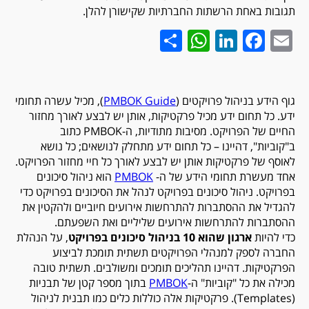
תגובות באחת הרשתות החברתיות שקישורן להלן.
WhatsApp
Share
LinkedIn
Facebook
Email
גוף הידע בניהול פרויקטים (
PMBOK Guide
), מכיל עשרה תחומי
ידע. כל תחום ידע מכיל פרקטיקות, אותן יש לבצע לאורך מחזור
החיים של הפרויקט. מסיבות מתודיות, ה-PMBOK כתוב
ב"קוביות", דהיינו – כל תחום ידע מתחלק לנושאים; כל נושא
לאוסף של פרקטיקות אותן יש לבצע לאורך כל חיי מחזור הפרויקט.
אחד מעשרת תחומי הידע של ה-
PMBOK
הוא ניהול סיכונים
בפרויקט. ניהול סיכונים בפרויקט לנהל את הסיכונים בפרויקט כדי
להגדיל את ההסתברות להתרחשות אירועים חיוביים ולהקטין את
ההסתברות להתרחשות אירועים שליליים ואת השפעתם.
כדי להיות
ארגון שהוא 10 בניהול סיכונים בפרויקט
, על הנהלת
החברה לספק למנהלי הפרויקטים תשתית תומכת לביצוע
הפרקטיקות. דהיינו תהליכים תומכים ומשולבים. תשתית טובה
מכילה את כל "קוביות" ה-
PMBOK
בתוך מספר קטן של תבניות
(Templates). פרקטיקות אלה כוללות כלים כמו תבנית לניהול