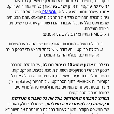
ב"קוביות", דהיינו – כל תחום ידע מתחלק לנושאים; כל נושא
לאוסף של פרקטיקות אותן יש לבצע לאורך כל חיי מחזור הפרויקט.
אחד מעשרת תחומי הידע של ה-
PMBOK
הוא ניהול תכולה.
ניהול תכולת הפרויקט כולל את התהליכים שבאמצעותם מבטיחים
שהפרויקט כולל את כל העבודה הנדרשת
ורק אותה
כדי שייסתים
בצורה מוצלחת.
ה-PMBOK מתייחס לתכולה בשני אופנים:
תכולת מוצר – התכונות והפונקציות של המוצר או השירות
תכולת פרויקט – העבודה שיש לנהל ולבצע כדי לספק מוצר
או שירות עם תכולת המוצר המוסכמת.
כדי להיות
ארגון שהוא 10 בניהול תכולה
, על הנהלת החברה
לספק למנהלי הפרויקטים תשתית תומכת לביצוע הפרקטיקות.
דהיינו תהליכים תומכים ומשולבים. תשתית טובה מכילה את כל
"קוביות" ה-PMBOK בתוך מספר קטן של תבניות (Templates).
את התבניות מפתחים מומחים במתודולוגיית ניהול פרויקטים
לטובת מנהלי הפרויקטים.
מטרה: להבטיח שהפרויקט כולל את כל העבודה הנדרשת
ורק אותה כדי לסיימו בצורה מוצלחת
.
שימו לב לחלק האחרון
של המשפט הקודם. חשוב לעמוד בתכולה המובטחת אך חשוב לא