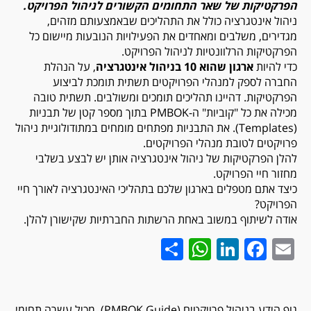
הפרקטיקות
של שאר התחומים הקשורים לניהול הפרויקט.
ניהול אינטגרציה כולל את התהליכים שבאמצעותם מזהים,
מגדירים, משלבים ומאחדים את הפעילויות הנובעות מיישום כל
הפרקטיקות הרלוונטיות לניהול הפרויקט.
כדי להיות
ארגון שהוא 10 בניהול אינטגרציה
, על הנהלת
החברה לספק למנהלי הפרויקטים תשתית תומכת לביצוע
הפרקטיקות. דהיינו תהליכים תומכים ומשולבים. תשתית טובה
מכילה את כל "קוביות" ה-PMBOK בתוך מספר קטן של תבניות
(Templates). את התבניות מפתחים מומחים במתודולוגיית ניהול
פרויקטים לטובת מנהלי הפרויקטים.
להלן הפרקטיקות של ניהול אינטגרציה אותן יש לבצע בשלבי
מחזור חיי הפרויקט.
כיצד אתם מטפלים בארגון שלכם בתהליכי האינטגרציה לאורך חיי
הפרויקט?
אודה לשיתוף במשוב באחת הרשתות החברתיות שקישורן להלן.
WhatsApp
Share
LinkedIn
Facebook
Email
גוף הידע בניהול פרויקטים (PMBOK Guide), מכיל עשרה תחומי