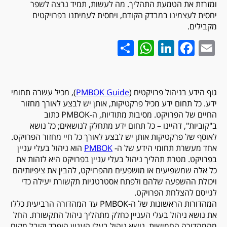
ומזרזת את הטמעת התהליך. מה לעשות, תמיד נרצה לשפר
יחסית לעצמינו במבדק הקודם, ויחסית לעמיתנו בפרויקטים
מקבילים.
WhatsApp
Share
LinkedIn
Facebook
Email
גוף הידע בניהול פרויקטים (
PMBOK Guide
), מכיל עשרה תחומי
ידע. כל תחום ידע מכיל פרקטיקות, אותן יש לבצע לאורך מחזור
החיים של הפרויקט. מסיבות מתודיות, ה-PMBOK כתוב
ב"קוביות", דהיינו – כל תחום ידע מתחלק לנושאים; כל נושא
לאוסף של פרקטיקות אותן יש לבצע לאורך כל חיי מחזור הפרויקט.
אחד מעשרת תחומי הידע של ה-
PMBOK
הוא ניהול בעלי עניין
בפרויקט. מטרת תהליך ניהול בעלי עניין בפרויקט היא לזהות את
כל אלה שמשפיעים או מושפעים מהפרויקט, להבין את ציפיותיהם
ויכולת ההשפעה שלהם ולפתח אסטרטגיות תקשורת יעילה כדי
לגייסם להצלחת הפרויקט.
המהדורות הראשונות של ה-PMBOK עד המהדורה הרביעית כללו
את נושא ניהול בעלי העניין כחלק מתהליך ניהול התקשורת. החל
מהמהדורה החמישית, נושא ניהול בעלי העניין הופרד וקיבל מקום