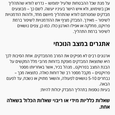
על מנת שכל ההבטחות שלעיל ימומשו – נדרש לוודא שהתהליך
אכן בשימוש, ולא איש הישר בעיניו יעשה. לשם כך – מבוצעים
מבדקים שמטרתם לוודא שהתהליך מיושם מחד, ולזהות הזדמנויות
לשיפור – מאידך. המבדק מציף את ההזדמנויות לשיפור ברמת
פרויקט, מחלקה או אפילו הארגון כולו. כמו כן, צפים נושאים
לשיפור ברמת התהליך.
אתגרים במצב הנוכחי
ארגונים רבים לא מפיקים את המרב מהמבדקים. אחת הסיבות לכך
היא שתוצאת המבדקים מופקת בדוחות מרובי מלל המקשים על
הבנת המצב בפרויקט.. מנהל בכיר, אשר באחריותו מספר
פרויקטים – מקבל מספר רב של דוחות כאלה. כתוצאה מכך –
נבחרים 5-10 נושאים לפעולה, והשאר מתויק או נשכח, עד לפעם
הבאה.
בעיות נוספות בתהליך המבדק יכולות להיות:
שאלות כלליות מידי או ריבוי שאלות הכלול בשאלה
אחת.