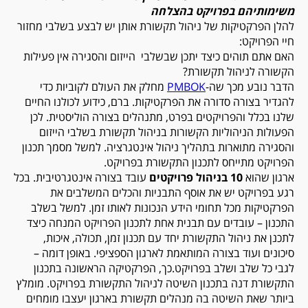
משימותיהם בפרויקט בהצלחה
להלן הפרקטיקות של ניהול תקשורת אותן יש לבצע בשלבי מחזור
חיי הפרויקט:
האם אתם תוהים כיצד יתכן שבשלבי הייזום והסגירה אין פעילות
הקשורה לניהול תקשורת?
הדבר נובע מכך שה-
PMBOK
מחלק את העולם לקוביות כדי
להגדיר בצורה סדורה את הפרקטיקות. ברם, כידוע לכולנו החיים
שלנו בכלל והפרויקטים בפרט, מתנהלים בצורה הוליסטית. לכן
הפעולות הניהוליות הקשורות בניהול תקשורת בשלבי הייזום
והסגירה מתוארות בתהליך ניהול אינטגרציה. למשל מסמך תכנון
הפרויקט מתייחס לתכנון התקשורת בפרויקט.
ארגון שהוא
10 בניהול פרויקטים
עובד בצורה אינטגרטיבית. בכל
רגע בפרויקט יש את אוסף התבניות והכלים המשלבים את
הפרקטיקות מכל תחומי הידע הנכונות לאותו זמן. למשל בשלב
התכנון – עובדים עם תבנית אחת לתכנון הפרויקט המנחה כיצד
לתכנן את ניהול התקשורת יחד עם תכנון זמן, תכולה, איכות,
סיכונים ועוד בצורה המותאמת לארגון הספציפי. באופן דומה –
לגבי כל שלב ושלב בפרויקט.כך, הפרקטיקה הראשונה בתכנון
התקשורת דנה בתכנון השיטה לניהול התקשורת בפרויקט. מומלץ
ביותר שאת השיטה בה מנהלים תקשורת בארגון יעצבו מומחים