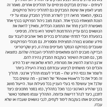
לעיתים – עורכים מבדקים פנימיים על תהליכים אחרים. מאמר זה
מציע לאמץ את שיטת המבדקים גם לתהליכי ניהול פרויקטים.
בנוסף, המאמר מראה דרך לשדרוג תהליך המבדק עצמו על ידי
הצגת תוצאותיו בגרף אחד. הצגת מצב ניהול הפרויקט בגרף אחד
מאפשרת להבין מחד את התמונה הכללית, ומאידך לראות את
הנושאים בהם עדיין ההזדמנות לשיפור היא גדולה. מניסיוני
בהפעלת הכלי למדתי שמנהלים בכירים מאד אוהבים לעבוד עם
מידע שמוגש בצורה תמציתית ומספרית. גם מנהלי הפרויקטים
שעובדים בפרויקט הנסקר מעדיפים צורה זו, כיון שקריטריוני
הבדיקה מובנים להם ומותאמים לתהליכי העבודה שלהם. כתוצאה
מכך, גם תוכנית השיפור בעקבות המבדק נהירה להם.
ארגון הרוצה להשיג את מטרותיו, לוודא שלאנשיו יש כל הידע
והכלים הכי מושחזים לביצוע עבודתם בצורה היעילה ביותר
ולשמר את נכסי הידע שלו – מגדיר לעצמו תהליך ארגוני. תהליך
זה מכיל את כל ה"
Know How
" של הארגון – מה עושים בכל
שלב? איך עושים? מי בעלי העניין בכל פעילות ועוד. הייעול מושג
בכך שהידע הארגוני כבר מוכל בתהליך, כמו בספר מתכונים: כיצד
לתכנן, כיצד לנהל דרישות וכדומה. התהליך עצמו משתפר כאשר
מעדכנים אותו בעקבות לימוד לקחים, לגבי נושאים שעבדו או שלא
עבדו.