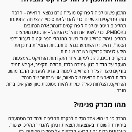
מתכון פשוט לניהול פרויקט מוצלח טרם נמצא והראייה – הרבה
מאד פרויקטים נכשלים. כדי להגדיל את סיכויי ההצלחה התפתחו
תהליכים מיטביים לניהול פרויקטים דוגמת אלה הכתובים
ב
PMBOK
. כדי לשפר את תהליכי הניהול – ארגונים מאמצים
תהליכי ניהול פרויקטים ודורשים ממנהלי הפרויקטים לעבוד "לפי
הספר", דהיינו: להשתמש בנהלים ותבניות המכילות בתוכן את
הידע לניהול פרויקט בצורה שיטתית.
במקרים רבים, נהוג לעקוב אחר התקדמות הפרויקט באמצעות
מעקב על מדדים כגון עמידה בלו"ז, תכולה ותקציב, אך לא תמיד
בודקים כיצד הצליח הפרויקט לעמוד ביעדיו. לפעמים הדבר מושג
תודות למאמצים הרואים של הצוות, או יצירתיות של מנהל
הפרויקט. הצלחות כאלה יכולות להיות מסוכנות כיוון שהן אינן ברות
חזרה.
מהו מבדק פנימי?
מבדק פנימי הוא אחד הכלים לבקרת תהליכים ולמדידת הטמעתם
ביחידות השונות. באמצעות תוצאותיו ניתן להגדיר תהליכי שיפור.
בארגונים רבים נהוג לבצע מבדקים על תהליכי הפיתוח. רק