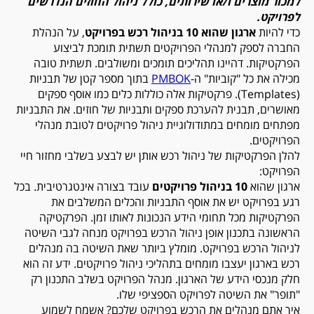
למכור מוצרים ו
/
או שירותים, כולל ניהול החוזים הנדרשים
לפרויקט
.
כדי להיות
ארגון שהוא 10 בניהול רכש בפרויקט
, על הנהלת
החברה לספק למנהלי הפרויקטים תשתית תומכת לביצוע
הפרקטיקות. דהיינו תהליכים תומכים ומשולבים. תשתית טובה
מכילה את כל "קוביות" ה-
PMBOK
בתוך מספר קטן של תבניות
(Templates). פרקטיקות אלה כוללות כלים כמו אוסף ספקים
מאושרים, תבנית להערכת ספקים ותבניות של חוזים. את התבניות
מפתחים מומחים במתודולוגיית ניהול פרויקטים לטובת מנהלי
הפרויקטים.
להלן הפרקטיקות של ניהול רכש אותן יש לבצע בשלבי מחזור חיי
הפרויקט:
ארגון שהוא
10 בניהול פרויקטים
עובד בצורה אינטגרטיבית. בכל
רגע בפרויקט יש את אוסף התבניות והכלים המשלבים את
הפרקטיקות מכל תחומי הידע הנכונות לאותו זמן. הפרקטיקה
הראשונה בתכנון אופן ניהול הרכש בפרויקט מנחה לגבי השיטה
לניהול הרכש בפרויקט. מומלץ ביותר שאת השיטה בה מנהלים
רכש בארגון יעצבו מומחים בתהליכי ניהול פרויקטים. ידע זה הוא
חלק מנכסי הידע של הארגון. מנהל הפרויקט בשלב התכנון רק
"תופר" את השיטה לפרויקט הספציפי שלו.
איך אתם מנהלים את הרכש בפרויקט שלכם? אשמח לשמוע