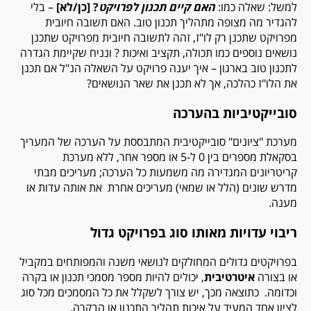
למשל: שאלה כמו:
האם קיים תכנון לפרויקט
? [כן/לא]
– בלי
להגדיר מה מצופה מתהליך תכנון טוב. האם תשובה חיובית
מפרויקט שתכנן רק לו"ז, זהה לתשובה חיובית מפרויקט שתכנן
נושאים נוספים כמו תכולה, תקציב ואיכות ? ונניח שקיימת הגדרה
לתכנון טוב בארגון – איך יענה פרויקט על השאלה הנ"ל אם תכנן
את הלו"ז כהלכה, אך לא תכנן את שאר הנושאים?
סובייקטיביות בהערכה
מערכת "ציונים" סובייקטיבית המתבססת על הערכה של המעריך
בסקאלת מספרים בין 0 ל-5 או מספר אחר, ללא מערכת
קריטריונים המגדירה מה משמעות כל הערכה; מעריכים מבתי
מדרש שונים (הלל או שמאי) מעריכים אחרת את אותה עדות או
מענה.
ריבוי עדויות מאותו סוג בפרויקט גדול
בפרויקטים גדולים המחולקים לנושאי משנה והמפותחים במקביל
או בצורה
איטרטיבית
, יכולים להיות מספר מסמכי תכנון או בקרה
וכדומה. כתוצאה מכך, יש צורך לשקלל את כל המסמכים מכל סוג
לציון אחד המעיד על איכות תהליך התכנון או הבקרה.