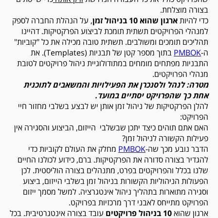
בצורה מוצלחת.
כדי להיות
ארגון שהוא 10 בניהול זמן
, על הנהלת החברה לספק
למנהלי הפרויקטים תשתית תומכת לביצוע הפרקטיקות. דהיינו
תהליכים תומכים ומשולבים. תשתית טובה מכילה את כל "קוביות"
ה-
PMBOK
בתוך מספר קטן של תבניות (Templates). את
התבניות מפתחים מומחים במתודולוגיית ניהול פרויקטים לטובת
מנהלי הפרויקטים.
מטרה: לנהל ולסנכרן את הפעילויות והמשאבים לתוכנית
אחת כך שהפרויקט יסתיים במועד
.
להלן הפרקטיקות של ניהול זמן אותן יש לבצע בשלבי מחזור חיי
הפרויקט:
האם אתם תוהים כיצד יתכן שבשלבי הייזום, הביצוע והסגירה אין
פעילות הקשורה לניהול זמן?
הדבר נובע מכך שה-
PMBOK
מחלק את העולם לקוביות כדי
להגדיר בצורה סדורה את הפרקטיקות. ברם, כידוע לכולנו החיים
שלנו בכלל והפרויקטים בפרט, מתנהלים בצורה הוליסטית. לכן
הפעולות הניהוליות הקשורות בניהול זמן בשלבי הייזום, ביצוע
וסגירה מתוארות בתהליך ניהול אינטגרציה. למשל מסמך ייזום
הפרויקט מתייחס לאבני דרך מרכזיות בפרויקט.
ארגון שהוא
10 בניהול פרויקטים
עובד בצורה אינטגרטיבית. בכל