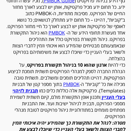
גוף הידע בניהול פרויקטים (
PMBOK Guide
), מכיל עשרה תחומי
ידע. כל תחום ידע מכיל פרקטיקות, אותן יש לבצע לאורך מחזור
החיים של הפרויקט. מסיבות מתודיות, ה-PMBOK כתוב
ב"קוביות", דהיינו – כל תחום ידע מתחלק לנושאים; כל נושא
לאוסף של פרקטיקות אותן יש לבצע לאורך כל חיי מחזור הפרויקט.
אחד מעשרת תחומי הידע של ה-
PMBOK
הוא ניהול התקשורת
בפרויקט. ניהול תקשורת בפרויקט כולל את התהליכים
שבאמצעותם מבטיחים שהמידע הוא איכותי וזמין לחברי הצוות
ולשאר בעלי העניין כדי שיוכלו לבצע את משימותיהם בפרויקט
בהצלחה.
כדי להיות
ארגון שהוא 10 בניהול תקשורת בפרויקט
, על
הנהלת החברה לספק למנהלי הפרויקטים תשתית תומכת לביצוע
הפרקטיקות. דהיינו תהליכים תומכים ומשולבים. תשתית טובה
מכילה את כל "קוביות" ה-
PMBOK
בתוך מספר קטן של תבניות
(Templates). פרקטיקות אלה כוללות כלים כמו
תבנית לזיהוי
בעלי העניין
ותכנון אופן התקשורת מולם, קיום תשתית לשמירת
מסמכי הפרויקט, תבנית לניהול ישיבות ועוד. את התבניות
מפתחים מומחים במתודולוגיית ניהול פרויקטים לטובת מנהלי
הפרויקטים.
מטרה: לנהל את התקשורת כך שהמידע יהיה איכותי וזמין
לחברי הצוות ולשאר בעלי העניין כדי שיוכלו לבצע את