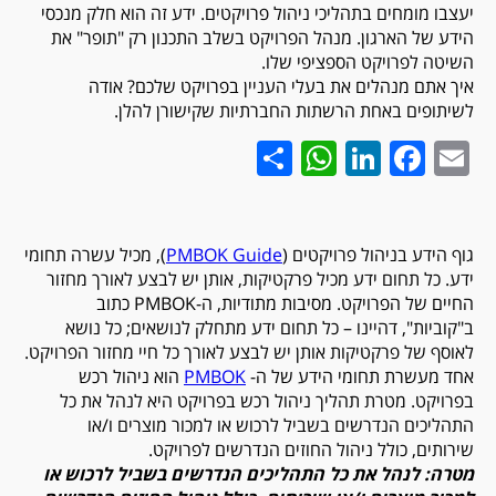
יעצבו מומחים בתהליכי ניהול פרויקטים. ידע זה הוא חלק מנכסי
הידע של הארגון. מנהל הפרויקט בשלב התכנון רק "תופר" את
השיטה לפרויקט הספציפי שלו.
איך אתם מנהלים את בעלי העניין בפרויקט שלכם? אודה
לשיתופים באחת הרשתות החברתיות שקישורן להלן.
WhatsApp
Share
LinkedIn
Facebook
Email
גוף הידע בניהול פרויקטים (
PMBOK Guide
), מכיל עשרה תחומי
ידע. כל תחום ידע מכיל פרקטיקות, אותן יש לבצע לאורך מחזור
החיים של הפרויקט. מסיבות מתודיות, ה-PMBOK כתוב
ב"קוביות", דהיינו – כל תחום ידע מתחלק לנושאים; כל נושא
לאוסף של פרקטיקות אותן יש לבצע לאורך כל חיי מחזור הפרויקט.
אחד מעשרת תחומי הידע של ה-
PMBOK
הוא ניהול רכש
בפרויקט. מטרת תהליך ניהול רכש בפרויקט היא לנהל את כל
התהליכים הנדרשים בשביל לרכוש או למכור מוצרים ו/או
שירותים, כולל ניהול החוזים הנדרשים לפרויקט.
מטרה: לנהל את כל התהליכים הנדרשים בשביל לרכוש או