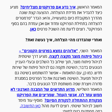
המאמר הראשון,
איך נדע אם פרויקטים מצליחים
?
מציע
כיצד להגדיר את מדידת ההצלחה. ההצעה קצת שונה
מהדרך המקובלת כיום בתעשייה, והיא: הגדר "פרמטרים
להצלחה בתחילת הפרויקט ומדוד אם אכן עמדת בהם בסוף
הפרויקט". רוצים לדעת מה השוני? פרטים
כאן
.
ואחרי שהגדרנו מהי הצלחה, איך נעשה זאת?
המאמר השני,
"
אלוהים נמצא בפרטים הקטנים" –
ניהול פיתוח מוצר מקצה לקצה
, מציע דרך שיטתית
לניהול פיתוח מוצר, תוך שילוב כל השלבים ובעלי העניין
הנוגעים בדבר; השיטה תקפה גם לניהול פיתוח של שירות
חדש. כמו כן, עם התאמות – אפשר להשתמש בשיטה גם
לניהול תפעול. השיטה מארגנת את כל הפרטים במסגרת
סדורה ויוצרת שפה משותפת לכל הנוגעים בדבר.
המאמר השלישי,
מדוע התרשים של המבנה הארגוני לא
ממש עוזר לנו, אנשי העמל, שמריצים את הפרויקט
מנקודת ההתחלה לנקודת הסיום
?
מוסיף עוד מימד
חשוב לניהול שיטתי. רוצים לדעת מהו?
כאן התשובה.
כמה ממתקים רזים לסיום: