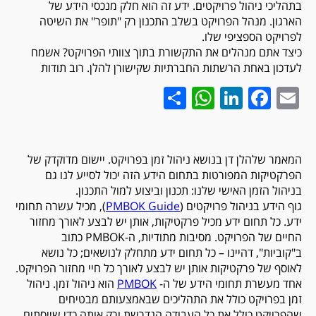
בתהליכי ניהול פרויקטים. ידע זה הוא חלק מנכסי הידע של
הארגון. מנהל הפרויקט בשלב התכנון רק "תופר" את השיטה
לפרויקט הספציפי שלו.
כיצד אתם מנהלים את התקשורת בתוך צוותי הפרויקט? אשמח
לעדכון באחת הרשתות החברתיות שקישורן להלן. רוב תודות
WhatsApp
Share
LinkedIn
Facebook
Email
המאמר שלהלן דן בנושא ניהול זמן בפרויקט. יישום מדוקדק של
הפרקטיקות המפורטות בתחום הידע הזה יכול לסייע לנו גם
בניהול הזמן האישי שלנו: תכנון וביצוע למול התכנון.
גוף הידע בניהול פרויקטים (
PMBOK Guide
), מכיל עשרה תחומי
ידע. כל תחום ידע מכיל פרקטיקות, אותן יש לבצע לאורך מחזור
החיים של הפרויקט. מסיבות מתודיות, ה-PMBOK כתוב
ב"קוביות", דהיינו – כל תחום ידע מתחלק לנושאים; כל נושא
לאוסף של פרקטיקות אותן יש לבצע לאורך כל חיי מחזור הפרויקט.
אחד מעשרת תחומי הידע של ה-
PMBOK
הוא ניהול זמן. ניהול
זמן בפרויקט כולל את התהליכים שבאמצעותם מבטיחים
שהפרויקט כולל את כל העבודה הנדרשת
ורק אותה
כדי שייסתים