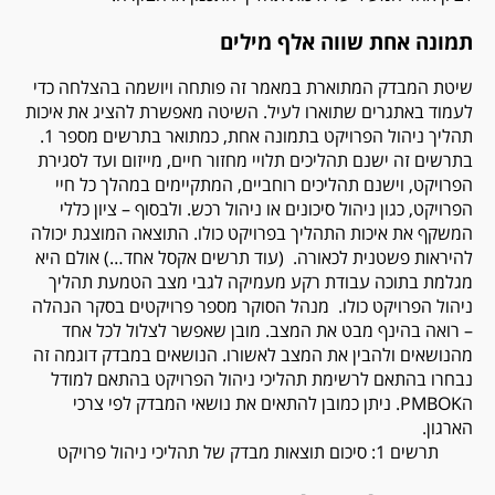
תמונה אחת שווה אלף מילים
שיטת המבדק המתוארת במאמר זה פותחה ויושמה בהצלחה כדי
לעמוד באתגרים שתוארו לעיל. השיטה מאפשרת להציג את איכות
תהליך ניהול הפרויקט בתמונה אחת, כמתואר בתרשים מספר 1.
בתרשים זה ישנם תהליכים תלויי מחזור חיים, מייזום ועד לסגירת
הפרויקט, וישנם תהליכים רוחביים, המתקיימים במהלך כל חיי
הפרויקט, כגון ניהול סיכונים או ניהול רכש. ולבסוף – ציון כללי
המשקף את איכות התהליך בפרויקט כולו. התוצאה המוצגת יכולה
להיראות פשטנית לכאורה. (עוד תרשים אקסל אחד…) אולם היא
מגלמת בתוכה עבודת רקע מעמיקה לגבי מצב הטמעת תהליך
ניהול הפרויקט כולו. מנהל הסוקר מספר פרויקטים בסקר הנהלה
– רואה בהינף מבט את המצב. מובן שאפשר לצלול לכל אחד
מהנושאים ולהבין את המצב לאשורו. הנושאים במבדק דוגמה זה
נבחרו בהתאם לרשימת תהליכי ניהול הפרויקט בהתאם למודל
ה
PMBOK
. ניתן כמובן להתאים את נושאי המבדק לפי צרכי
הארגון.
תרשים 1: סיכום תוצאות מבדק של תהליכי ניהול פרויקט