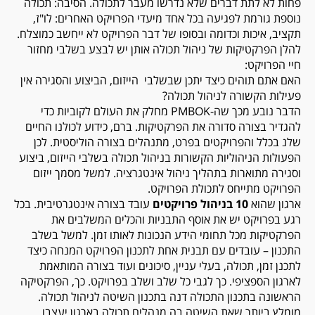
פחות לא לתת דברים שלא נדרשו מעבר לתכולה. הסיבה: תכולה
נוספת גורמת לפגיעה בכל אחד מיעדי הפרויקט האחרים: לו"ז,
תקציב, איכות וכדומה ובסופו של דבר הפרויקט לא ייחשב כמוצלח.
להלן הפרקטיקות של ניהול תכולה אותן יש לבצע בשלבי מחזור
חיי הפרויקט:
האם אתם תוהים כיצד יתכן שבשלבי הייזום, הביצוע והסגירה אין
פעילות הקשורה לניהול תכולה?
הדבר נובע מכך שה-PMBOK מחלק את העולם לקוביות כדי
להגדיר בצורה סדורה את הפרקטיקות. ברם, כידוע לכולנו החיים
שלנ בכלל והפרויקטים בפרט, מתנהלים בצורה הוליסטית. לכן
הפעולות הניהוליות הקשורות בניהול תכולה בשלבי הייזום, ביצוע
וסגירה מתוארות בתהליך ניהול אינטגרציה. למשל מסמך ייזום
הפרויקט מתייחס לתכולת הפרויקט.
ארגון שהוא
10 בניהול פרויקטים
עובד בצורה אינטגרטיבית. בכל
רגע בפרויקט יש את אוסף התבניות והכלים המשלבים את
הפרקטיקות מכל תחומי הידע הנכונות לאותו זמן. למשל בשלב
התכנון – עובדים עם תבנית אחת לתכנון הפרויקט המנחה כיצד
לתכנן זמן, תכולה, בעלי עניין, סיכונים ועוד בצורה המותאמת
לארגון הספציפי. כך לגבי כל שלב ושלב בפרויקט. כך, הפרקטיקה
הראשונה בתכנון התכולה דנה בתכנון השיטה לניהול תכולה.
מומלץ ביותר שאת השיטה בה מנהלים תכולה בארגון יעצבו