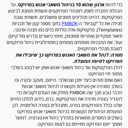
כדי להיות
ארגון שהוא 10 בניהול משאבי אנוש בפרויקט
, על
הנהלת החברה לספק למנהלי הפרויקטים תשתית תומכת לביצוע
הפרקטיקות. דהיינו תהליכים תומכים ומשולבים. תשתית טובה
מכילה את כל "קוביות" ה-
PMBOK
בתוך מספר קטן של תבניות
(Templates). פרקטיקות אלה כוללות כלים כמו מבנה ארגוני,
תיאור תפקידים (אחריות וסמכות), מיפוי כישורים (נדרש מול קיים)
ועוד. את התבניות מפתחים מומחים במתודולוגיית ניהול פרויקטים
לטובת מנהלי הפרויקטים.
מטרה: לנהל את משאבי האנוש בפרויקט כך שיובילו את
הפרויקט לסיומו המוצלח
.
להלן הפרקטיקות של ניהול משאבי אנוש אותן יש לבצע בשלבי
מחזור חיי הפרויקט:
האם אתם תוהים כיצד יתכן שבשלבי הייזום, מעקב ובקרה וכו
בשלב הסגירה אין פעילות הקשורה לניהול משאבי אנוש?
הדבר נובע מכך שה-PMBOK מחלק את העולם לקוביות כדי
להגדיר בצורה סדורה את הפרקטיקות. ברם, כידוע לכולנו החיים
שלנו בכלל והפרויקטים בפרט, מתנהלים בצורה הוליסטית. לכן
הפעולות הניהוליות הקשורות בניהול משאבי אנוש בפרויקט
בשלבים החסרים מתוארות בתהליך ניהול אינטגרציה. למשל
מסמך ייזום הפרויקט מתייחס גם לצוות הפרויקט.