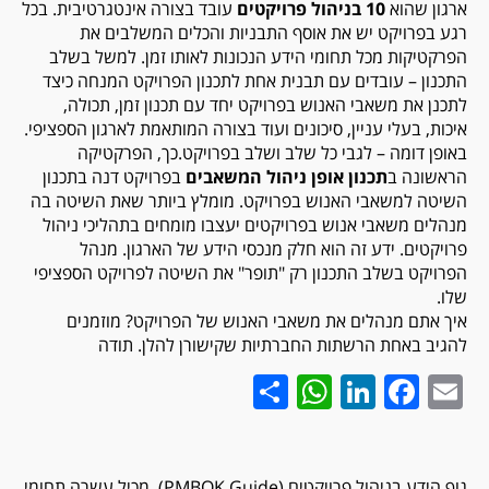
ארגון שהוא
10 בניהול פרויקטים
עובד בצורה אינטגרטיבית. בכל
רגע בפרויקט יש את אוסף התבניות והכלים המשלבים את
הפרקטיקות מכל תחומי הידע הנכונות לאותו זמן. למשל בשלב
התכנון – עובדים עם תבנית אחת לתכנון הפרויקט המנחה כיצד
לתכנן את משאבי האנוש בפרויקט יחד עם תכנון זמן, תכולה,
איכות, בעלי עניין, סיכונים ועוד בצורה המותאמת לארגון הספציפי.
באופן דומה – לגבי כל שלב ושלב בפרויקט.כך, הפרקטיקה
הראשונה ב
תכנון אופן ניהול המשאבים
בפרויקט דנה בתכנון
השיטה למשאבי האנוש בפרויקט. מומלץ ביותר שאת השיטה בה
מנהלים משאבי אנוש בפרויקטים יעצבו מומחים בתהליכי ניהול
פרויקטים. ידע זה הוא חלק מנכסי הידע של הארגון. מנהל
הפרויקט בשלב התכנון רק "תופר" את השיטה לפרויקט הספציפי
שלו.
איך אתם מנהלים את משאבי האנוש של הפרויקט? מוזמנים
להגיב באחת הרשתות החברתיות שקישורן להלן. תודה
WhatsApp
Share
LinkedIn
Facebook
Email
גוף הידע בניהול פרויקטים (PMBOK Guide), מכיל עשרה תחומי