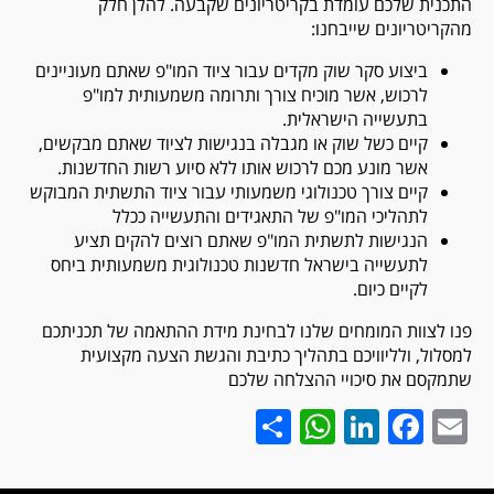
התכנית שלכם עומדת בקריטריונים שקבעה. להלן חלק
מהקריטריונים שייבחנו:
ביצוע סקר שוק מקדים עבור ציוד המו"פ שאתם מעוניינים
לרכוש, אשר מוכיח צורך ותרומה משמעותית למו"פ
בתעשייה הישראלית.
קיים כשל שוק או מגבלה בנגישות לציוד שאתם מבקשים,
אשר מונע מכם לרכוש אותו ללא סיוע רשות החדשנות.
קיים צורך טכנולוגי משמעותי עבור ציוד התשתית המבוקש
לתהליכי המו"פ של התאגידים והתעשייה ככלל
הנגישות לתשתית המו"פ שאתם רוצים להקים תציע
לתעשייה בישראל חדשנות טכנולוגית משמעותית ביחס
לקיים כיום.
פנו לצוות המומחים שלנו לבחינת מידת ההתאמה של תכניתכם
למסלול, ולליוויכם בתהליך כתיבת והגשת הצעה מקצועית
שתמקסם את סיכויי ההצלחה שלכם
WhatsApp
Share
LinkedIn
Facebook
Email