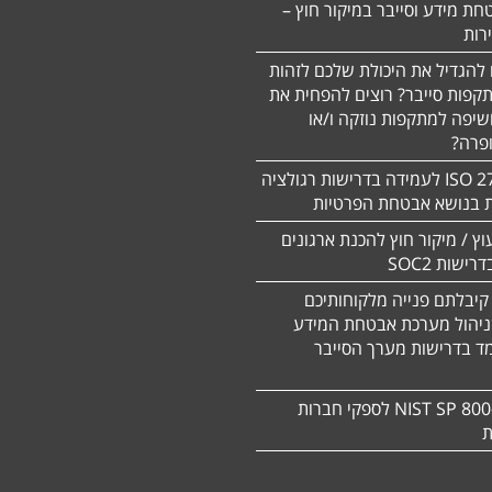
חת מידע וסייבר במיקור חוץ –
 להגדיל את היכולת שלכם לזהות
תקפות סייבר? רוצים להפחית את
שיפה למתקפות נוזקה ו/או
ופרה?
תקן 27701 ISO לעמידה בדרישות רגולציה
ת בנושא אבטחת הפרטיות
עוץ / מיקור חוץ להכנת ארגונים
ישות SOC2
קיבלתם פנייה מלקוחותיכם
ניהול מערכת אבטחת המידע
ד בדרישות מערך הסייבר
תקן NIST SP 800-171 לספקי חברות
ת