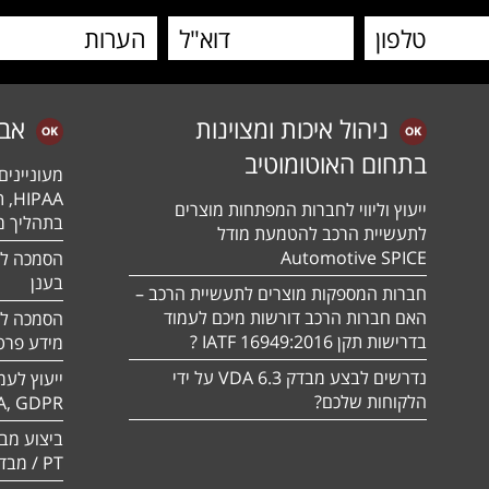
ניהול איכות ומצוינות
אב
בתחום האוטומוטיב
מעונייני
ייעוץ וליווי לחברות המפתחות מוצרים
בתהליך מה
לתעשיית הרכב להטמעת מודל
Automotive SPICE
בענן
חברות המספקות מוצרים לתעשיית הרכב –
האם חברות הרכב דורשות מיכם לעמוד
בדרישות תקן 16949:2016 IATF ?
מידע פרטי
נדרשים לבצע מבדק VDA 6.3 על ידי
ייעוץ לעמ
הלקוחות שלכם?
A, GDPR
PT / מבדק חוסן