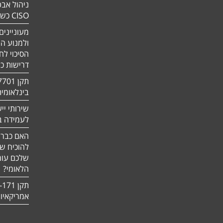
ניהול אבט
CISO כשירות
מעוניינים
ולמנוע ה
הסיכוי לח
דרישות כ
בינלאומי
שירותי יי
לעמידה בדר
האם כבר 
להוכיח ש
שלכם עומ
הלאומי?
אמריקאיו