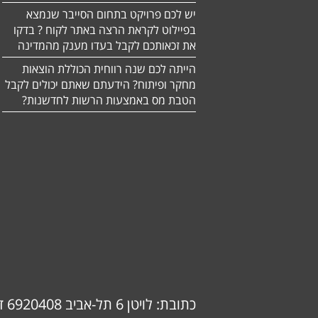
יש לכם פרויקט בתחום הסייבר שנמצא
בפיילוט לקראת הרצה באתר לקוח ? בדקו
את זכאותכם לקבל בעדו מענק מהמדינה
הייתה לכם שנה רווחית הכוללת הוצאות
מחקר ופיתוח? הידעתם שאתם יכולים לקבל
הטבת מס באמצעות הרשות לחדשנות?
כתובת: לויטן 6 תל-אביב 6920408 דוא"ל: info@ok-consulting.co.il טלפון: 0537739018 (אורנה)