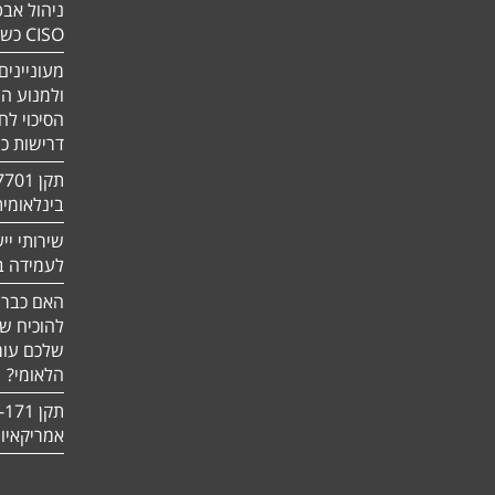
ניהול אבט
CISO כשירות
מעוניינים
ולמנוע ה
הסיכוי לח
דרישות כ
בינלאומי
שירותי יי
לעמידה בדר
האם כבר 
להוכיח ש
שלכם עומ
הלאומי?
אמריקאיו