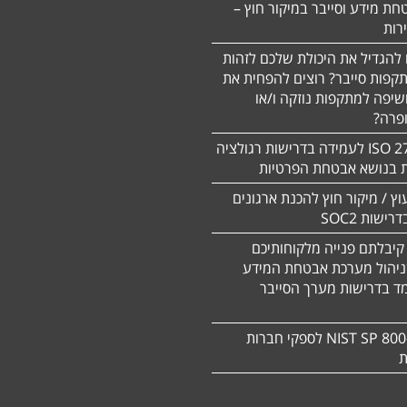
חת מידע וסייבר במיקור חוץ –
 להגדיל את היכולת שלכם לזהות
תקפות סייבר? רוצים להפחית את
שיפה למתקפות נוזקה ו/או
ופרה?
תקן 27701 ISO לעמידה בדרישות רגולציה
ת בנושא אבטחת הפרטיות
עוץ / מיקור חוץ להכנת ארגונים
ישות SOC2
קיבלתם פנייה מלקוחותיכם
ניהול מערכת אבטחת המידע
ד בדרישות מערך הסייבר
תקן NIST SP 800-171 לספקי חברות
ת