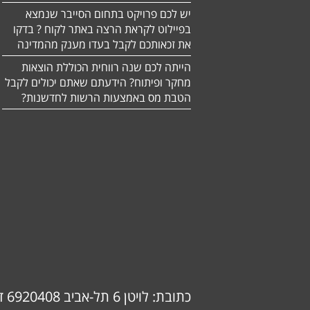
יש לכם פרויקט בתחום הסייבר שנמצא
בפיילוט לקראת הרצה באתר לקוח ? בדקו
את זכאותכם לקבל בעדו מענק מהמדינה
הייתה לכם שנה רווחית הכוללת הוצאות
מחקר ופיתוח? הידעתם שאתם יכולים לקבל
הטבת מס באמצעות הרשות לחדשנות?
כתובת: לויטן 6 תל-אביב 6920408 דוא"ל: info@ok-consulting.co.il טלפון: 0537739018 (אורנה)