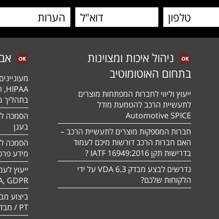
ניהול איכות ומצוינות
אב
בתחום האוטומוטיב
מעונייני
ייעוץ וליווי לחברות המפתחות מוצרים
בתהליך מה
לתעשיית הרכב להטמעת מודל
Automotive SPICE
בענן
חברות המספקות מוצרים לתעשיית הרכב –
האם חברות הרכב דורשות מיכם לעמוד
בדרישות תקן 16949:2016 IATF ?
מידע פרטי
נדרשים לבצע מבדק VDA 6.3 על ידי
ייעוץ לעמ
הלקוחות שלכם?
A, GDPR
PT / מבדק חוסן