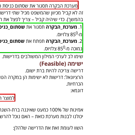
מערכת הבקרה תסגור את שסתום כניסת המ
זה לא קביל מכיוון שהמשפט מכיל שתי דרישות
בהמשך). כדי שיהיה קביל – צריך לפצל את 
1.
מערכת_הבקרה
תסגור את
שסתום_כניס
0
מ-85
צלזיוס.
2.
מערכת_הבקרה
תפתח את
שסתום_כניס
0
נמוכה מ-85
צלזיוס.
שימו לב לערכי המילון המשולבים בדרישות.
ישימה (Feasible)
דרישה צריכה להיות ברת ישום.
הרציונאל: דרישות לא ישימות הן במקרה הטוב
הכרחיות.
דוגמא:
למוצר תהי
יכולנו לבנות מערכת כזאת – האם נוכל להרש
השוו לעומת זאת את הדרישה שלהלן: