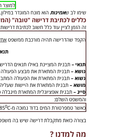
למוצר 
שימו לב ש
אמינות
הוא מונח המוגדר במילון.
כללים לכתיבת דרישה "טובה" (המ
זה הזמן לציין עוד כלל חשוב לכתיבת דרישות:
הקפד שהדרישה תהיה מורכבת ממשפט
אחד
תנאי
תנאי
–
תבנית המציינת באילו תנאים הדריש
נושא
–
תבנית המתארת את מבצע הפעולה ש
נשוא
–
תבנית המתארת את הפעולה המתבצ
מושא
–
תבנית המתארת את היישות שעליה 
סייג
–
תבנית אופציונלית המתארת מיגבלה כלשהי
והמשפט השלם:
0
כאשר טמפרטורת המים בדוד נמוכה מ-
C
85
בצורה כזאת מתקבלת דרישה שיש בה משפ
מה למדנו ?