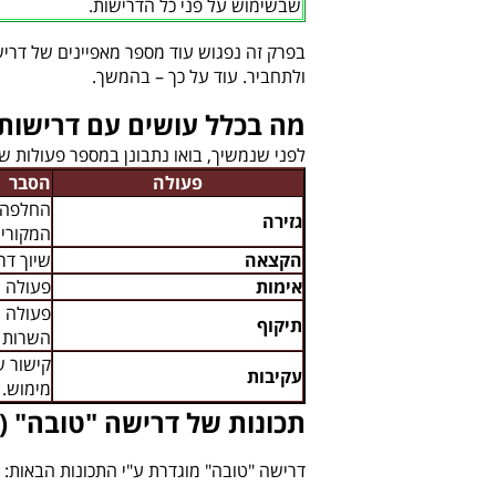
שבשימוש על פני כל הדרישות.
בפרק זה נפגוש עוד מספר מאפיינים של דריש
ולתחביר. עוד על כך – בהמשך.
מה בכלל עושים עם דרישות
לפני שנמשיך, בואו נתבונן במספר פעולות ש
פעולה
הסבר
החלפה ש
גזירה
המקורית
הקצאה
שיוך דר
אימות
פעולה ה
פעולה ה
תיקוף
השרות ע
קישור ש
עקיבות
מימוש.
תכונות של דרישה "טובה" 
דרישה "טובה" מוגדרת ע"י התכונות הבאות: