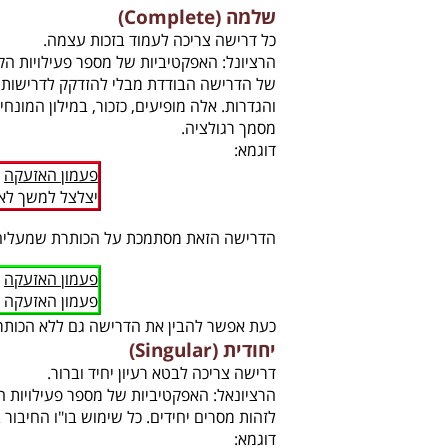
שלמה (Complete)
כל דרישה צריכה לעמוד בזכות עצמה.
הרציונל: האפקטיביות של מספר פעילויות הקש
של הדרישה הבודדת מבלי להזדקק לדרישות א
והגדרות. אלה מופיעים, כזכור, במילון המונחי
מסמך רגולציה.
דוגמא:
פעמון האזעקה
יצלצל למשך לא יותר 
הדרישה הזאת מסתמכת על הכותרת שמעליה כדי
פעמון האזעקה
פעמון האזעקה יצלצ
כעת אפשר להבין את הדרישה גם ללא הכותר
יחודית (Singular)
דרישה צריכה לבטא רעיון יחיד וברור.
הרציונאל: האפקטיביות של מספר פעילויות הקש
לזהות מסרים יחידים. כל שימוש בו"ו החיבור 
דוגמא: