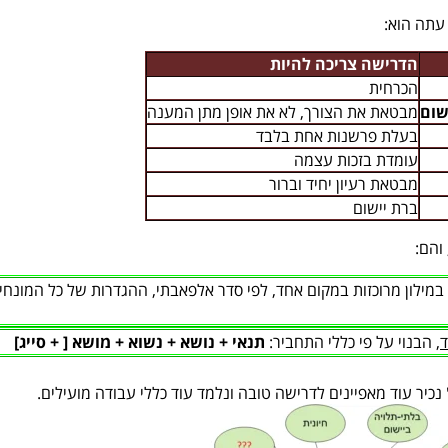
עתה הוא:
הדרישה צריכה להיות
הכרחית
שום
מבטאת את הצורך, לא את אופן מתן המענה
בעלת פרשנות אחת בלבד
עומדת בזכות עצמה
מבטאת רעיון יחיד וברור
ברת יישום
והם:
 במילון מרוכזות במקום אחד, לפי סדר אלפאבתי, ההגדרות של כל המונחי
, הבנוי על פי כללי התחביר:
תנאי
+ נושא + נשוא + מושא [ + סייג]
יר עוד מאפיינים לדרישה טובה ונלמד עוד כללי עבודה מועילים.