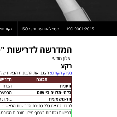
9001:2015 ISO
ייעוץ להטמעת תקני ISO
מיקור חוץ
המדרשה לדרישות "ט
אלון מודעי
רקע
בפרק הקודם:
הצגנו את התכונות הבאות של 
תכונה
הדרישה
חיונית
הכרחית
בלתי-תלויה ביישום
מבטאת 
חד-משמעית
בעלת פ
למדנו גם את כלל כתיבת הדרישות הראשון:
דרישות נכתבות בצרוף מילון מונחים מפורט
.