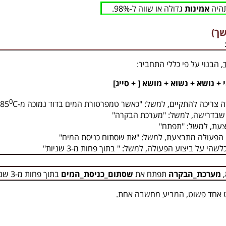
תהיה
אמינות
גדולה או שווה ל-98%
.
שך)
, הבנוי על פי כללי התחביר:
+ נושא + נשוא + מושא [ + סייג]
0
ה צריכה להתקיים, למשל: "כאשר טמפרטורת המים בדוד נמוכה מ-
C
85
בדרישה, למשל: "מערכת הבקרה"
עת, למשל: "תפתח"
הפעולה מתבצעת, למשל: "את שסתום כניסת המים"
 על ביצוע הפעולה, למשל: " בתוך פחות מ-3 שניות"
,
מערכת_הבקרה
תפתח את
שסתום_כניסת_המים
בתוך פחות מ-3 שניות.
ט
אחד
פשוט, המביע מחשבה אחת.