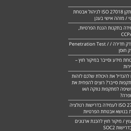
הסמכה לתקן ISO 27018 לניהול אבטחת
 / מזהה אישי בענן
ידה בתקנות הגנת הפרטיות,
CCP
ביצוע מבדק חדירה / Penetration Test /
חת מידע וסייבר במיקור חוץ –
 להגדיל את היכולת שלכם לזהות
תקפות סייבר? רוצים להפחית את
שיפה למתקפות נוזקה ו/או
ופרה?
תקן 27701 ISO לעמידה בדרישות רגולציה
ת בנושא אבטחת הפרטיות
עוץ / מיקור חוץ להכנת ארגונים
ישות SOC2