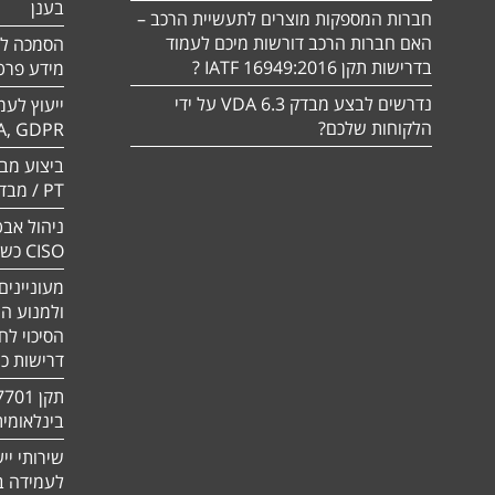
בענן
חברות המספקות מוצרים לתעשיית הרכב –
האם חברות הרכב דורשות מיכם לעמוד
בדרישות תקן 16949:2016 IATF ?
מידע פרטי
נדרשים לבצע מבדק VDA 6.3 על ידי
ייעוץ לעמ
הלקוחות שלכם?
A, GDPR
PT / מבדק חוסן
ניהול אבט
CISO כשירות
מעוניינים
ולמנוע ה
הסיכוי לח
דרישות כ
בינלאומי
שירותי יי
לעמידה בדר