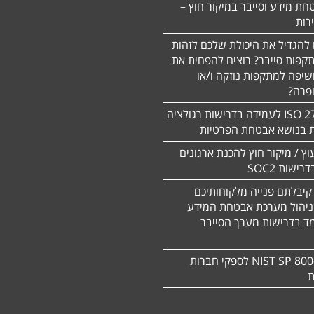
חת מידע וסייבר במיקור חוץ –
 להגדיל את היכולת שלכם לזהות
תקפות סייבר? רוצים להפחית את
שיפה למתקפות נוזקה ו/או
ופרה?
תקן 27701 ISO לעמידה בדרישות רגולציה
ת בנושא אבטחת הפרטיות
עוץ / מיקור חוץ להכנת ארגונים
ישות SOC2
קיבלתם פנייה מלקוחותיכם
ניהול מערכת אבטחת המידע
ד בדרישות מערך הסייבר
תקן NIST SP 800-171 לספקי חברות
ת