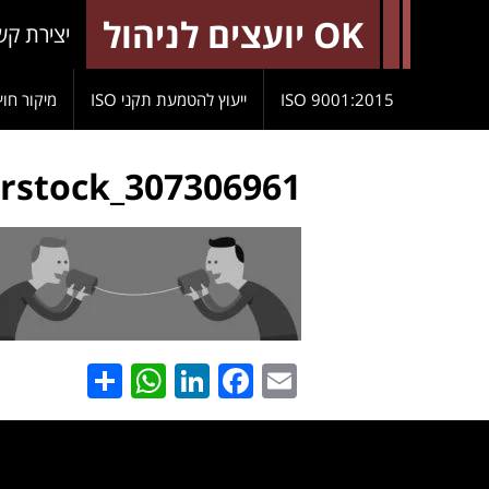
OK יועצים לניהול
יצירת קש
9001:2015 ISO
ייעוץ להטמעת תקני ISO
מיקור חוץ
rstock_307306961
hatsApp
Share
LinkedIn
Facebook
Email