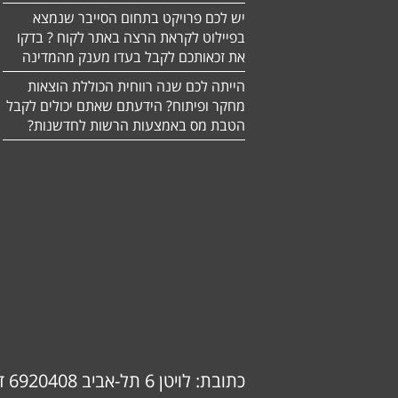
יש לכם פרויקט בתחום הסייבר שנמצא
בפיילוט לקראת הרצה באתר לקוח ? בדקו
את זכאותכם לקבל בעדו מענק מהמדינה
הייתה לכם שנה רווחית הכוללת הוצאות
מחקר ופיתוח? הידעתם שאתם יכולים לקבל
הטבת מס באמצעות הרשות לחדשנות?
כתובת: לויטן 6 תל-אביב 6920408 דוא"ל: info@ok-consulting.co.il טלפון: 0537739018 (אורנה)