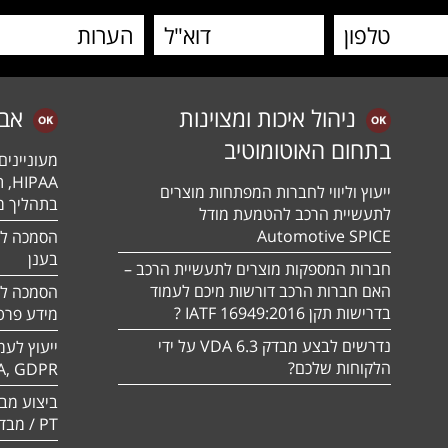
ניהול איכות ומצוינות
אב
בתחום האוטומוטיב
מעונייני
ייעוץ וליווי לחברות המפתחות מוצרים
בתהליך מה
לתעשיית הרכב להטמעת מודל
Automotive SPICE
בענן
חברות המספקות מוצרים לתעשיית הרכב –
האם חברות הרכב דורשות מיכם לעמוד
בדרישות תקן 16949:2016 IATF ?
מידע פרטי
נדרשים לבצע מבדק VDA 6.3 על ידי
ייעוץ לעמ
הלקוחות שלכם?
A, GDPR
PT / מבדק חוסן