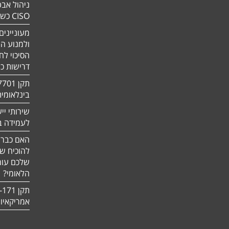
ניהול אבט
CISO כשירות
מעוניינים
ולמנוע ה
הסיכוי לח
דרישות כ
בינלאומי
שירותי יי
לעמידה בדר
האם כבר 
להוכיח ש
שלכם עומ
הלאומי?
אמריקאיו