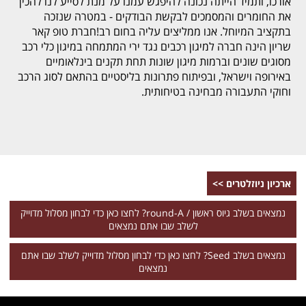
אורכו, ותמיד הייתה נכונה להיפגש עמנו על מנת לסייע לנו להכין
את החומרים והמסמכים לבקשת הבודקים - במטרה שנזכה
בתקציב המיוחל. אנו ממליצים עליה בחום רב!חברת טופ קאר
שריון הינה חברה למיגון רכבים נגד ירי המתמחה במיגון כלי רכב
מסוגים שונים וברמות מיגון שונות תחת תקנים בינלאומיים
באירופה וישראל, ובפיתוח פתרונות בליסטיים בהתאם לסוג הרכב
וחוקי התעבורה מבחינה בטיחותית.
ארכיון ניוזלטרים >>
נמצאים בשלב גיוס ראשון / round-A? לחצו כאן כדי לבחון מסלול מדוייק
לשלב שבו אתם נמצאים
נמצאים בשלב Seed? לחצו כאן כדי לבחון מסלול מדוייק לשלב שבו אתם
נמצאים