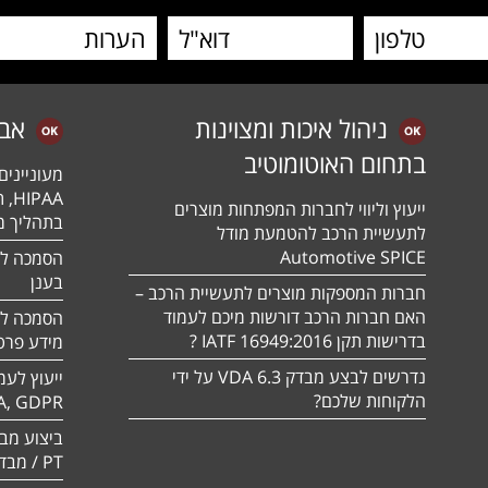
ניהול איכות ומצוינות
אב
בתחום האוטומוטיב
מעונייני
ייעוץ וליווי לחברות המפתחות מוצרים
בתהליך מה
לתעשיית הרכב להטמעת מודל
Automotive SPICE
בענן
חברות המספקות מוצרים לתעשיית הרכב –
האם חברות הרכב דורשות מיכם לעמוד
בדרישות תקן 16949:2016 IATF ?
מידע פרטי
נדרשים לבצע מבדק VDA 6.3 על ידי
ייעוץ לעמ
הלקוחות שלכם?
A, GDPR
PT / מבדק חוסן