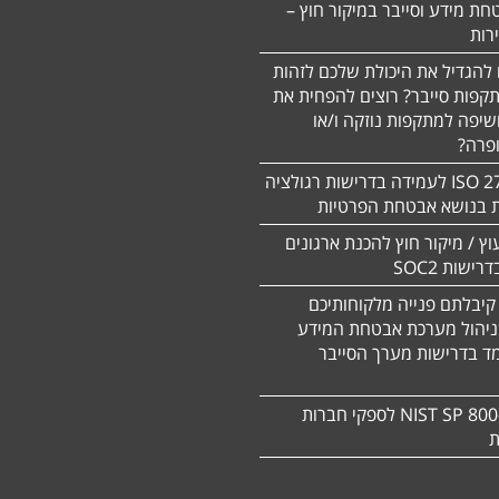
חת מידע וסייבר במיקור חוץ –
 להגדיל את היכולת שלכם לזהות
תקפות סייבר? רוצים להפחית את
שיפה למתקפות נוזקה ו/או
ופרה?
תקן 27701 ISO לעמידה בדרישות רגולציה
ת בנושא אבטחת הפרטיות
עוץ / מיקור חוץ להכנת ארגונים
ישות SOC2
קיבלתם פנייה מלקוחותיכם
ניהול מערכת אבטחת המידע
ד בדרישות מערך הסייבר
תקן NIST SP 800-171 לספקי חברות
ת