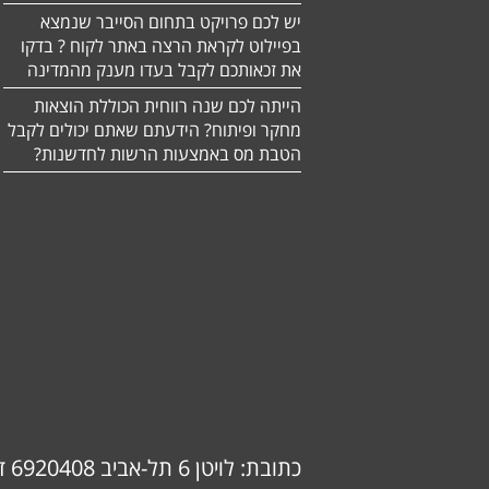
יש לכם פרויקט בתחום הסייבר שנמצא
בפיילוט לקראת הרצה באתר לקוח ? בדקו
את זכאותכם לקבל בעדו מענק מהמדינה
הייתה לכם שנה רווחית הכוללת הוצאות
מחקר ופיתוח? הידעתם שאתם יכולים לקבל
הטבת מס באמצעות הרשות לחדשנות?
כתובת: לויטן 6 תל-אביב 6920408 דוא"ל: info@ok-consulting.co.il טלפון: 0537739018 (אורנה)