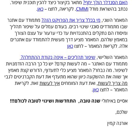
האם הסנדלר הולך יחף
?
מתאר בקיצור כיצד להכין תוכנית שיפור.
נכתב בהשראת מודל
CMMI
. לקריאה, לחצו –
כאן
.
המאמר השני,
מי בכלל צריך את הפרויקט הזה?
מתמודד עם אתגר
שבו מתמודדים סוכני שינוי רבים. בעודם עמלים על שיפור תהליך
ומיסודו הם נתקלים בהתנגדויות עד כדי ערעור על עצם הצורך
במאמץ שלהם. המאמר מציע דרך מעשית להתמודד עם אתגרים
אלה. לקריאת המאמר – לחצו
כאן
המאמר השלישי,
שיפור תהליכים – איפה נקודת ההתחלה
?
מתמודד עם האתגר – מה לעשות קודם? יש כל כך הרבה הזדמנויות
לשיפור. מה נבחר? המאמר מציע כלי לתעדוף, הדורש קצת מאמץ
אך שווה את ההשקעה כיוון שהוא מתעדף את דעת הקברניטים לגבי
מה צריך לעשות
, ואת דעת המומחים
איך לעשות
זאת. לקריאת
המאמר – לחצו
כאן
.
אסיים באיחולי
שנה
טובה,
התחדשות
ושינוי לטובה
לכולם
!!!
שלכם,
אורנה קמין