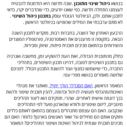
בנושא
ניהול שינוי מתוכנן
.
שנה חדשה היא הזדמנות להבטיח
לעצמנו התחלה חדשה. כפי שאנו יודעים, כדי שהדברים יקרו, כדאי
לתכנן אותם. ולכן, הניוזלטר הנוכחי עוסק
בתכנון ניהול השינוי
.
לא סתם ערבבתי את המילים שהופיעו בניוזלטר הראשון
.
הרבעון האחרון של השנה, בחברות רבות, מוקדש לתכנון השנה
הבאה. בתקופה זו מרעננים את האסטרטגיה, פורטפוליו המוצרים
והשירותים ובהתאם מכינים תוכנית פיתוח, שיווק ומכירות.
כחלק מהתוכנית הגדולה, זאת העת להשקיע זמן, מחשבה ואנרגיה
גם בתכנון השינויים לטובה, דהיינו תכנון השיפורים, בתהליכי
החברה, כדי שישמשו כמנוף ועזר להשגת התכנון הכולל. לפניכם
שלושה מאמרים בנושא מפרי עטי.
המאמר הראשון,
האם הסנדלר הולך יחף
?
, מאתגר את מנהלי
האיכות/מהנדסי תעשיה לניהול וכדומה, להכין תוכנית שיפור ולהוות
בכך דוגמה אישית לאחרים. שהרי, תפקידם הוא ליצור תהליכים
מיטביים, ליזום שיפורים ולוודא שהארגון פועל לפי התהליכים
שנקבעו. האם הם עצמם מתנהלים בעצמם בהתאם לאותם כללים
וחוקים אותם הם מחילים על שאר האנשים בארגון? כלומר: האם הם
מכינים תוכנית שנתית לניהול האיכות ושיפור התהליכים? המאמר