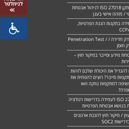
הסמכה לתקן ISO 27018 לניהול אבטחת
 / מזהה אישי בענן
ידה בתקנות הגנת הפרטיות,
CCP
ביצוע מבדק חדירה / Penetration Test /
חת מידע וסייבר במיקור חוץ –
 להגדיל את היכולת שלכם לזהות
תקפות סייבר? רוצים להפחית את
שיפה למתקפות נוזקה ו/או
ופרה?
תקן 27701 ISO לעמידה בדרישות רגולציה
ת בנושא אבטחת הפרטיות
עוץ / מיקור חוץ להכנת ארגונים
ישות SOC2