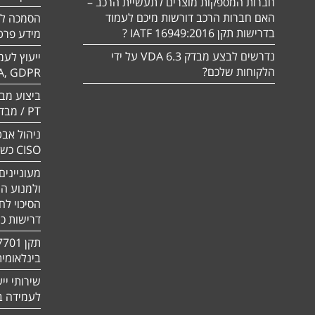
חברות המספקות מוצרים לתעשיית הרכב –
האם חברות הרכב דורשות מיכם לעמוד
בדרישות תקן 16949:2016 IATF ?
מידע פרטי
נדרשים לבצע מבדק VDA 6.3 על ידי
ייעוץ לעמ
הלקוחות שלכם?
A, GDPR
PT / מבדק חוסן
ניהול אבט
CISO כשירות
מעוניינים
ולמנוע ה
הסיכוי לח
דרישות כ
בינלאומי
שירותי יי
לעמידה בדר