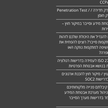
CCP
ביצוע מבדק חדירה / Penetration Test /
חת מידע וסייבר במיקור חוץ –
 להגדיל את היכולת שלכם לזהות
תקפות סייבר? רוצים להפחית את
שיפה למתקפות נוזקה ו/או
ופרה?
תקן 27701 ISO לעמידה בדרישות רגולציה
ת בנושא אבטחת הפרטיות
עוץ / מיקור חוץ להכנת ארגונים
ישות SOC2
קיבלתם פנייה מלקוחותיכם
ניהול מערכת אבטחת המידע
ד בדרישות מערך הסייבר