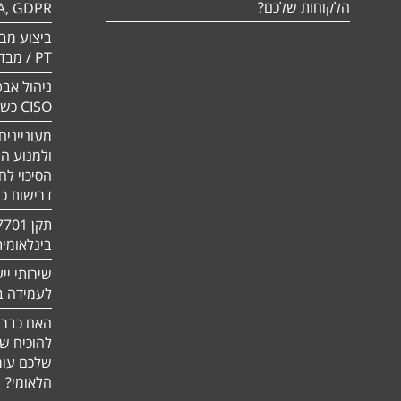
הלקוחות שלכם?
A, GDPR
PT / מבדק חוסן
ניהול אבט
CISO כשירות
מעוניינים
ולמנוע ה
הסיכוי לח
דרישות כ
בינלאומי
שירותי יי
לעמידה בדר
האם כבר 
להוכיח ש
שלכם עומ
הלאומי?