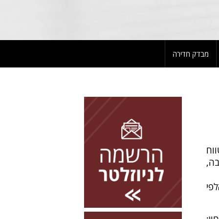
מבדק חדירה
להרשמה השאירו פרטים
ווח
בה,
פי
ון;