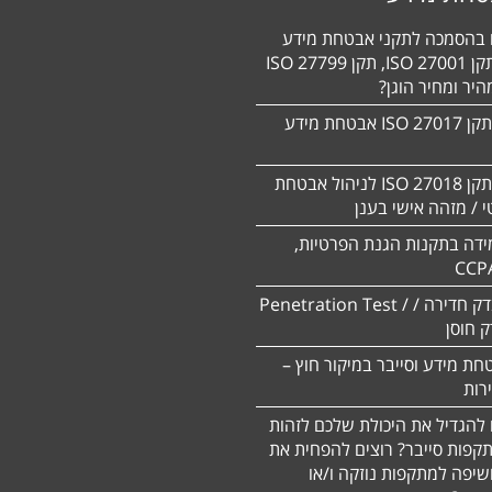
ם בהסמכה לתקני אבטחת מידע
HIPAA, תקן 27001 ISO, תקן 27799 ISO
יר ומחיר הוגן?
הסמכה לתקן 27017 ISO אבטחת מידע
הסמכה לתקן ISO 27018 לניהול אבטחת
 / מזהה אישי בענן
ידה בתקנות הגנת הפרטיות,
CCP
ביצוע מבדק חדירה / Penetration Test /
חת מידע וסייבר במיקור חוץ –
 להגדיל את היכולת שלכם לזהות
תקפות סייבר? רוצים להפחית את
שיפה למתקפות נוזקה ו/או