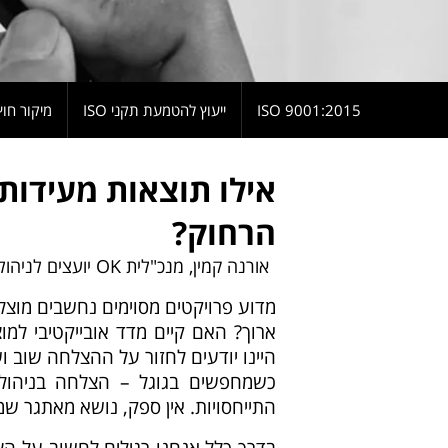
9001:2015 ISO
ייעוץ להטמעת תקני ISO
מיקור חוץ
אילו תוצאות מעידות 
הרחוק?
אורנה קמין, מנכ"לית OK יועצים לניהול
מדוע פרויקטים מסוימים נחשבים מוצל
ארוך? האם קיים מדד אובייקטיבי למוצ
היינו יודעים לחזור על ההצלחה שוב וש
כשמחפשים בגוגל – הצלחה בניהול פ
התייחסויות. אין ספק, נושא מאתגר שמע
בדרך כלל אנחנו רגילים לחשוב על הצל