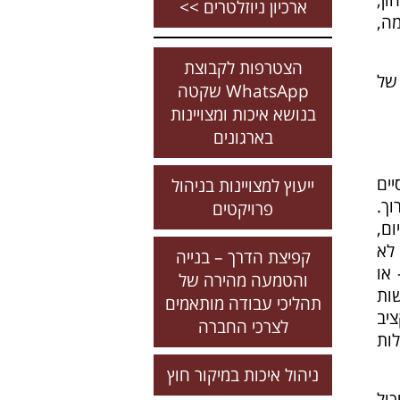
ארכיון ניוזלטרים >>
ה,
הצטרפות לקבוצת
של
WhatsApp שקטה
בנושא איכות ומצויינות
בארגונים
ים
ייעוץ למצויינות בניהול
וך.
פרויקטים
ם,
לא
קפיצת הדרך – בנייה
או
והטמעה מהירה של
ות
תהליכי עבודה מותאמים
ציב
לצרכי החברה
ות
ניהול איכות במיקור חוץ
כול