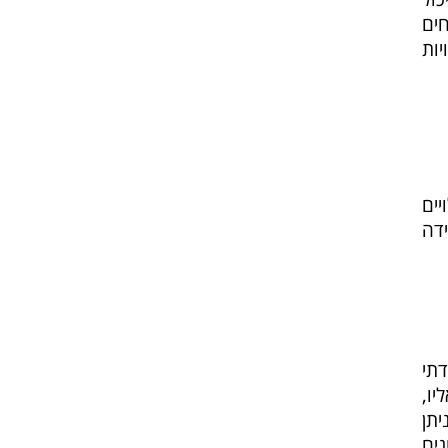
חים
יות
יים
דה
תי
יו,
יתן
ים