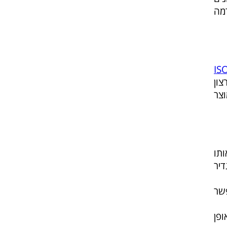
מה
צון
וצר
ותו
יר
פשר
פן