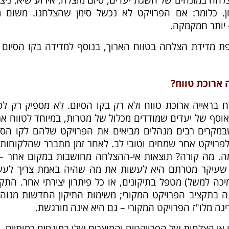
ן. כלומר: אם הפרויקט לא נכשל סימן שהצלחנו. משום מ
 יותר חמקמקה.
מדידת הצלחה בטווח הארוך, בנוסף למדידה בקו הסיום 
 ארוכת טווח?
 בראייה ארוכת טווח ולא רק בקו הסיום. לא מספיק רק לסי
אוסף של יעדים שמודדים מכלול של מטרות, במיוחד לטווח אר
 שבמקרים רבים מנהלים מביאים את הפרויקט שלהם לקו הסיו
לפרויקט אחר שמחים וטובי לב. לאחר זמן מתברר שהלקוחות 
ומה. מה קורה? תוצאות אי-ההצלחה מחושבות במקום אחר – 
 שעיקר מטרתם היא לעשות את מה שהיה באמת צריך לעש
יכה למשל) מטפל בתיקונים, או כל פיתרון יצירתי אחר. התק
 בתקציב הפרויקט המקורי; משימות התיקון החדשות מנוהל
 מלו"ז הפרויקט המקורי – גם היא אינה מורגשת.
 אי הצלחות של הפרויקטים והמוצרים שלו במונחים כמותיים, י