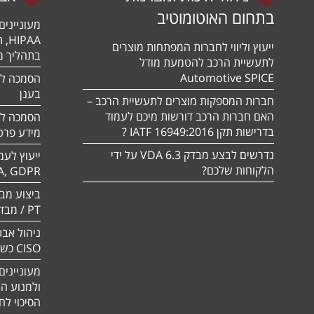
בתחום האוטומוטיב
מעונייני
ייעוץ וליווי לחברות המפתחות מוצרים
בתהליך מה
לתעשיית הרכב להטמעת מודל
Automotive SPICE
בענן
חברות המספקות מוצרים לתעשיית הרכב –
האם חברות הרכב דורשות מיכם לעמוד
בדרישות תקן 16949:2016 IATF ?
מידע פרטי
נדרשים לבצע מבדק VDA 6.3 על ידי
ייעוץ לעמ
הלקוחות שלכם?
A, GDPR
PT / מבדק חוסן
ניהול אבט
CISO כשירות
מעוניינים
ולמנוע ה
הסיכוי לח