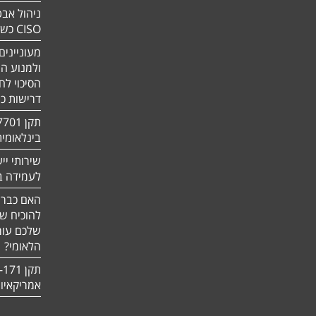
ניהול אבט
CISO כשירות
מעוניינים
ולמנוע ה
הסיכוי לח
דרישות כ
בינלאומי
שירותי יי
לעמידה בדר
האם כבר 
להוכיח ש
שלכם עומ
הלאומי?
אמריקאיו