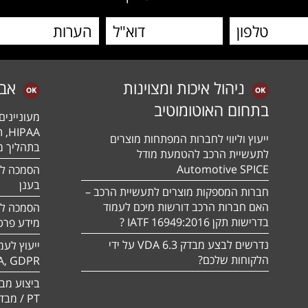
ניהול איכות ומצוינות
אב
בתחום האוטומוטיב
מעונייני
ייעוץ וליווי לחברות המפתחות מוצרים
בתהליך מה
לתעשיית הרכב להטמעת מודל
Automotive SPICE
בענן
חברות המספקות מוצרים לתעשיית הרכב –
האם חברות הרכב דורשות מיכם לעמוד
בדרישות תקן 16949:2016 IATF ?
מידע פרטי
נדרשים לבצע מבדק VDA 6.3 על ידי
ייעוץ לעמ
הלקוחות שלכם?
A, GDPR
PT / מבדק חוסן