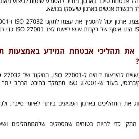
הול אבטחת סייבר בארגון, מחייב להטמיע שיטות לביצוע מאו
ל הכשרת אנשים בארגון שיעסקו בנושא.
27032 ISO אינו תקן שעומד בפני עצמו. ארגון יכו
ISO ביחד באותו המבדק. 27032 ISO הינו אוסף של בקרות שיש ל
ג את תהליכי אבטחת המידע באמצעות תק
המטרות והיעדים של ISO 27032 עשויים להיראות דומים ל-SO 27001
מצטמצם לאבטחת סייבר במרחב הקיברנטי, בעוד ש-ISO 27001 מתמקד בהיבט הרחב
לזהות ולסווג את התהליכים בארגון הפגיעים ביותר לאיומי סייבר, ולנ
התקן כדי להיות בטוחים שהספקים שלהםתהליכים ושיט