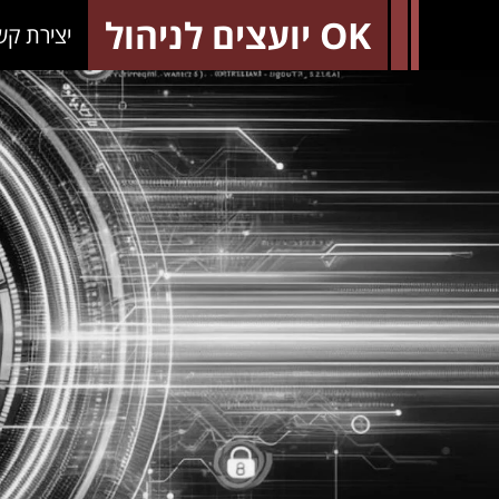
OK יועצים לניהול
יצירת קש