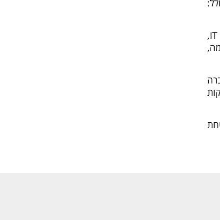
לל:
היועץ מוביל את אירוע ההדמיה, עם משתתפים ממחלקות שונות, לרבות: הנהלת החברה, IT,
ה,
רה
ות
חת