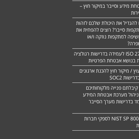
חת מידע וסייבר במיקור חוץ –
 להגדיל את היכולת שלכם לזהות
תקפות סייבר? רוצים להפחית את
שיפה למתקפות נוזקה ו/או
ופרה?
תקן 27701 ISO לעמידה בדרישות רגולציה
ת בנושא אבטחת הפרטיות
עוץ / מיקור חוץ להכנת ארגונים
ישות SOC2
קיבלתם פנייה מלקוחותיכם
ניהול מערכת אבטחת המידע
ד בדרישות מערך הסייבר
תקן NIST SP 800-171 לספקי חברות
ת