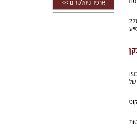
בטח
ארכיון ניוזלטרים >>
ל להסמיך את עצמו לתקני 27032 ISO ו-27001
יישם לצד ISO 27001 כדי לסייע
ן
I, המיקוד של ISO 27032
 יותר של
קוט
ות