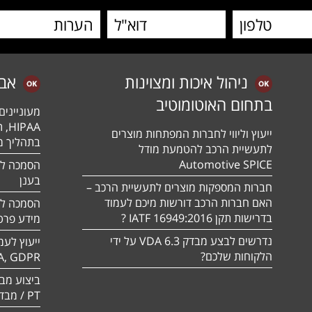
ניהול איכות ומצוינות
אב
בתחום האוטומוטיב
מעונייני
ייעוץ וליווי לחברות המפתחות מוצרים
בתהליך מה
לתעשיית הרכב להטמעת מודל
Automotive SPICE
בענן
חברות המספקות מוצרים לתעשיית הרכב –
האם חברות הרכב דורשות מיכם לעמוד
בדרישות תקן 16949:2016 IATF ?
מידע פרטי
נדרשים לבצע מבדק VDA 6.3 על ידי
ייעוץ לעמ
הלקוחות שלכם?
A, GDPR
PT / מבדק חוסן