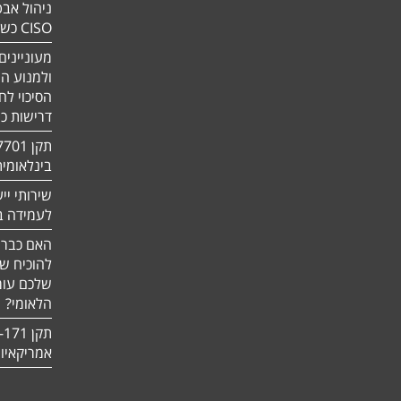
ניהול אבט
CISO כשירות
מעוניינים
ולמנוע ה
הסיכוי לח
דרישות כ
בינלאומי
שירותי יי
לעמידה בדר
האם כבר 
להוכיח ש
שלכם עומ
הלאומי?
אמריקאיו