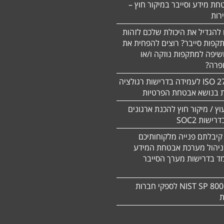
חת מידע וסייבר במיקור חוץ –
 להגדיל את היכולת שלכם לזהות
תקפות סייבר? רוצים להפחית את
שיפה למתקפות נוזקה ו/או
ופרה?
תקן 27701 ISO לעמידה בדרישות רגולציה
ת בנושא אבטחת הפרטיות
עוץ / מיקור חוץ להכנת ארגונים
ישות SOC2
קיבלתם פנייה מלקוחותיכם
ניהול מערכת אבטחת המידע
ד בדרישות מערך הסייבר
תקן NIST SP 800-171 לספקי חברות
ת