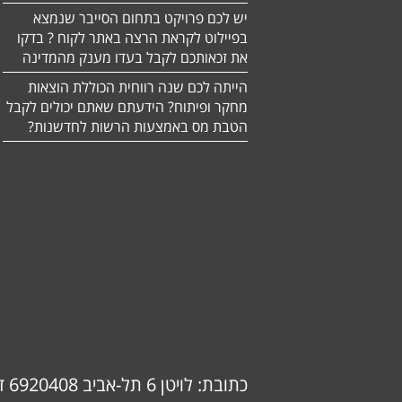
יש לכם פרויקט בתחום הסייבר שנמצא
בפיילוט לקראת הרצה באתר לקוח ? בדקו
את זכאותכם לקבל בעדו מענק מהמדינה
הייתה לכם שנה רווחית הכוללת הוצאות
מחקר ופיתוח? הידעתם שאתם יכולים לקבל
הטבת מס באמצעות הרשות לחדשנות?
כתובת: לויטן 6 תל-אביב 6920408 דוא"ל: info@ok-consulting.co.il טלפון: 0537739018 (אורנה)