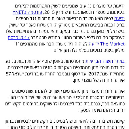
ידיעות על מוצרים נגועים שמגיעים לשוק מתפרסמות לבקרים
בעיתונות. מספר דוגמאות: בחודש מרץ 2015,
פורסמה ב
YNET
ידיעה
לפיה מצא משרד הבריאות שאריות תרופות נגד טפילים
בריכוז גבוה בביצים המיובאים מטורקיה. המשלוח נאסר על שיווק
בישראל וליבואן נגרם נזק כבד בעקבות אי עמידה בהתחייבויות שלו
לאספקת סחורה כלפי רשתות המזון. בחודש ספטמבר
2017 פרסם
The Market ידיעה
לפיה הוריד משרד הבריאות מהמדפים11
מיליון ביצים נגועים בסלמונלה מזן אלים.
באתר משרד הבריאות
מתפרסמות באופן שוטף אזהרות רבות בנוגע
להורדת מוצרי מזון מהמדפים בעקבות סיכונים בריאותיים לצרכנים.
מתחילת שנת 2017 ועד לסוף נובמבר התרחשו במדינת ישראל 57
אירועי החזרה של מוצרי מזון.
אירועי הורדת מוצרי מזון מהמדפים קשורים להתממשות סיכונים
בטיחותיים במסגרת תהליכי ייצור ו/או אריזה ושיווק של מוצרי מזון.
כתוצאה מכך, נגרם נזק כבד ליצרנים ולמשווקים בהיבטים הקשורים
זה בזה: התדמיתי והעסקי.
קיימת חשיבות רבה לזיהוי וטיפול בסיכונים הקשורים לבטיחות במזון
עוד בטרם התממשותם. השיטה הטובה ביותר לניהול סיכוני המזון