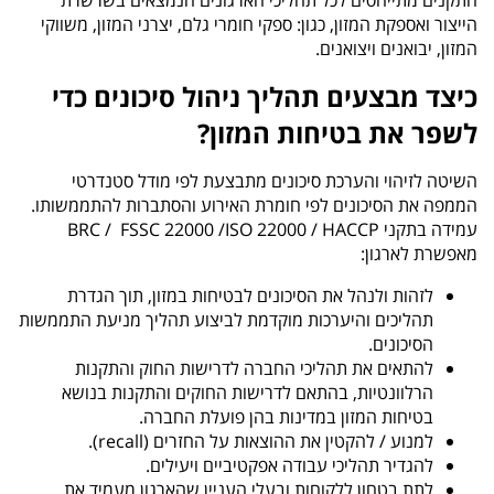
התקנים מתייחסים לכל תהליכי הארגונים הנמצאים בשרשרת
הייצור ואספקת המזון, כגון: ספקי חומרי גלם, יצרני המזון, משווקי
המזון, יבואנים ויצואנים.
כיצד מבצעים תהליך ניהול סיכונים כדי
לשפר את בטיחות המזון?
השיטה לזיהוי והערכת סיכונים מתבצעת לפי מודל סטנדרטי
הממפה את הסיכונים לפי חומרת האירוע והסתברות להתממשותו.
עמידה בתקני
HACCP
/ 22000
ISO
/ BRC / FSSC 22000
מאפשרת לארגון:
לזהות ולנהל את הסיכונים לבטיחות במזון, תוך הגדרת
תהליכים והיערכות מוקדמת לביצוע תהליך מניעת התממשות
הסיכונים.
להתאים את תהליכי החברה לדרישות החוק והתקנות
הרלוונטיות, בהתאם לדרישות החוקים והתקנות בנושא
בטיחות המזון במדינות בהן פועלת החברה.
למנוע / להקטין את ההוצאות על החזרים (
recall
).
להגדיר תהליכי עבודה אפקטיביים ויעילים.
לתת בטחון ללקוחות ובעלי העניין שהארגון מעמיד את