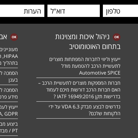
ניהול איכות ומצוינות
אב
בתחום האוטומוטיב
מעונייני
ייעוץ וליווי לחברות המפתחות מוצרים
בתהליך מה
לתעשיית הרכב להטמעת מודל
Automotive SPICE
בענן
חברות המספקות מוצרים לתעשיית הרכב –
האם חברות הרכב דורשות מיכם לעמוד
בדרישות תקן 16949:2016 IATF ?
מידע פרטי
נדרשים לבצע מבדק VDA 6.3 על ידי
ייעוץ לעמ
הלקוחות שלכם?
A, GDPR
PT / מבדק חוסן