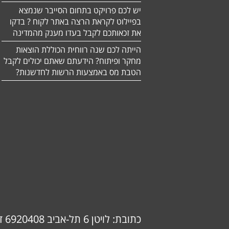
יש לכם פרויקט בתחום הסייבר שנמצא
בפיילוט לקראת הרצה באתר לקוח ? בדקו
את זכאותכם לקבל בעדו מענק מהמדינה
הייתה לכם שנה רווחית הכוללת הוצאות
מחקר ופיתוח? הידעתם שאתם יכולים לקבל
הטבת מס באמצעות הרשות לחדשנות?
כתובת: לויטן 6 תל-אביב 6920408 דוא"ל: info@ok-consulting.co.il טלפון: 0537739018 (אורנה)