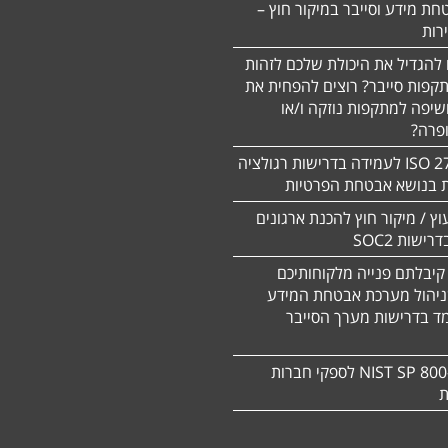
חת מידע וסייבר במיקור חוץ –
 להגדיל את היכולת שלכם לזהות
תקפות סייבר? רוצים להפחית את
שיפה למתקפות נוזקה ו/או
ופרה?
תקן 27701 ISO לעמידה בדרישות רגולציה
ת בנושא אבטחת הפרטיות
עוץ / מיקור חוץ להכנת ארגונים
ישות SOC2
קיבלתם פנייה מלקוחותיכם
ניהול מערכת אבטחת המידע
ד בדרישות מערך הסייבר
תקן NIST SP 800-171 לספקי חברות
ת