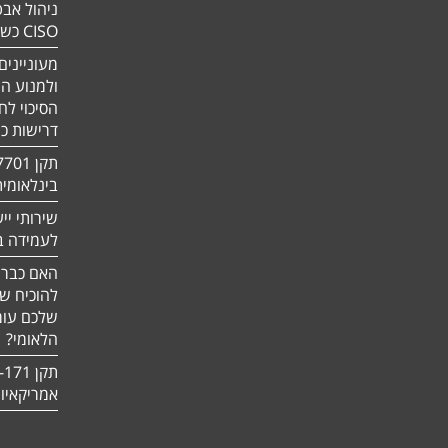
ניהול אבט
CISO כשירות
מעוניינים
ולמנוע ה
הסיכוי לח
דרישות כ
בינלאומי
שירותי יי
לעמידה בדר
האם כבר 
להוכיח ש
שלכם עומ
הלאומי?
אמריקאיו