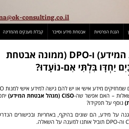
הגנת הפרטיות
אבטחת מידע וסייבר
קבלת מענקים מהמדינה
CISO (מנהל אבטחת המידע) ו-DPO (ממונה אבטחת
 יַחְדָּו בִּלְתִּי אִם-נוֹעָדוּ?
החל מאוגוסט 2025 חובה על ארגוני
שאלות – האם אפשר שה-
CISO
(מנהל אבטחת המידע)
יתפ
)
נוסף על תפקידו?
ה על מידע, הם שונים בהיקף, באחריות ובכישורים הנדרש