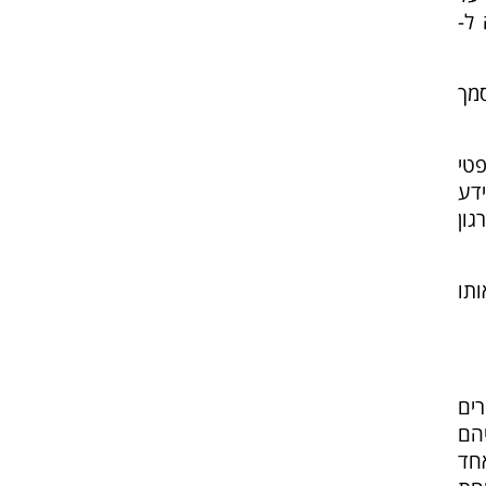
יתכן שה-DPO לא ירשה ל-
סמך
ד המשפטי
ידע
ארגון
אותו
רים
יהם
אחד