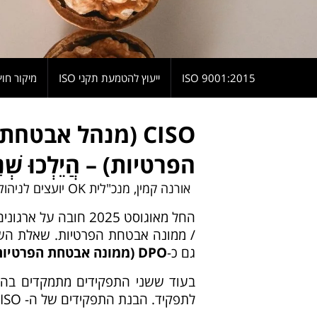
9001:2015 ISO
ייעוץ להטמעת תקני ISO
מיקור חוץ
הפרטיות) – הֲיֵלְכוּ שְׁנַיִם
אורנה קמין, מנכ"לית OK יועצים לניהול
/ ממונה אבטחת הפרטיות. שאלת ה
גם כ-
DPO
(ממונה אבטחת הפרטיות
בעוד ששני התפקידים מתמקדים בהגנ
לתפקיד. הבנת התפקידים של ה- CISO וה-DPO תוביל אותנו למענה על השאלה.