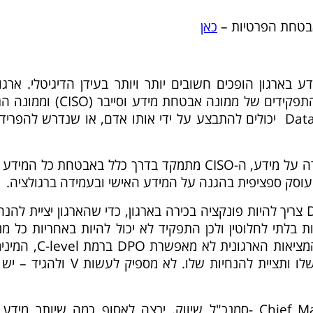
כאן
בארגון הופכים חשובים יותר ויותר בעידן הדיגיטלי. ארגו
מתמודדים עם שאלה חשובה: האם התפקידים של ממונה אבטחת מידע וסייבר
הפרטיות Data privacy Officer – DPO יכולים להתבצע על ידי אותו אדם, או שנדרש להפרי
בעוד ששני התפקידים עוסקים בשמירה על מידע, ה-CISO מתמקד בדרך כלל באבטחת כל המיד
מבחינת הגדרת החוק היבש – ה-DPO צריך להיות פונקציה בכירה בארגון, כדי שהארגון יציית להנ
זאת, ה-DPO צריך להיות בלתי לחלוטין ולכן התפקיד לא יכול להיות באחריות כל 
אחר ברמה של C-level. במקרה שהמציאות הארגונית לא מאפשרת 
הוא שההנהלה תקרא את הדו"חות שלו ותציית להנחיות שלו. לא מספיק לעשות 
למשל – Chief Marketing Officer (CMO) -סמנכ"ל שיווק, ירצה לאסוף כמה שיותר מי