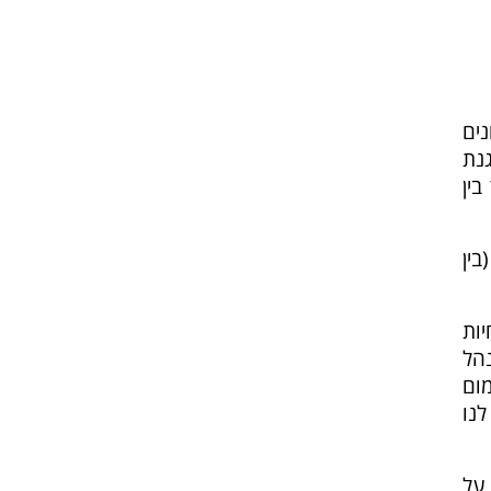
נים
 (CISO) וממונה הגנת
ד בין
ע (בין
חיות
מנהל
DPO ברמת C-level, המינימום
V ולהגיד – יש לנו
דע על