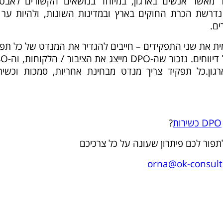
תר מאשר אנשים בארגון, במיוחד בנושאים הקשורים לאבט
דרשת הכרת החוקים בארץ ובמדינות השונות, ולהיות ער 
ים.
מית את שני התפקידים – חייבים להגדיר את המנדט של כל תפ
באופן ברור ולייצר מנגנוני אי תלות של
גון.כל תפקיד צריך מנדט מבחינת אחריות, סמכות וכשירו
DPO כשירות
?
תפור לכם פיתרון שעונה על כל צרכיכם
orna@ok-consulti
W