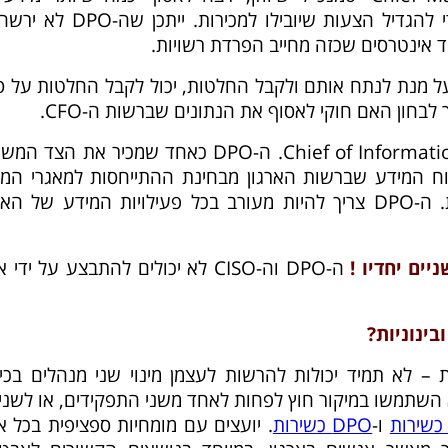
הלקוחות והלקוחות הפוטנציאלים כדי להגדיל הצעות שיובילו למכירות. י
שאוסף נתונים על מנת לנתח אותם ולקבל החלטות, יכול לקבל החלטות על 
דוגמה שלישית – DPO מול Chief of Information (CIO). ה-DPO כאחד שמכיר את הצ
את ה-CIO לאחר ניתוח המידע שברשות הארגון מבחינת ההתייחסות למאגרי המ
והגישה למאגרי המידע של הלקוחות. ה-DPO צריך להיות מעורב בכל פעילויות המידע של ה
יים יחדיו !
ה-DPO וה-CISO לא יכולים להתבצע על ידי 
בינוניות?
ת – לא תמיד יכולות להרשות לעצמן מינוי שני מנהלים בכי
D. המלצתינו היא השתמשו במיקור חוץ לפחות לאחד משני התפקידים, או לשנ
ו-
DPO כשירות
. יועצים עם מומחיות ספציפית בכל 