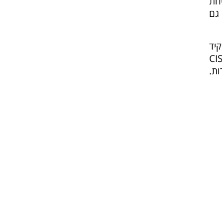
חת
גם
קיד
 דיווחים. נזכור שה-DPO מייצג את הציבור / הלקוחות, וה-CISO
ת.