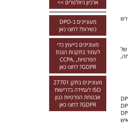
ארכיון ניוזלטרים >>
את תפקיד ה-CISO וגם את תפקיד ה-DPO, נדרש
מעוניינים ב-DPO
כשירות? לחצו כאן
מעוניינים בייעוץ כדי
בר של
לעמוד בתקנות הגנת
ה,
הפרטיות, CCPA,
GDPR? לחצו כאן
מעוניינים בתקן 27701
ISO לעמידה בדרישות
אבטחת הפרטיות כגון
י, או שיש להם גישה למידע אישי של הלקוחות שלהם, ה-DPO
GDPR? לחצו כאן
יותו להבטיח את זכויות הלקוחות של הארגון. כלומר: ה-DPO
נות ולחוקים בנושא הגנת הפרטיות. תחומי האחריות של ה-DPO
יש