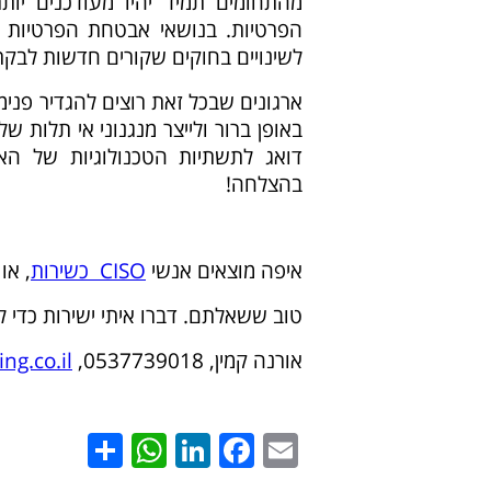
מהתחומים תמיד יהיו מעודכנים יו
הפרטיות. בנושאי אבטחת הפרטיות נ
לשינויים בחוקים שקורים חדשות לבקר
ארגונים שבכל זאת רוצים להגדיר פני
דואג לתשתיות הטכנולוגיות של האר
בהצלחה!
איפה מוצאים אנשי
CISO כשירות
, או
טוב ששאלתם. דברו איתי ישירות כדי ל
אורנה קמין, 0537739018,
ng.co.il
hatsApp
Share
LinkedIn
Facebook
Email