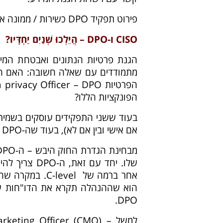
פירוט תפקיד DPO כשירות / ממונה אבטחת הפרטיות –
CISO ו-DPO – הֲיֵלְכוּ שְׁנַיִם יַחְדָּיו?
הגנת פרטיות הנתונים ואבטחת המידע 
הפונקציות הללו?
אם אישי ובין אם לא), בעוד שה-DPO עוסק ספציפית בהגנה על המידע האישי ובעמידה ברגולציה.
שלו. יחד עם 
DPO.