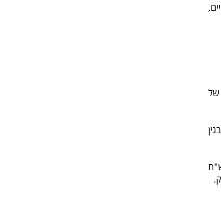
ם,
של
גין
 הופרו רשאי להגיש תביעה ולקבל פיצוי של עד 10,000 ש"ח
.