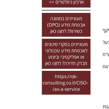
ארכיון ניוזלטרים >>
מעוניינים בממונה
אבטחת מידע (DPO)
יקף
כשירות? לחצו כאן
על
מעוניינים בסקרי סיכונים
לאבטחת מידע טכנולוגי
ולים לתבוע פיצויים של עד 10,000 ש"ח
או אפליקטיבי וביצוע
מבדק חדירה? לחצו כאן
וח
https://ok-
consulting.co.il/CISO-
as-a-service/
ות