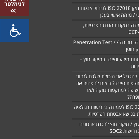
הסמכה לתקן ISO 27018 לניהול אבטחת
 / מזהה אישי בענן
ידה בתקנות הגנת הפרטיות,
CCP
ביצוע מבדק חדירה / Penetration Test /
חת מידע וסייבר במיקור חוץ –
 להגדיל את היכולת שלכם לזהות
תקפות סייבר? רוצים להפחית את
שיפה למתקפות נוזקה ו/או
ופרה?
תקן 27701 ISO לעמידה בדרישות רגולציה
ת בנושא אבטחת הפרטיות
עוץ / מיקור חוץ להכנת ארגונים
ישות SOC2