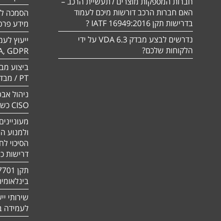
חברות המספקות מוצרים לתעשיית הרכב –
האם חברות הרכב דורשות מיכם לעמוד
בדרישות תקן 16949:2016 IATF ?
מידע פרטי
נדרשים לבצע מבדק VDA 6.3 על ידי
ייעוץ לעמ
הלקוחות שלכם?
A, GDPR
PT / מבדק חוסן
ניהול אבט
CISO כשירות
מעוניינים
ולמנוע ה
הסיכוי לח
דרישות כ
בינלאומי
שירותי יי
לעמידה בדר