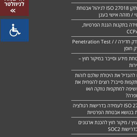
הסמכה לתקן ISO 27018 לניהול אבטחת
 / מזהה אישי בענן
ידה בתקנות הגנת הפרטיות,
CCP
ביצוע מבדק חדירה / Penetration Test /
חת מידע וסייבר במיקור חוץ –
 להגדיל את היכולת שלכם לזהות
תקפות סייבר? רוצים להפחית את
שיפה למתקפות נוזקה ו/או
ופרה?
תקן 27701 ISO לעמידה בדרישות רגולציה
ת בנושא אבטחת הפרטיות
עוץ / מיקור חוץ להכנת ארגונים
ישות SOC2