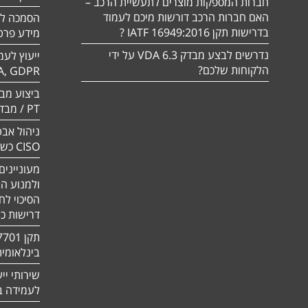
חברות המספקות מוצרים לתעשיית הרכב –
האם חברות הרכב דורשות מיכם לעמוד
בדרישות תקן 16949:2016 IATF ?
מידע פרטי
נדרשים לבצע מבדק VDA 6.3 על ידי
ייעוץ לעמ
הלקוחות שלכם?
A, GDPR
PT / מבדק חוסן
ניהול אבט
CISO כשירות
מעוניינים
ולמנוע ה
הסיכוי לח
דרישות כ
בינלאומי
שירותי יי
לעמידה בדר