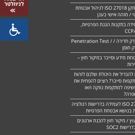
הסמכה לתקן ISO 27018 לניהול אבטחת
 / מזהה אישי בענן
ידה בתקנות הגנת הפרטיות,
CCP
ביצוע מבדק חדירה / Penetration Test /
חת מידע וסייבר במיקור חוץ –
 להגדיל את היכולת שלכם לזהות
תקפות סייבר? רוצים להפחית את
שיפה למתקפות נוזקה ו/או
ופרה?
תקן 27701 ISO לעמידה בדרישות רגולציה
ת בנושא אבטחת הפרטיות
עוץ / מיקור חוץ להכנת ארגונים
ישות SOC2