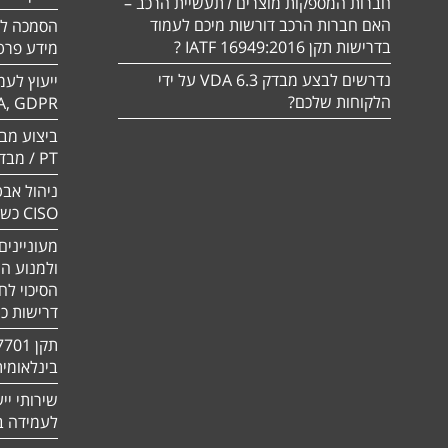
חברות המספקות מוצרים לתעשיית הרכב –
האם חברות הרכב דורשות מיכם לעמוד
בדרישות תקן 16949:2016 IATF ?
מידע פרטי
נדרשים לבצע מבדק VDA 6.3 על ידי
ייעוץ לעמ
הלקוחות שלכם?
A, GDPR
PT / מבדק חוסן
ניהול אבט
CISO כשירות
מעוניינים
ולמנוע ה
הסיכוי לח
דרישות כ
בינלאומי
שירותי יי
לעמידה בדר