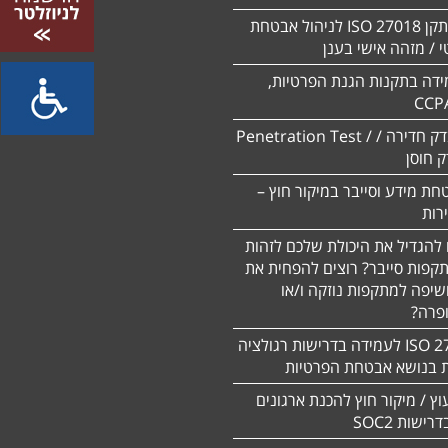
הסמכה לתקן ISO 27018 לניהול אבטחת
 / מזהה אישי בענן
ידה בתקנות הגנת הפרטיות,
CCP
ביצוע מבדק חדירה / Penetration Test /
חת מידע וסייבר במיקור חוץ –
 להגדיל את היכולת שלכם לזהות
תקפות סייבר? רוצים להפחית את
שיפה למתקפות נוזקה ו/או
ופרה?
תקן 27701 ISO לעמידה בדרישות רגולציה
ת בנושא אבטחת הפרטיות
עוץ / מיקור חוץ להכנת ארגונים
ישות SOC2