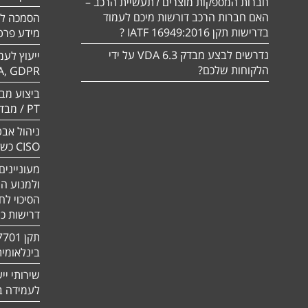
חברות המספקות מוצרים לתעשיית הרכב –
האם חברות הרכב דורשות מיכם לעמוד
בדרישות תקן 16949:2016 IATF ?
מידע פרטי
נדרשים לבצע מבדק VDA 6.3 על ידי
ייעוץ לעמ
הלקוחות שלכם?
A, GDPR
PT / מבדק חוסן
ניהול אבט
CISO כשירות
מעוניינים
ולמנוע ה
הסיכוי לח
דרישות כ
בינלאומי
שירותי יי
לעמידה בדר