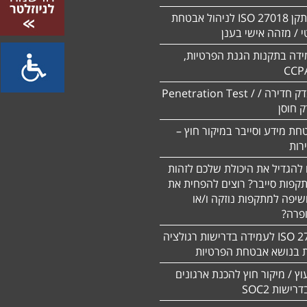
הסמכה לתקן ISO 27018 לניהול אבטחת
 / מזהה אישי בענן
ידה בתקנות הגנת הפרטיות,
CCP
ביצוע מבדק חדירה / Penetration Test /
חת מידע וסייבר במיקור חוץ –
 להגדיל את היכולת שלכם לזהות
תקפות סייבר? רוצים להפחית את
שיפה למתקפות נוזקה ו/או
ופרה?
תקן 27701 ISO לעמידה בדרישות רגולציה
ת בנושא אבטחת הפרטיות
עוץ / מיקור חוץ להכנת ארגונים
ישות SOC2