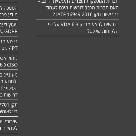
חברות המספקות מוצרים לתעשיית הרכב –
האם חברות הרכב דורשות מיכם לעמוד
בדרישות תקן 16949:2016 IATF ?
מידע פרטי
נדרשים לבצע מבדק VDA 6.3 על ידי
ייעוץ לעמ
הלקוחות שלכם?
A, GDPR
PT / מבדק חוסן
ניהול אבט
CISO כשירות
מעוניינים
ולמנוע ה
הסיכוי לח
דרישות כ
בינלאומי
שירותי יי
לעמידה בדר