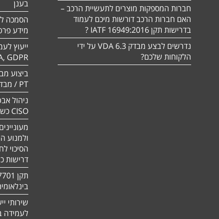
בענן
חברות המספקות מוצרים לתעשיית הרכב –
האם חברות הרכב דורשות מיכם לעמוד
בדרישות תקן 16949:2016 IATF ?
מידע פרטי
נדרשים לבצע מבדק VDA 6.3 על ידי
ייעוץ לעמ
הלקוחות שלכם?
A, GDPR
PT / מבדק חוסן
ניהול אבט
CISO כשירות
מעוניינים
ולמנוע ה
הסיכוי לח
דרישות כ
בינלאומי
שירותי יי
לעמידה בדר