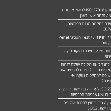
הסמכה לתקן ISO 27018 לניהול אבטחת
 / מזהה אישי בענן
ידה בתקנות הגנת הפרטיות,
CCP
ביצוע מבדק חדירה / Penetration Test /
חת מידע וסייבר במיקור חוץ –
 להגדיל את היכולת שלכם לזהות
תקפות סייבר? רוצים להפחית את
שיפה למתקפות נוזקה ו/או
ופרה?
תקן 27701 ISO לעמידה בדרישות רגולציה
ת בנושא אבטחת הפרטיות
עוץ / מיקור חוץ להכנת ארגונים
ישות SOC2