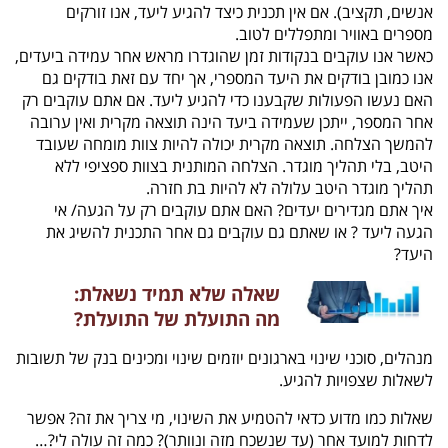
אנשים, תקציב). אם אין תכנית כיצד להגיע ליעד, אנו זורקים
מספרים באוויר ומתפללים לטוב.
כאשר אנו עוקבים בנקודות זמן שהוגדרו מראש אחר עמידה ביעדים,
אנו כמובן בודקים את היעד המספרי, אך יחד עם זאת בודקים גם
האם נעשו הפעולות שקבענו כדי להגיע ליעד. אם אתם עוקבים רק
אחר המספר, ייתכן שעמידה ביעד הינה תוצאה מקרית ואין ערובה
להמשך הצלחה. תוצאה מקרית יכולה להיות צוות מומחה שעובד
היטב, בלי תהליך מוגדר. הצלחה המותנית בצוות ספציפי ללא
תהליך מוגדר היטב עלולה לא להיות בת חזרה.
איך אתם מגדירים יעדים? האם אתם עוקבים רק על הגעה/ אי
הגעה ליעד ? או שאתם גם עוקבים גם אחר התכנית להשיג את
היעד?
שאלה שלא תמיד נשאלת:
מה התועלת של התועלת?
מנהלים, סוכני שינוי בארגונים יוזמים שינוי ומכינים בנק של תשובות
לשאלות שצפויות להגיע.
שאלות כמו מדוע כדאי להטמיע את השינוי, מי צריך את זה? אפשר
לדחות למועד אחר (עד שנשכח מזה ונוותר)? כמה זה עולה לי?…