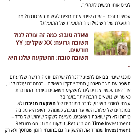
לגייס אותו רגשית לתהליך.
עכשיו תורכם – איזה שינוי אתם רוצים לעשות בארגונכם? מה
התועלת של השינוי? ומה התועלת של התועלת?
שאלה טובה: כמה זה עולה לנו?
תשובה גרועה: XX שקלים; YY
חודשים.
תשובה טובה: ההשקעה שלנו היא
..
סוכני שינוי, בבואם להציג להנהלה שלהם יוזמה חדשה שלדעתם
תשפר את מצב הארגון, תמיד ייתקלו בשאלה – "כמה זה עולה לנו",
או "האם עכשיו אנו יכולים להשקיע משאבים ביוזמה המדוברת
כאשר יש נושאים הרבה יותר בוערים?
עצתי לסוכני השינוי, לדבר במונחים של
השקעה מניבה
ולא
במונחים של עלות. השקעה מניבה, כשמה כן היא: היא מניבה
פירות ולא רק שואבת משאבים. מציעה לשקול שימוש של מדד –
Time
Return on
Investment, במקום המדד: Return on
Investment שמודד את ההשקעה גם במונחי הזמן שנחסך ולא רק