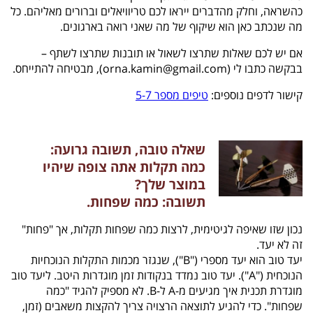
כהשראה, וחלק מהדברים ייראו לכם טריוויאלים וברורים מאליהם. כל
מה שנכתב כאן הוא שיקוף של מה שאני רואה בארגונים.
אם יש לכם שאלות שתרצו לשאול או תובנות שתרצו לשתף –
בבקשה כתבו לי (orna.kamin@gmail.com), מבטיחה להתייחס.
קישור לדפים נוספים:
טיפים מספר 5-7
שאלה טובה, תשובה גרועה:
כמה תקלות אתה צופה שיהיו
במוצר שלך?
תשובה: כמה שפחות.
נכון שזו שאיפה לגיטימית, לרצות כמה שפחות תקלות, אך "פחות"
זה לא יעד.
יעד טוב הוא יעד מספרי ("B"), שנגזר מכמות התקלות הנוכחיות
הנוכחית ("A"). יעד טוב נמדד בנקודות זמן מוגדרות היטב. ליעד טוב
מוגדרת תכנית איך מגיעים מ-A ל-B. לא מספיק להגיד "כמה
שפחות". כדי להגיע לתוצאה הרצויה צריך להקצות משאבים (זמן,