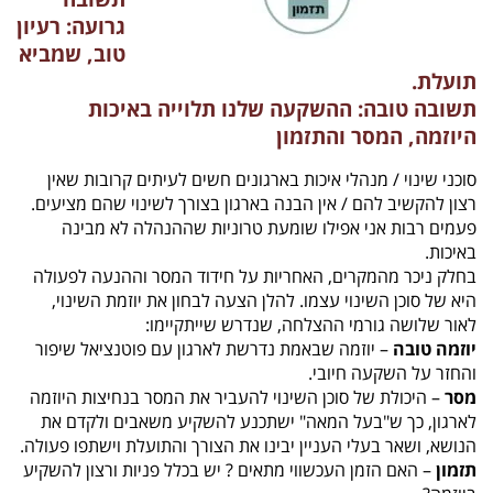
גרועה: רעיון
טוב, שמביא
תועלת.
תשובה טובה: ההשקעה שלנו תלוייה באיכות
היוזמה, המסר והתזמון
סוכני שינוי / מנהלי איכות בארגונים חשים לעיתים קרובות שאין
רצון להקשיב להם / אין הבנה בארגון בצורך לשינוי שהם מציעים.
פעמים רבות אני אפילו שומעת טרוניות שההנהלה לא מבינה
באיכות.
בחלק ניכר מהמקרים, האחריות על חידוד המסר וההנעה לפעולה
היא של סוכן השינוי עצמו. להלן הצעה לבחון את יוזמת השינוי,
לאור שלושה גורמי ההצלחה, שנדרש שייתקיימו:
יוזמה טובה
– יוזמה שבאמת נדרשת לארגון עם פוטנציאל שיפור
והחזר על השקעה חיובי.
מסר
– היכולת של סוכן השינוי להעביר את המסר בנחיצות היוזמה
לארגון, כך ש"בעל המאה" ישתכנע להשקיע משאבים ולקדם את
הנושא, ושאר בעלי העניין יבינו את הצורך והתועלת וישתפו פעולה.
תזמון
– האם הזמן העכשווי מתאים ? יש בכלל פניות ורצון להשקיע