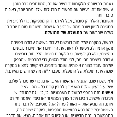
נענות בתשובה: הלקוחות דורשים את זה, המתחרים כבר מזמן
עושים את זה, נעשה את הפעולות הרגילות שלנו מהר יותר, באיכות
טובה יותר.
תשובות האלה הן טובות, אבל לא תמיד הן מספיקות כדי להניע את
הספינה לכיוון שונה ממה שכרגע היא שטה. תשובות טובות יותר הן
כאלה שמראות את
התועלת של התועלת
.
למשל, במקרה שלקוחות דורשים לעבוד בשיטת עבודה מסוימת
(תקן או מודל), אפשר להראות את הרווחים האמיתיים הנובעים
מהשינוי, ולא רק לעשות כי הלקוחות רוצים. הלקוחות דורשים
עבודה בשיטה מסוימת, לפי מודל מסוים, כדי להבטיח שהספק
שלהם עובד בצורה איכותית ועומד בזמנים. לא קשה למצוא במקרה
שכזה את התועלת של התועלת, מעבר ל"זה מה שדורשים מאיתנו".
ולא נשכח שגם המנהל המאשר הוא בן אדם. כדי שהמנהל שלכם
ישקיע ברעיון שלכם הוא צריך להבין קודם כל – מה ייצא לו
אישית
מזה בנוסף לתועלות הארגוניות. כן, כן – גם למנהל יש
אג'נדה אישית. הבינו את הצורך הסמוי והראו כיצד היוזמה תקדם
אותו. מה מניע אותו – גאווה? פחד? אגו? מוטיבציה? מבחינתו
השיפור יכול להתבטא בתוצאות מספריות, ביוקרה שיזכה בה,
התרגשות מיוזמה חדשנית, או מיליון סיבות אחרות. מצאו את הדרך