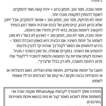
ביוזמה?
יוזמה טובה, מסר טוב, תזמון גרוע = יהיה קשה מאד להתקדם.
לשקול להמתין לתקופה טובה יותר.
יוזמה לא מדויקת, מסר טוב, תזמון טוב = אפשר להתקדם, אבל ייתכן
שלא בכיוון הנכון. קיים סיכון של בזבוז אנרגיה וחוסר רצון בעתיד
להקשיב ליוזמות טובות. כדאי לדייק ולחדד את היוזמה.
יוזמה טובה, מסר לא טוב, תזמון טוב = הארגון לא בשל / לא מוכן
לשמוע על יוזמת השינוי. אם הבעיה היא באופן העברת המסר –
נדרש להתאים את המסר לקהל כך שיהיה קל להבין ולרצות
להטמיע את השינוי. במקרים שכאלה, על סוכן השינוי / מנהל
האיכות לקחת אחריות על התוצאה ולנסות להסביר ל"לקוח" שלו
מדוע היוזמה חשובה, ולא רק בגלל ש"צריך".
חשבו על יוזמות שהצליחו, ויוזמות שלא הצליחו. האם ההצלחה או
אי ההצלחה נבעה מקיום / אי קיום של הגורמים הנ"ל? אשמח
לשמוע
מזמינה אותך להצטרף לקבוצת WhatsApp שקטה שבה אני
משתפת אחת לשבוע מאמר קצר או טיפ בנושא איכות ומצויינות
בארגונים.