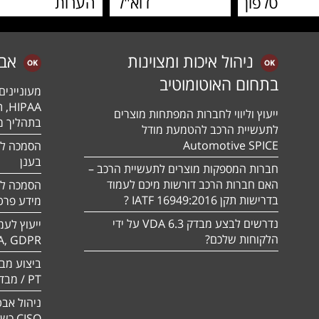
ניהול איכות ומצוינות
אב
בתחום האוטומוטיב
מעונייני
ייעוץ וליווי לחברות המפתחות מוצרים
בתהליך מה
לתעשיית הרכב להטמעת מודל
Automotive SPICE
בענן
חברות המספקות מוצרים לתעשיית הרכב –
האם חברות הרכב דורשות מיכם לעמוד
בדרישות תקן 16949:2016 IATF ?
מידע פרטי
נדרשים לבצע מבדק VDA 6.3 על ידי
ייעוץ לעמ
הלקוחות שלכם?
A, GDPR
PT / מבדק חוסן
ניהול אבט
CISO כשירות