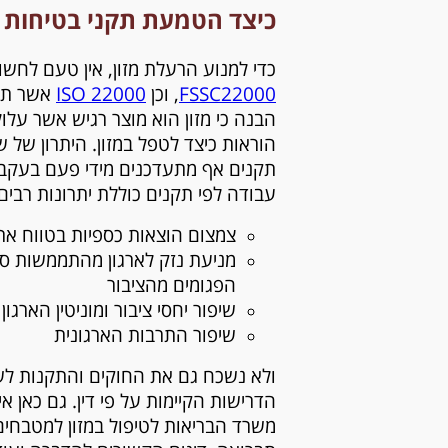
כיצד הטמעת תקני בטיחות ב
כדי למנוע הרעלת מזון, אין טעם לחשו
FSSC22000
,
וכן
ISO 22000
אשר תפק
הבנה כי מזון הוא מוצר רגיש אשר עלול
הוראות כיצד לטפל במזון. היתרון ש
תקנים אף מתעדכנים מידי פעם בעקב
עבודה לפי תקנים כוללת יתרונות רבים:
צמצום הוצאות כספיות בטווח ארו
מניעת נזק לארגון מהתממשות סיכ
הפגומים מהציבור
שיפור יחסי ציבור ומוניטין הארגון
שיפור התרבות הארגונית
ולא נשכח גם את החוקים והתקנות לשמ
הדרישות הקיימות על פי דין. גם כאן א
משרד הבריאות לטיפול במזון למטבחים 