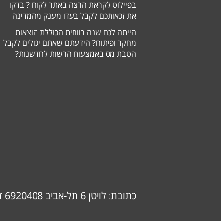
בפיילוט לקראת הרצה באתר לקוח ? בדקו
את זכאותכם לקבל בעדו מענק מהמדינה
הייתה לכם שנה רווחית הכוללת הוצאות
מחקר ופיתוח? הידעתם שאתם יכולים לקבל
הטבת מס באמצעות הרשות לחדשנות?
כתובת: לויטן 6 תל-אביב 6920408 דוא"ל: info@ok-consulting.co.il טלפון: 0537739018 (אורנה)