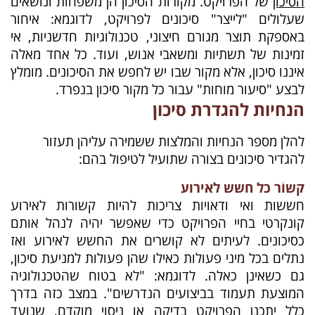
הסיכון
של הפרויקט. מקורות הסיכון הן משפחות ונושאים
שעלולים "לייצר" סיכונים לפרויקט, לדוגמא: איחור
באספקת תוצר מגורם חיצוני, טכנולוגיות חדשניות, אי
זמינות של תשתיות ומשאבי אנוש, ועוד. כל אחד מאלה
איננו סיכון, אלא מקור שבו יש לחפש את הסיכונים. מומלץ
לבצע "סיעור מוחות" עבור כל מקור סיכון בנפרד.
הנחיות להגדרת סיכון
להלן מספר הנחיות והמלצות ששמירה עליהן תעזור
להגדיר סיכונים בצורה שתועיל לטיפול בהם:
קשוֹר כל חשש לאירוע
חששות ואי ודאויות צריכות להיות קשורות לאירוע
קונקרטי בחיי הפרויקט כדי שאפשר יהיה לנהל אותם
כסיכונים. לעיתים לא קושרים את החשש לאירוע ואז
נתלים בכל מיני פעולות כאילו שהן פעולות למניעת סיכון,
גם כשאינן כאלה. לדוגמא: "לא בטוח שהטכנולוגיה
המוצעת תעמוד בביצועים הנדרשים". במצב כזה בדרך
כלל יתכנן הפרויקט בדיקה או ניסוי מוקדם, שנועד