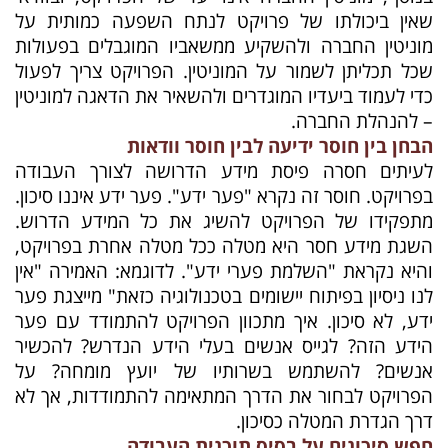
שאין ביכולתו של פרויקט לנתח השפעה כמותית על
מוניטין החברה ולהשקיע ממשאביו המוגבלים בפעולות
שכל תכליתן לשמור על המוניטין. הפרויקט צריך לפעול
כדי לעמוד ביעדיו המוגדרים ולהשאיר את הדאגה למוניטין
– להנהלת החברה.
הבחן בין חוסר ידיעה לבין חוסר וודאות
לעיתים חסרה פיסת מידע הדרושה לצורך העבודה
בפרויקט. חוסר זה נקרא "פער ידע". פער ידע איננו סיכון.
מתפקידו של הפרויקט להשיג את כל המידע הדרוש.
השגת מידע חסר היא מטלה ככל מטלה אחרת בפרויקט,
והיא נקראת "השלמת פערי ידע". לדוגמא: האמירה "אין
לנו ניסיון בפיתוח יישומים בטכנולוגיה כזאת" מייצגת פער
ידע, לא סיכון. איך מתכוון הפרויקט להתמודד עם פער
הידע הזה? לגייס אנשים בעלי הידע הנדרש? להכשיר
אנשים? להשתמש בשרותיו של יועץ מומחה? על
הפרויקט לבחור את הדרך המתאימה להתמודדות, אך לא
דרך הגדרת המטלה כסיכון.
חפש סיכונים על בסיס תוכנית העבודה