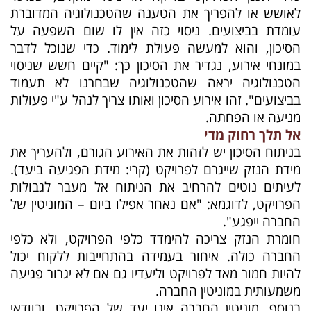
לאושש או להפריך את הטענה שהטכנולוגיה המדוברת
עומדת בביצועים. ניסוי כזה אין לו שום השפעה על
הסיכון, והוא למעשה פעולת לימוד. כדי שנוכל לדבר
במונחי אירוע, נגדיר את הסיכון כך: "קיים חשש שניסוי
הטכנולוגיה יראה שהטכנולוגיה שבחרנו לא תעמוד
בביצועים". זהו אירוע הסיכון ואותו צריך לנהל ע"י פעולות
מניעה או הפחתה.
אל תלך רחוק מדי
בניתוח הסיכון יש לזהות את האירוע הגורם, ולהעריך את
מידת הנזק שייגרם לפרויקט (קרי: מידת הפגיעה ביעד).
לעיתים נוטים להרחיב את הניתוח אל מעבר לגבולות
הפרויקט, לדוגמא: "אם נאחר אפילו ביום – המוניטין של
החברה ייפגע".
חומרת הנזק צריכה להימדד כלפי הפרויקט, ולא כלפי
החברה כולה. איחור בעמידה בהתחייבות ללקוח יכול
להיות חמור מאד לפרויקט וליעדיו גם אם לא יגרור פגיעה
משמעותית במוניטין החברה.
בנוסף, מוניטין החברה אינו יעד של הפרויקט, ובוודאי