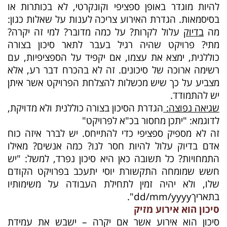
להיות מוגדר באופן ספציפי וקונקרטי, לא בכותרות או
בסיסמאות. הגדרת האירוע צריכה לענות על שאלות כגון:
מה
בדיוק
עלול לקרות? על כמה מדובר? למי זה יקרה?
מתי? פרויקט שהיה רגיל בעבר לתאר סיכון בצורה
כוללנית, ימצא את עצמו, אם יקפיד על הספציפיות, עם
רשימה ארוכה של סיכונים. זה לא בהכרח דבר רע, אלא
מצביע על כך שיש מכשלות להצלחת הפרויקט אשר איתן
יש להתמודד.
שגיאה נפוצה:
הגדרת הסיכון בצורה כוללנית ולא מדויקת,
לדוגמא: "יתכן מחסור בכ"א לפרויקט"
זה לא מספיק ספציפי כדי להתייחס. יש לברר איזה כוח
אדם בדיוק עלול להיות חסר לנו? כמה אנשים? מאילו
התמחויות? כל תשובה כאן היא סיכון נפרד, למשל: "יש
חשש שמומחה התקשורת יוסי יתעכב בפרויקט הקודם
שלו, ולא יהיה זמין לתחילת העבודה על משימותיו
בתאריך
dd/mm/yyyy
".
סיכון הוא אירוע מזיק
סיכון הוא אירוע אשר אם יקרה – ישבש את עמידת