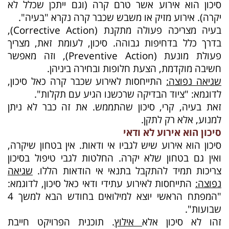
סיכון הוא אירוע אשר טרם קרה (וגם ייתכן שכלל לא
יקרה). אירוע מזיק או משבש שכבר קרה נקרא "בעיה".
בעיה מצריכה פעולה מתקנת (
Corrective Action
),
בדרך כלל בדחיפות גבוהה. סיכון, לעומת זאת, מצריך
פעולת מונעת (
Preventive Action
), וזה מאפשר
חשיבה מוקדמת, הצעת חלופות ובחירה ביניהן.
שגיאה נפוצה:
התייחסות לאירוע שכבר קרה כאל סיכון,
לדוגמא: "ציוד הבדיקה שרכשנו הגיע עם תקלות".
זאת בעיה, קרי, סיכון שהתממש. את זה כבר לא ניתן
למנוע, אלא רק לתקן.
סיכון הוא אירוע לא ודאי
סיכון הוא אירוע שיש לגביו אי ודאות. אין בטחון שיקרה,
ואין גם בטחון שלא יקרה. החלטות לגבי טיפול בסיכון
צריכות תמיד להתקבל בתנאי אי הודאות הללו.
שגיאה
נפוצה:
התייחסות לאירוע עתידי ודאי כאל סיכון, לדוגמא:
"המפתח הראשי יוצא למילואים בחודש הבא למשך 4
שבועות".
זהו לא סיכון אלא
אילוץ
. תוכנית הפרויקט חייבת