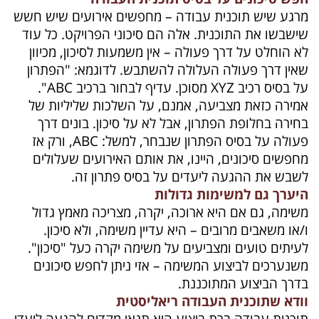
מרגע שיש תוכנית עבודה – מחפשים אירועים שיש חשש
שישבשו את התוכנית. אלה הם סיכוני הפרויקט. כל עוד
לא הוחלט על דרך פעולה – אין משמעות לסיכון, מכיוון
שאין דרך פעולה העלולה להשתבש. לדוגמא: "הפתרון
על בסיס רכיב
XYZ
מסוכן. עדיף לבחור ברכיב
ABC
".
אמירה כזאת מצביעה, אמנם, על השלכות שליליות של
בחירה בחלופת הפתרון, אבל לא על סיכון. בונים דרך
פעולה על בסיס הפתרון שנבחר, למשל:
ABC
, ורק אז
מחפשים סיכונים, היינו, את אותם האירועים שעלולים
לשבש את ההגעה ליעדים על בסיס פתרון זה.
היערך גם למשימות גדולות
משימה, גם אם היא ארוכה, יקרה, מצריכה מאמץ גדול
ו/או משאבים מרובים – היא עדיין משימה, ולא סיכון.
לעיתים טועים ומצביעים על משימה יקרה כעל "סיכון".
משנערכים לביצוע המשימה – אזי ניתן לחפש סיכונים
בדרך הביצוע המתוכננת.
וודא שתוכנית העבודה ריאליסטית
תוכנית עבודה ברת ביצוע היא תנאי מקדים להגעה ליעדי