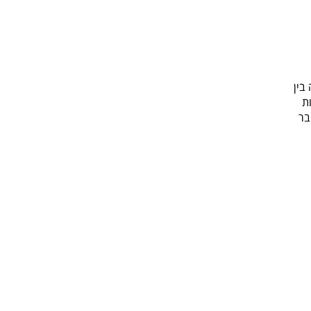
בין
ת
בר