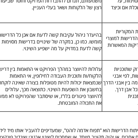
וימות, על
משמעותם, תגרום להתבדרות הפרויקט וחוסר שביעות
לת אם וכיצד
רצון של הלקוחות ושאר בעלי העניין.
ת המקוריות
בהיעדר ניהול עקיבות קשה לדעת אם אכן כל הדרישות
 הדרישות למוצרי
מומשו. כמו כן, במקרה של שינויים בדרישות מסוימות
דיקות המאשרות
קשה לדעת במדויק על מה ישפיע השינוי.
ק שתוכניות
עלולות להיווצר במהלך הפרויקט אי התאמות בין דריש
ת, לפי אבני
הלקוח/ות ותוכנית העבודה לחילופין, אי התאמות
ה בין אבני הדרך
שנמצאות יכולות להיות מטופלות בצורה שאינה לוקחת
ל אבן דרך.
בחשבון את השפעות השינוי. כתוצאה מכך, עלולים
כנית
להיווצר פיגורים בלו"ז, או שיסתבר שהפרויקט לא ממש
את התכולה המובטחת.
תוח הדרישות הוא "תפוח אדמה לוהט", שמעדיפים להעביר אותו מיד ליד
אחרים, או יהיה תקציב מיוחד, או שמחכים לשינוי ארגוני שיגדיר פונקצי