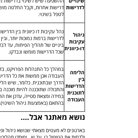
שינויים
ההשפעה שיש לשינוי בדרישות מס
לדרישות
דרישות אחרות, וקבל החלטה מושכ
לטפל בשינוי.
נהל עקיבות דו כיוונית בין הדרישו
ניהול
לדרישות ברמות נמוכות יותר, ובין
עקיבות
ביניים של תהליך הפיתוח, עד לב
דו-כיוונית
שכל הדרישות מומשו ונבדקו.
במהלך כל התנהלות הפרויקט, בדו
הלימה
העבודה אכן ממשות את כל הדרישו
בין
הדרך שבתוכנית. כלומר, שיש הלימ
הדרישות
והתכולה שתוכננה להיות מוכנה בכ
לתוכנית
במידה ומצאת סטייה,
עדכן את הת
העבודה
בהתאם
(באמצעות ניהול השינוי).
נושא מאתגר אבל….
בארגונים לא מעטים מצאתי שנושא ניהול ופי
ולדחות את הטיפול בו, עד ש…ימוסדו תהליכים 